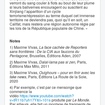
verront du sang couler à flots au bout de leur plume
si leurs balivernes encouragent ou suscitent au
Xinjiang l’apparition d’un cycle
terrorisme/répression au terme duquel cet immense
territoire ne deviendra pas, quoi qu’il en soit, un
Califat, mais restera une région autonome régie par
les lois de la République populaire de Chine. »
Notes
1) Maxime Vivas,
La face cachée de Reporters
sans frontières : De la CIA aux faucons du
Pentagone
, Bruxelles, Éditions Aden, 2007
2) Maxime Vivas,
Dalaï-lama pas si zen,
Paris,
Éditions Max Milo, 2011
3) Maxime Vivas,
Ouighours – pour en finir avec les
fake news
, Paris, Éditions La Route de la Soie,
2020
4) Par exemple, c’est par ce mensonge que
commence la
vidéo
https://www.youtube.com/watch?
v=tR11b7uh17Y&t=101s
produite par
Le Monde
.
Par ailleurs, elle fait un montage de fragments de