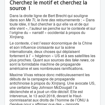
Cherchez le motif et cherchez la
source !
Dans la droite ligne de Bert Brecht qui souligne
dans son
Me Ti, le livre des retournements
: « Dans
toute idée, il faut chercher à qui elle va et de qui
elle vient », l’auteur se penche sur le contexte et sur
l’origine du « narratif » occidental à propos du
Xinjiang.
Le contexte, c’est l’essor économique de la Chine
et son influence croissante sur la scène
internationale, deux choses qui déplaisent
fortement à l’ « hégémon » US et à ses satellites les
plus proches. Quant aux sources des
fake news
, ce
sont la formidable machine de propagande
américaine et ses nombreuses ramifications.
Maxime Vivas retrace donc méticuleusement les
débuts de la campagne de propagande
antichinoise à propos du Xinjiang. Une avocate US,
une certaine Gay Johnson McDougall l’a
déclenchée et a joué un rôle décisif. Elle est
intervenue, le 13 août 2018, devant le Haut-
commissariat aux droits de l’homme de l’ONU à
Genève pour y affirmer que des « rapports