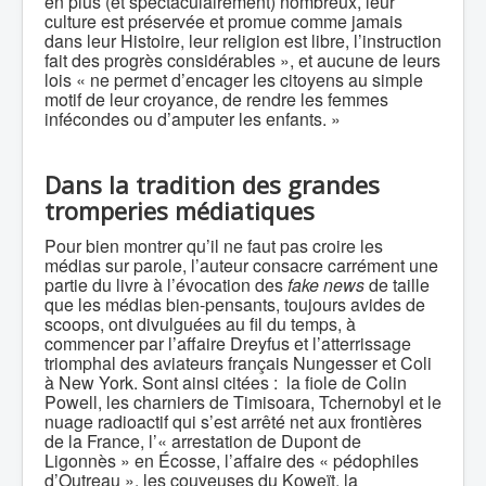
en plus (et spectaculairement) nombreux, leur
culture est préservée et promue comme jamais
dans leur Histoire, leur religion est libre, l’instruction
fait des progrès considérables », et aucune de leurs
lois « ne permet d’encager les citoyens au simple
motif de leur croyance, de rendre les femmes
infécondes ou d’amputer les enfants. »
Dans la tradition des grandes
tromperies médiatiques
Pour bien montrer qu’il ne faut pas croire les
médias sur parole, l’auteur consacre carrément une
partie du livre à l’évocation des
fake news
de taille
que les médias bien-pensants, toujours avides de
scoops, ont divulguées au fil du temps, à
commencer par l’affaire Dreyfus et l’atterrissage
triomphal des aviateurs français Nungesser et Coli
à New York. Sont ainsi citées : la fiole de Colin
Powell, les charniers de Timisoara, Tchernobyl et le
nuage radioactif qui s’est arrêté net aux frontières
de la France, l’« arrestation de Dupont de
Ligonnès » en Écosse, l’affaire des « pédophiles
d’Outreau », les couveuses du Koweït, la