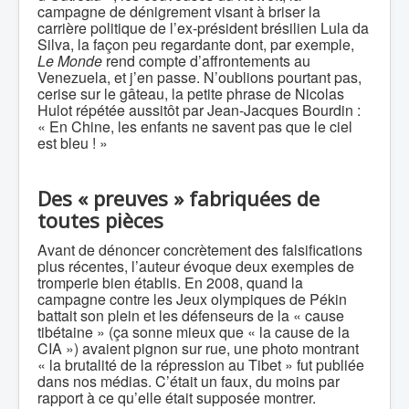
campagne de dénigrement visant à briser la
carrière politique de l’ex-président brésilien Lula da
Silva, la façon peu regardante dont, par exemple,
Le Monde
rend compte d’affrontements au
Venezuela, et j’en passe. N’oublions pourtant pas,
cerise sur le gâteau, la petite phrase de Nicolas
Hulot répétée aussitôt par Jean-Jacques Bourdin :
« En Chine, les enfants ne savent pas que le ciel
est bleu ! »
Des « preuves » fabriquées de
toutes pièces
Avant de dénoncer concrètement des falsifications
plus récentes, l’auteur évoque deux exemples de
tromperie bien établis. En 2008, quand la
campagne contre les Jeux olympiques de Pékin
battait son plein et les défenseurs de la « cause
tibétaine » (ça sonne mieux que « la cause de la
CIA ») avaient pignon sur rue, une photo montrant
« la brutalité de la répression au Tibet » fut publiée
dans nos médias. C’était un faux, du moins par
rapport à ce qu’elle était supposée montrer.