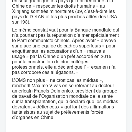
en soulignant que les pays qui ont demandé à la
Chine de « respecter les droits humains » au
Xinjiang sont très minoritaires (39, c’est-à-dire les
pays de l’OTAN et les plus proches alliés des USA,
sur 193).
Le même constat vaut pour la Banque mondiale qui
n’a pourtant pas la réputation d’aimer spécialement
le Parti communiste chinois. Après avoir « envoyé
sur place une équipe de cadres supérieurs » pour
enquêter sur les accusations d’un « mauvais
usage » par la Chine d’un prêt accordé en 2015
pour la construction de cinq collèges
professionnels, elle a déclaré que l’ « examen n’a
pas corroboré ces allégations. »
L’OMS non plus « ne croit pas les médias »,
renchérit Maxime Vivas en se référant au docteur
américain Francis Delmonico, président du groupe
de travail de l’Organisation mondiale de la santé
sur la transplantation, qui a déclaré que les médias
devraient « défier ceux » qui font des affirmations
fantaisistes au sujet de prélèvements forcés
d’organes en Chine.