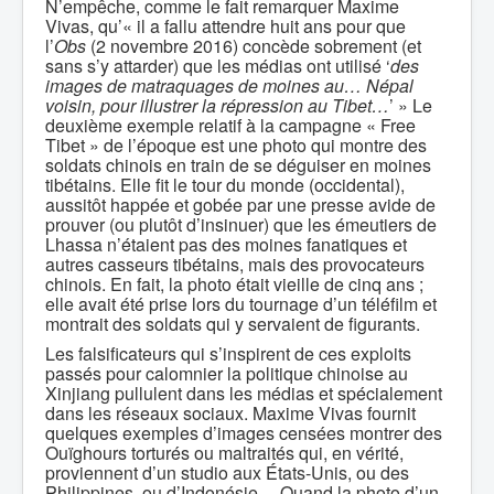
N’empêche, comme le fait remarquer Maxime
Vivas, qu’« il a fallu attendre huit ans pour que
l’
Obs
(2 novembre 2016) concède sobrement (et
sans s’y attarder) que les médias ont utilisé ‘
des
images de matraquages de moines au… Népal
voisin, pour illustrer la répression au Tibet…
’ » Le
deuxième exemple relatif à la campagne « Free
Tibet » de l’époque est une photo qui montre des
soldats chinois en train de se déguiser en moines
tibétains. Elle fit le tour du monde (occidental),
aussitôt happée et gobée par une presse avide de
prouver (ou plutôt d’insinuer) que les émeutiers de
Lhassa n’étaient pas des moines fanatiques et
autres casseurs tibétains, mais des provocateurs
chinois. En fait, la photo était vieille de cinq ans ;
elle avait été prise lors du tournage d’un téléfilm et
montrait des soldats qui y servaient de figurants.
Les falsificateurs qui s’inspirent de ces exploits
passés pour calomnier la politique chinoise au
Xinjiang pullulent dans les médias et spécialement
dans les réseaux sociaux. Maxime Vivas fournit
quelques exemples d’images censées montrer des
Ouïghours torturés ou maltraités qui, en vérité,
proviennent d’un studio aux États-Unis, ou des
Philippines, ou d’Indonésie… Quand la photo d’un