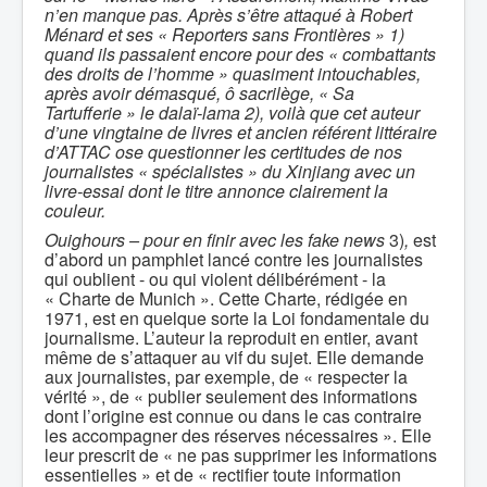
n’en manque pas. Après s’être attaqué à Robert
Ménard et ses « Reporters sans Frontières » 1)
quand ils passaient encore pour des « combattants
des droits de l’homme » quasiment intouchables,
après avoir démasqué, ô sacrilège, « Sa
Tartufferie » le dalaï-lama 2), voilà que cet auteur
d’une vingtaine de livres et ancien référent littéraire
d’ATTAC ose questionner les certitudes de nos
journalistes « spécialistes » du Xinjiang avec un
livre-essai dont le titre annonce clairement la
couleur.
Ouighours – pour en finir avec les fake news
3)
,
est
d’abord un pamphlet lancé contre les journalistes
qui oublient - ou qui violent délibérément - la
« Charte de Munich ». Cette Charte, rédigée en
1971, est en quelque sorte la Loi fondamentale du
journalisme. L’auteur la reproduit en entier, avant
même de s’attaquer au vif du sujet. Elle demande
aux journalistes, par exemple, de « respecter la
vérité », de « publier seulement des informations
dont l’origine est connue ou dans le cas contraire
les accompagner des réserves nécessaires ». Elle
leur prescrit de « ne pas supprimer les informations
essentielles » et de « rectifier toute information