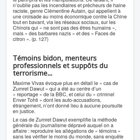
n’oublie pas les incendiaires et prêcheurs de haine
raciste, genre Clémentine Autain, qui appellent à
une croisade au moins économique contre la Chine
tout en bavant, via les réseaux sociaux, sur les
Chinois qui « ne sont pas des êtres humains »,
mais « des barbares nazis » et des « Faces de
citron ». (p. 127)
Témoins bidon, menteurs
professionnels et suppôts du
terrorisme…
Maxime Vivas évoque plus en détail le « cas de
Zumret Dawut » qui a été au centre d’un
« reportage » de la BBC, et celui du « criminel
Enver Tohti » dont les auto-accusations,
étrangement, n’ont donné lieu à aucune poursuite
en justice.
Le cas de Zumret Dawut exemplifie la méthode
générale du journalisme dépravé auquel on a
affaire : reproduire les allégations de « témoins »
sans les vérifier le moins du monde, sans enquête