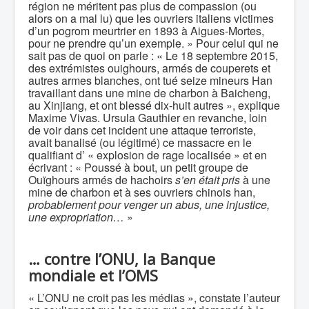
région ne méritent pas plus de compassion (ou
alors on a mal lu) que les ouvriers italiens victimes
d’un pogrom meurtrier en 1893 à Aigues-Mortes,
pour ne prendre qu’un exemple. » Pour celui qui ne
sait pas de quoi on parle : « Le 18 septembre 2015,
des extrémistes ouighours, armés de couperets et
autres armes blanches, ont tué seize mineurs Han
travaillant dans une mine de charbon à Baicheng,
au Xinjiang, et ont blessé dix-huit autres », explique
Maxime Vivas. Ursula Gauthier en revanche, loin
de voir dans cet incident une attaque terroriste,
avait banalisé (ou légitimé) ce massacre en le
qualifiant d’ « explosion de rage localisée » et en
écrivant : « Poussé à bout, un petit groupe de
Ouïghours armés de hachoirs
s’en était pris
à une
mine de charbon et à ses ouvriers chinois han,
probablement pour venger un abus, une injustice,
une expropriation…
»
…
contre l’ONU, la Banque
mondiale et l’OMS
« L’ONU ne croit pas les médias », constate l’auteur