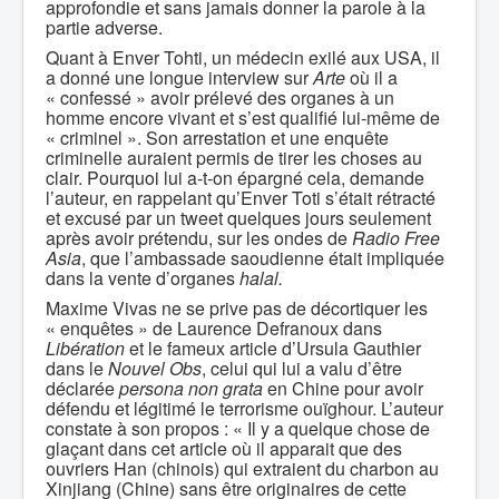
approfondie et sans jamais donner la parole à la
partie adverse.
Quant à Enver Tohti, un médecin exilé aux USA, il
a donné une longue interview sur
Arte
où il a
« confessé » avoir prélevé des organes à un
homme encore vivant et s’est qualifié lui-même de
« criminel ». Son arrestation et une enquête
criminelle auraient permis de tirer les choses au
clair. Pourquoi lui a-t-on épargné cela, demande
l’auteur, en rappelant qu’Enver Toti s’était rétracté
et excusé par un tweet quelques jours seulement
après avoir prétendu, sur les ondes de
Radio Free
Asia
, que l’ambassade saoudienne était impliquée
dans la vente d’organes
halal.
Maxime Vivas ne se prive pas de décortiquer les
« enquêtes » de Laurence Defranoux dans
Libération
et le fameux article d’Ursula Gauthier
dans le
Nouvel Obs
, celui qui lui a valu d’être
déclarée
persona non grata
en Chine pour avoir
défendu et légitimé le terrorisme ouïghour. L’auteur
constate à son propos : « Il y a quelque chose de
glaçant dans cet article où il apparait que des
ouvriers Han (chinois) qui extraient du charbon au
Xinjiang (Chine) sans être originaires de cette