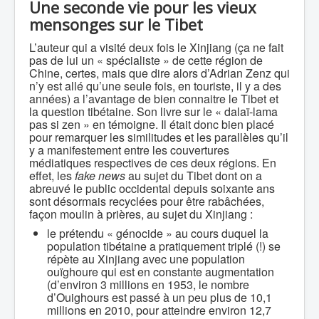
Une seconde vie pour les vieux
mensonges sur le Tibet
L’auteur qui a visité deux fois le Xinjiang (ça ne fait
pas de lui un « spécialiste » de cette région de
Chine, certes, mais que dire alors d’Adrian Zenz qui
n’y est allé qu’une seule fois, en touriste, il y a des
années) a l’avantage de bien connaitre le Tibet et
la question tibétaine. Son livre sur le « dalaï-lama
pas si zen » en témoigne. Il était donc bien placé
pour remarquer les similitudes et les parallèles qu’il
y a manifestement entre les couvertures
médiatiques respectives de ces deux régions. En
effet, les
fake news
au sujet du Tibet dont on a
abreuvé le public occidental depuis soixante ans
sont désormais recyclées pour être rabâchées,
façon moulin à prières, au sujet du Xinjiang :
le prétendu « génocide » au cours duquel la
population tibétaine a pratiquement triplé (!) se
répète au Xinjiang avec une population
ouïghoure qui est en constante augmentation
(d’environ 3 millions en 1953, le nombre
d’Ouighours est passé à un peu plus de 10,1
millions en 2010, pour atteindre environ 12,7