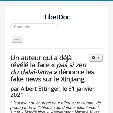
TibetDoc
Rechercher
Basculer
la
navigation
Un auteur qui a déjà
révélé la face «
pas si zen
du dalaï-lama »
dénonce les
≡
fake news sur le Xinjiang
par Albert Ettinger, le 31 janvier
2021
Il faut avoir du courage pour affronter le tsunami de
propagande antichinoise qui déferle actuellement
sur le « Monde libre ». Assurément, Maxime Vivas