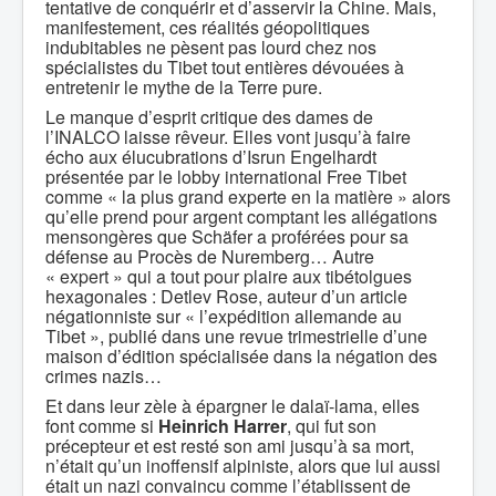
tentative de conquérir et d’asservir la Chine. Mais,
manifestement, ces réalités géopolitiques
indubitables ne pèsent pas lourd chez nos
spécialistes du Tibet tout entières dévouées à
entretenir le mythe de la Terre pure.
Le manque d’esprit critique des dames de
l’INALCO laisse rêveur. Elles vont jusqu’à faire
écho aux élucubrations d’Isrun Engelhardt
présentée par le lobby international Free Tibet
comme « la plus grand experte en la matière » alors
qu’elle prend pour argent comptant les allégations
mensongères que Schäfer a proférées pour sa
défense au Procès de Nuremberg… Autre
« expert » qui a tout pour plaire aux tibétolgues
hexagonales : Detlev Rose, auteur d’un article
négationniste sur « l’expédition allemande au
Tibet », publié dans une revue trimestrielle d’une
maison d’édition spécialisée dans la négation des
crimes nazis…
Et dans leur zèle à épargner le dalaï-lama, elles
font comme si
Heinrich Harrer
, qui fut son
précepteur et est resté son ami jusqu’à sa mort,
n’était qu’un inoffensif alpiniste, alors que lui aussi
était un nazi convaincu comme l’établissent de