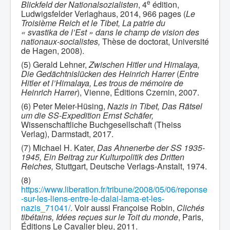
e
Blickfeld der Nationalsozialisten
, 4
édition,
Ludwigsfelder Verlaghaus, 2014, 966 pages (
Le
Troisième Reich et le Tibet, La patrie du
« svastika de l’Est » dans le champ de vision des
nationaux-socialistes,
Thèse de doctorat, Université
de Hagen, 2008).
(5) Gerald Lehner,
Zwischen Hitler und Himalaya,
Die Gedächtnislücken des Heinrich Harrer
(
Entre
Hitler et l’Himalaya, Les trous de mémoire de
Heinrich Harrer
), Vienne, Éditions Czernin, 2007.
(6) Peter Meier-Hüsing,
Nazis in Tibet, Das Rätsel
um die SS-Expedition Ernst Schäfer,
Wissenschaftliche Buchgesellschaft (Theiss
Verlag), Darmstadt, 2017.
(7) Michael H. Kater,
Das Ahnenerbe der SS 1935-
1945, Ein Beitrag zur Kulturpolitik des Dritten
Reiches,
Stuttgart, Deutsche Verlags-Anstalt, 1974.
(8)
https://www.liberation.fr/tribune/2008/05/06/reponse
-sur-les-liens-entre-le-dalai-lama-et-les-
nazis_71041/
. Voir aussi Françoise Robin,
Clichés
tibétains, Idées reçues sur le Toit du monde
, Paris,
Éditions Le Cavalier bleu, 2011.