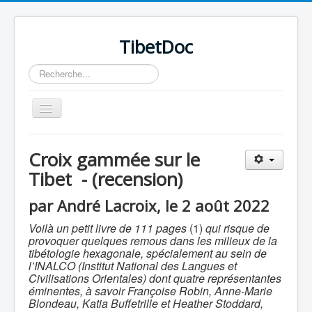
TibetDoc
Rechercher
Basculer
la
navigation
Croix gammée sur le
Tibet - (recension)
≡
par André Lacroix, le 2 août 2022
Voilà un petit livre de 111 pages
(1)
qui risque de
provoquer quelques remous dans les milieux de la
tibétologie hexagonale, spécialement au sein de
l’INALCO (Institut National des Langues et
Civilisations Orientales) dont quatre représentantes
éminentes, à savoir Françoise Robin, Anne-Marie
Blondeau, Katia Buffetrille et Heather Stoddard,