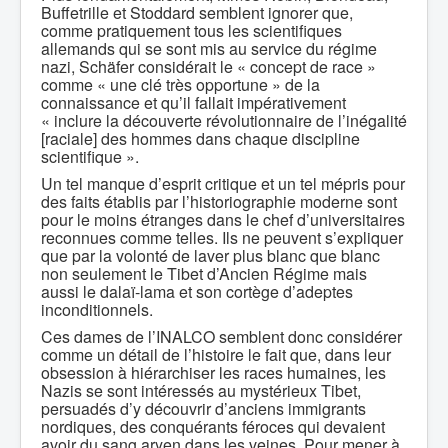
Buffetrille et Stoddard semblent ignorer que,
comme pratiquement tous les scientifiques
allemands qui se sont mis au service du régime
nazi, Schäfer considérait le « concept de race »
comme « une clé très opportune » de la
connaissance et qu’il fallait impérativement
« inclure la découverte révolutionnaire de l’inégalité
[raciale] des hommes dans chaque discipline
scientifique ».
Un tel manque d’esprit critique et un tel mépris pour
des faits établis par l’historiographie moderne sont
pour le moins étranges dans le chef d’universitaires
reconnues comme telles. Ils ne peuvent s’expliquer
que par la volonté de laver plus blanc que blanc
non seulement le Tibet d’Ancien Régime mais
aussi le dalaï-lama et son cortège d’adeptes
inconditionnels.
Ces dames de l’INALCO semblent donc considérer
comme un détail de l’histoire le fait que, dans leur
obsession à hiérarchiser les races humaines, les
Nazis se sont intéressés au mystérieux Tibet,
persuadés d’y découvrir d’anciens immigrants
nordiques, des conquérants féroces qui devaient
avoir du sang aryen dans les veines. Pour mener à