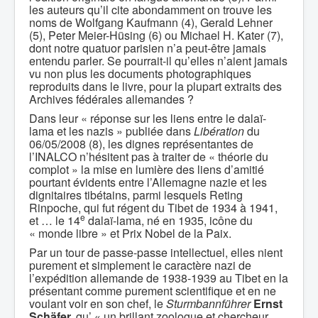
les auteurs qu’il cite abondamment on trouve les
noms de Wolfgang Kaufmann (4), Gerald Lehner
(5), Peter Meier-Hüsing (6) ou Michael H. Kater (7),
dont notre quatuor parisien n’a peut-être jamais
entendu parler. Se pourrait-il qu’elles n’aient jamais
vu non plus les documents photographiques
reproduits dans le livre, pour la plupart extraits des
Archives fédérales allemandes ?
Dans leur « réponse sur les liens entre le dalaï-
lama et les nazis » publiée dans
Libération
du
06/05/2008 (8), les dignes représentantes de
l’INALCO n’hésitent pas à traiter de « théorie du
complot » la mise en lumière des liens d’amitié
pourtant évidents entre l’Allemagne nazie et les
dignitaires tibétains, parmi lesquels Reting
Rinpoche, qui fut régent du Tibet de 1934 à 1941,
e
et … le 14
dalaï-lama, né en 1935, icône du
« monde libre » et Prix Nobel de la Paix.
Par un tour de passe-passe intellectuel, elles nient
purement et simplement le caractère nazi de
l’expédition allemande de 1938-1939 au Tibet en la
présentant comme purement scientifique et en ne
voulant voir en son chef, le
Sturmbannführer
Ernst
Schäfer,
qu’ « un brillant zoologue et chercheur