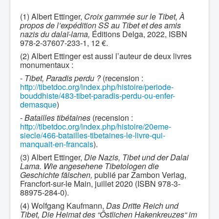
(1) Albert Ettinger,
Croix gammée sur le Tibet, À
propos de l’expédition SS au Tibet et des amis
nazis du dalaï-lama,
Éditions Delga, 2022, ISBN
978-2-37607-233-1, 12 €.
(2) Albert Ettinger est aussi l’auteur de deux livres
monumentaux :
-
Tibet, Paradis perdu ?
(recension :
http://tibetdoc.org/index.php/histoire/periode-
bouddhiste/483-tibet-paradis-perdu-ou-enfer-
demasque
)
-
Batailles tibétaines
(recension :
http://tibetdoc.org/index.php/histoire/20eme-
siecle/466-batailles-tibetaines-le-livre-qui-
manquait-en-francais
).
(3) Albert Ettinger,
Die Nazis, Tibet und der Dalai
Lama. Wie angesehene Tibetologen die
Geschichte fälschen,
publié par Zambon Verlag,
Francfort-sur-le Main, juillet 2020 (ISBN 978-3-
88975-284-0).
(4) Wolfgang Kaufmann,
Das Dritte Reich und
Tibet, Die Heimat des “Östlichen Hakenkreuzes“ im