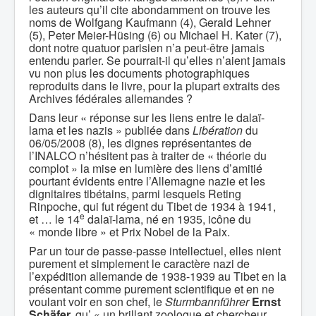
les auteurs qu’il cite abondamment on trouve les
noms de Wolfgang Kaufmann (4), Gerald Lehner
(5), Peter Meier-Hüsing (6) ou Michael H. Kater (7),
dont notre quatuor parisien n’a peut-être jamais
entendu parler. Se pourrait-il qu’elles n’aient jamais
vu non plus les documents photographiques
reproduits dans le livre, pour la plupart extraits des
Archives fédérales allemandes ?
Dans leur « réponse sur les liens entre le dalaï-
lama et les nazis » publiée dans
Libération
du
06/05/2008 (8), les dignes représentantes de
l’INALCO n’hésitent pas à traiter de « théorie du
complot » la mise en lumière des liens d’amitié
pourtant évidents entre l’Allemagne nazie et les
dignitaires tibétains, parmi lesquels Reting
Rinpoche, qui fut régent du Tibet de 1934 à 1941,
e
et … le 14
dalaï-lama, né en 1935, icône du
« monde libre » et Prix Nobel de la Paix.
Par un tour de passe-passe intellectuel, elles nient
purement et simplement le caractère nazi de
l’expédition allemande de 1938-1939 au Tibet en la
présentant comme purement scientifique et en ne
voulant voir en son chef, le
Sturmbannführer
Ernst
Schäfer,
qu’ « un brillant zoologue et chercheur