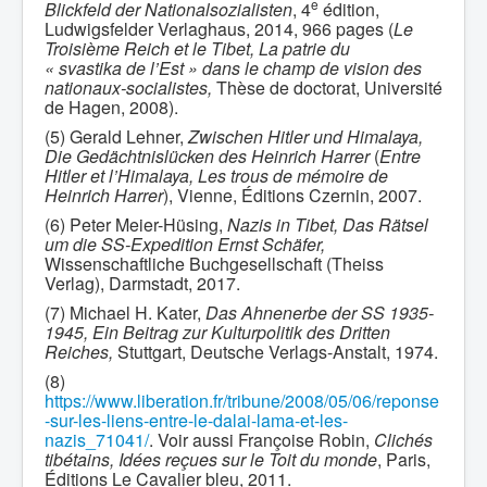
e
Blickfeld der Nationalsozialisten
, 4
édition,
Ludwigsfelder Verlaghaus, 2014, 966 pages (
Le
Troisième Reich et le Tibet, La patrie du
« svastika de l’Est » dans le champ de vision des
nationaux-socialistes,
Thèse de doctorat, Université
de Hagen, 2008).
(5) Gerald Lehner,
Zwischen Hitler und Himalaya,
Die Gedächtnislücken des Heinrich Harrer
(
Entre
Hitler et l’Himalaya, Les trous de mémoire de
Heinrich Harrer
), Vienne, Éditions Czernin, 2007.
(6) Peter Meier-Hüsing,
Nazis in Tibet, Das Rätsel
um die SS-Expedition Ernst Schäfer,
Wissenschaftliche Buchgesellschaft (Theiss
Verlag), Darmstadt, 2017.
(7) Michael H. Kater,
Das Ahnenerbe der SS 1935-
1945, Ein Beitrag zur Kulturpolitik des Dritten
Reiches,
Stuttgart, Deutsche Verlags-Anstalt, 1974.
(8)
https://www.liberation.fr/tribune/2008/05/06/reponse
-sur-les-liens-entre-le-dalai-lama-et-les-
nazis_71041/
. Voir aussi Françoise Robin,
Clichés
tibétains, Idées reçues sur le Toit du monde
, Paris,
Éditions Le Cavalier bleu, 2011.