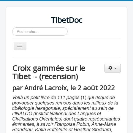
TibetDoc
Rechercher
Basculer
la
navigation
Croix gammée sur le
Tibet - (recension)
≡
par André Lacroix, le 2 août 2022
Voilà un petit livre de 111 pages
(1)
qui risque de
provoquer quelques remous dans les milieux de la
tibétologie hexagonale, spécialement au sein de
l’INALCO (Institut National des Langues et
Civilisations Orientales) dont quatre représentantes
éminentes, à savoir Françoise Robin, Anne-Marie
Blondeau, Katia Buffetrille et Heather Stoddard,