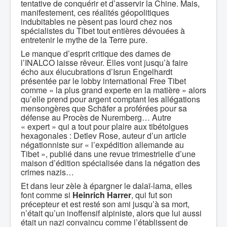
tentative de conquérir et d’asservir la Chine. Mais,
manifestement, ces réalités géopolitiques
indubitables ne pèsent pas lourd chez nos
spécialistes du Tibet tout entières dévouées à
entretenir le mythe de la Terre pure.
Le manque d’esprit critique des dames de
l’INALCO laisse rêveur. Elles vont jusqu’à faire
écho aux élucubrations d’Isrun Engelhardt
présentée par le lobby international Free Tibet
comme « la plus grand experte en la matière » alors
qu’elle prend pour argent comptant les allégations
mensongères que Schäfer a proférées pour sa
défense au Procès de Nuremberg… Autre
« expert » qui a tout pour plaire aux tibétolgues
hexagonales : Detlev Rose, auteur d’un article
négationniste sur « l’expédition allemande au
Tibet », publié dans une revue trimestrielle d’une
maison d’édition spécialisée dans la négation des
crimes nazis…
Et dans leur zèle à épargner le dalaï-lama, elles
font comme si
Heinrich Harrer
, qui fut son
précepteur et est resté son ami jusqu’à sa mort,
n’était qu’un inoffensif alpiniste, alors que lui aussi
était un nazi convaincu comme l’établissent de