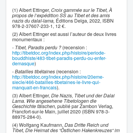
(1) Albert Ettinger,
Croix gammée sur le Tibet, À
propos de l’expédition SS au Tibet et des amis
nazis du dalaï-lama,
Éditions Delga, 2022, ISBN
978-2-37607-233-1, 12 €.
(2) Albert Ettinger est aussi l’auteur de deux livres
monumentaux :
-
Tibet, Paradis perdu ?
(recension :
http://tibetdoc.org/index.php/histoire/periode-
bouddhiste/483-tibet-paradis-perdu-ou-enfer-
demasque
)
-
Batailles tibétaines
(recension :
http://tibetdoc.org/index.php/histoire/20eme-
siecle/466-batailles-tibetaines-le-livre-qui-
manquait-en-francais
).
(3) Albert Ettinger,
Die Nazis, Tibet und der Dalai
Lama. Wie angesehene Tibetologen die
Geschichte fälschen,
publié par Zambon Verlag,
Francfort-sur-le Main, juillet 2020 (ISBN 978-3-
88975-284-0).
(4) Wolfgang Kaufmann,
Das Dritte Reich und
Tibet, Die Heimat des “Östlichen Hakenkreuzes“ im