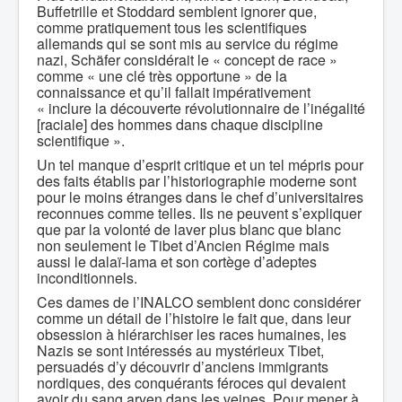
Buffetrille et Stoddard semblent ignorer que,
comme pratiquement tous les scientifiques
allemands qui se sont mis au service du régime
nazi, Schäfer considérait le « concept de race »
comme « une clé très opportune » de la
connaissance et qu’il fallait impérativement
« inclure la découverte révolutionnaire de l’inégalité
[raciale] des hommes dans chaque discipline
scientifique ».
Un tel manque d’esprit critique et un tel mépris pour
des faits établis par l’historiographie moderne sont
pour le moins étranges dans le chef d’universitaires
reconnues comme telles. Ils ne peuvent s’expliquer
que par la volonté de laver plus blanc que blanc
non seulement le Tibet d’Ancien Régime mais
aussi le dalaï-lama et son cortège d’adeptes
inconditionnels.
Ces dames de l’INALCO semblent donc considérer
comme un détail de l’histoire le fait que, dans leur
obsession à hiérarchiser les races humaines, les
Nazis se sont intéressés au mystérieux Tibet,
persuadés d’y découvrir d’anciens immigrants
nordiques, des conquérants féroces qui devaient
avoir du sang aryen dans les veines. Pour mener à