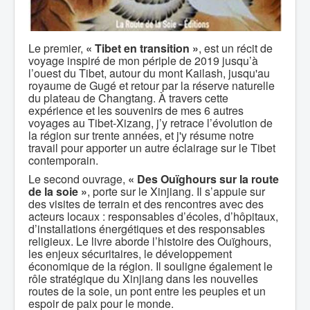
Le premier,
« Tibet en transition »
, est un récit de
voyage inspiré de mon périple de 2019 jusqu’à
l’ouest du Tibet, autour du mont Kailash, jusqu'au
royaume de Gugé et retour par la réserve naturelle
du plateau de Changtang. À travers cette
expérience et les souvenirs de mes 6 autres
voyages au Tibet-Xizang, j’y retrace l’évolution de
la région sur trente années, et j'y résume notre
travail pour apporter un autre éclairage sur le Tibet
contemporain.
Le second ouvrage,
« Des Ouïghours sur la route
de la soie »
, porte sur le Xinjiang. Il s’appuie sur
des visites de terrain et des rencontres avec des
acteurs locaux : responsables d’écoles, d’hôpitaux,
d’installations énergétiques et des responsables
religieux. Le livre aborde l’histoire des Ouïghours,
les enjeux sécuritaires, le développement
économique de la région. Il souligne également le
rôle stratégique du Xinjiang dans les nouvelles
routes de la soie, un pont entre les peuples et un
espoir de paix pour le monde.