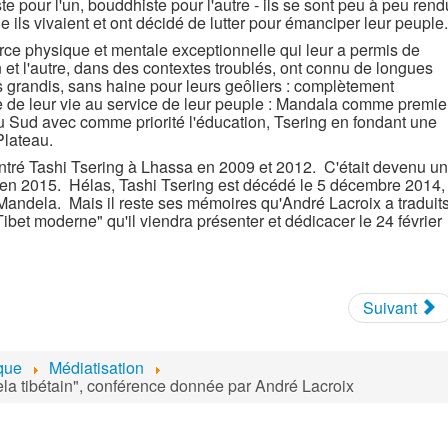
te pour l'un, bouddhiste pour l'autre - ils se sont peu à peu rend
e ils vivaient et ont décidé de lutter pour émanciper leur peuple
rce physique et mentale exceptionnelle qui leur a permis de
et l'autre, dans des contextes troublés, ont connu de longues
is grandis, sans haine pour leurs geôliers : complètement
ste de leur vie au service de leur peuple : Mandala comme premie
u Sud avec comme priorité l'éducation, Tsering en fondant une
Plateau.
tré Tashi Tsering à Lhassa en 2009 et 2012. C'était devenu un
ir en 2015. Hélas, Tashi Tsering est décédé le 5 décembre 2014,
Mandela. Mais il reste ses mémoires qu'André Lacroix a traduit
ibet moderne" qu'il viendra présenter et dédicacer le 24 février
Suivant
ique
Médiatisation
la tibétain", conférence donnée par André Lacroix