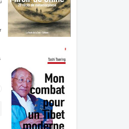
u
.
r
s