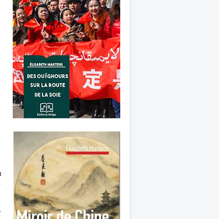
a
a
r