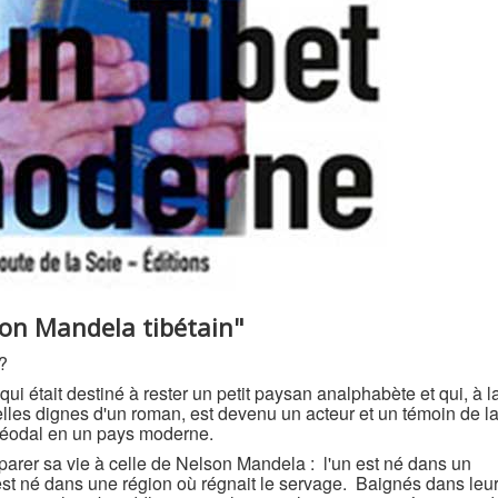
son Mandela tibétain"
 ?
i était destiné à rester un petit paysan analphabète et qui, à l
lles dignes d'un roman, est devenu un acteur et un témoin de l
 féodal en un pays moderne.
arer sa vie à celle de Nelson Mandela : l'un est né dans un
 est né dans une région où régnait le servage. Baignés dans leu