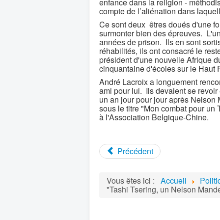
enfance dans la religion - méthodis
compte de l’aliénation dans laquell
Ce sont deux êtres doués d'une fo
surmonter bien des épreuves. L'un 
années de prison. Ils en sont sort
réhabilités, ils ont consacré le re
président d'une nouvelle Afrique d
cinquantaine d'écoles sur le Haut 
André Lacroix a longuement rencon
ami pour lui. Ils devaient se revo
un an jour pour jour après Nelson 
sous le titre "Mon combat pour un T
à l'Association Belgique-Chine.
Précédent
Vous êtes ici :
Accueil
Polit
"Tashi Tsering, un Nelson Mande