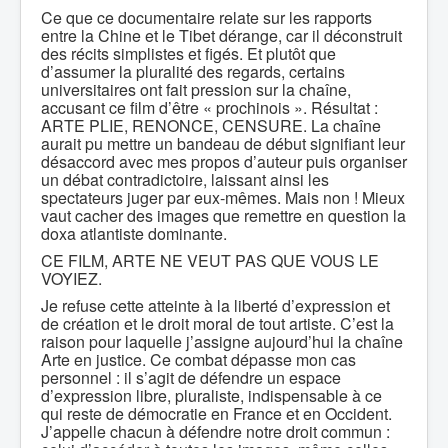
Ce que ce documentaire relate sur les rapports
entre la Chine et le Tibet dérange, car il déconstruit
des récits simplistes et figés. Et plutôt que
d’assumer la pluralité des regards, certains
universitaires ont fait pression sur la chaîne,
accusant ce film d’être « prochinois ». Résultat :
ARTE PLIE, RENONCE, CENSURE. La chaîne
aurait pu mettre un bandeau de début signifiant leur
désaccord avec mes propos d’auteur puis organiser
un débat contradictoire, laissant ainsi les
spectateurs juger par eux-mêmes. Mais non ! Mieux
vaut cacher des images que remettre en question la
doxa atlantiste dominante.
CE FILM, ARTE NE VEUT PAS QUE VOUS LE
VOYIEZ.
Je refuse cette atteinte à la liberté d’expression et
de création et le droit moral de tout artiste. C’est la
raison pour laquelle j’assigne aujourd’hui la chaîne
Arte en justice. Ce combat dépasse mon cas
personnel : il s’agit de défendre un espace
d’expression libre, pluraliste, indispensable à ce
qui reste de démocratie en France et en Occident.
J’appelle chacun à défendre notre droit commun :