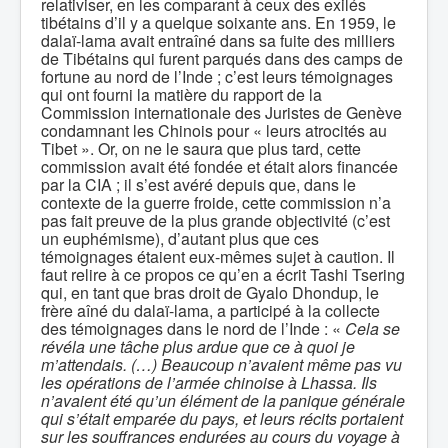
relativiser, en les comparant à ceux des exilés
tibétains d’il y a quelque soixante ans. En 1959, le
dalaï-lama avait entraîné dans sa fuite des milliers
de Tibétains qui furent parqués dans des camps de
fortune au nord de l’Inde ; c’est leurs témoignages
qui ont fourni la matière du rapport de la
Commission internationale des Juristes de Genève
condamnant les Chinois pour « leurs atrocités au
Tibet ». Or, on ne le saura que plus tard, cette
commission avait été fondée et était alors financée
par la CIA ; il s’est avéré depuis que, dans le
contexte de la guerre froide, cette commission n’a
pas fait preuve de la plus grande objectivité (c’est
un euphémisme), d’autant plus que ces
témoignages étaient eux-mêmes sujet à caution. Il
faut relire à ce propos ce qu’en a écrit Tashi Tsering
qui, en tant que bras droit de Gyalo Dhondup, le
frère aîné du dalaï-lama, a participé à la collecte
des témoignages dans le nord de l’Inde : «
Cela se
révéla une tâche plus ardue que ce à quoi je
m’attendais. (…) Beaucoup n’avaient même pas vu
les opérations de l’armée chinoise à Lhassa. Ils
n’avaient été qu’un élément de la panique générale
qui s’était emparée du pays, et leurs récits portaient
sur les souffrances endurées au cours du voyage à