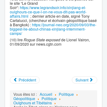
le site “Le Grand
Soir”:
https://www.legrandsoir.info/xinjiang-et-
ouighours-ce-que-l-on-ne-vous-dit-pas-world-
affairs.html
; dernier article en date, signé Tony
Cartalucci, (chercheur et écrivain géopolitique basé
à Bangkok) :
https://journal-neo.org/2020/09/03/the-
biggest-lie-about-chinas-xinjiang-internment-
camps/
(10) lire
Rogue State exposed
de Lionel Vairon,
01/09/2020 sur news.cgtn.com
Précédent
Suivant
Vous êtes ici :
Accueil
Politique
Géopolitique
Politique
Ouïghours et Tibétains