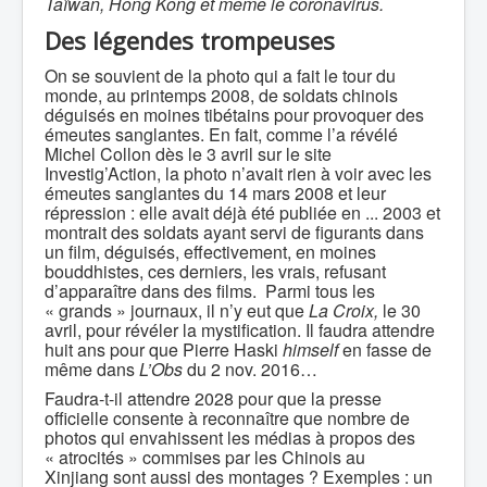
Taïwan, Hong Kong et même le coronavirus.
Des légendes trompeuses
On se souvient de la photo qui a fait le tour du
monde, au printemps 2008, de soldats chinois
déguisés en moines tibétains pour provoquer des
émeutes sanglantes. En fait, comme l’a révélé
Michel Collon dès le 3 avril sur le site
Investig’Action, la photo n’avait rien à voir avec les
émeutes sanglantes du 14 mars 2008 et leur
répression : elle avait déjà été publiée en ... 2003 et
montrait des soldats ayant servi de figurants dans
un film, déguisés, effectivement, en moines
bouddhistes, ces derniers, les vrais, refusant
d’apparaître dans des films. Parmi tous les
« grands » journaux, il n’y eut que
La Croix,
le 30
avril, pour révéler la mystification. Il faudra attendre
huit ans pour que Pierre Haski
himself
en fasse de
même dans
L’Obs
du 2 nov. 2016…
Faudra-t-il attendre 2028 pour que la presse
officielle consente à reconnaître que nombre de
photos qui envahissent les médias à propos des
« atrocités » commises par les Chinois au
Xinjiang sont aussi des montages ? Exemples : un