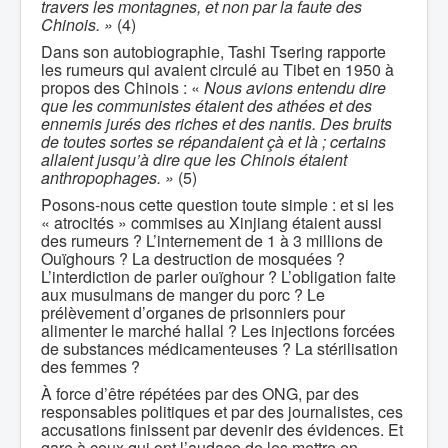
travers les montagnes, et non par la faute des
Chinois. »
(4)
Dans son autobiographie, Tashi Tsering rapporte
les rumeurs qui avaient circulé au Tibet en 1950 à
propos des Chinois : «
Nous avions entendu dire
que les communistes étaient des athées et des
ennemis jurés des riches et des nantis. Des bruits
de toutes sortes se répandaient çà et là ; certains
allaient jusqu’à dire que les Chinois étaient
anthropophages. »
(5)
Posons-nous cette question toute simple : et si les
« atrocités » commises au Xinjiang étaient aussi
des rumeurs ? L’internement de 1 à 3 millions de
Ouïghours ? La destruction de mosquées ?
L’interdiction de parler ouïghour ? L’obligation faite
aux musulmans de manger du porc ? Le
prélèvement d’organes de prisonniers pour
alimenter le marché hallal ? Les injections forcées
de substances médicamenteuses ? La stérilisation
des femmes ?
À force d’être répétées par des ONG, par des
responsables politiques et par des journalistes, ces
accusations finissent par devenir des évidences. Et
gare à ceux qui ont l’audace de les mettre en