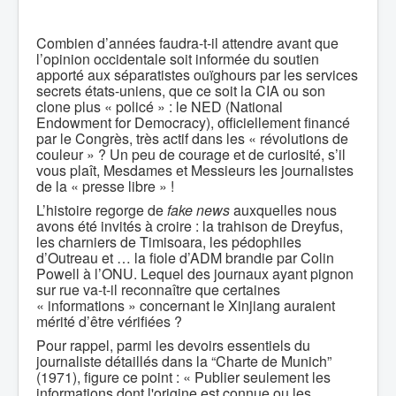
Combien d’années faudra-t-il attendre avant que
l’opinion occidentale soit informée du soutien
apporté aux séparatistes ouïghours par les services
secrets états-uniens, que ce soit la CIA ou son
clone plus « policé » : le NED (National
Endowment for Democracy), officiellement financé
par le Congrès, très actif dans les « révolutions de
couleur » ? Un peu de courage et de curiosité, s’il
vous plaît, Mesdames et Messieurs les journalistes
de la « presse libre » !
L’histoire regorge de
fake news
auxquelles nous
avons été invités à croire : la trahison de Dreyfus,
les charniers de Timisoara, les pédophiles
d’Outreau et … la fiole d’ADM brandie par Colin
Powell à l’ONU. Lequel des journaux ayant pignon
sur rue va-t-il reconnaître que certaines
« informations » concernant le Xinjiang auraient
mérité d’être vérifiées ?
Pour rappel, parmi les devoirs essentiels du
journaliste détaillés dans la “Charte de Munich”
(1971), figure ce point : « Publier seulement les
informations dont l'origine est connue ou les