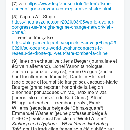
(7) voir
https://www.legrandsoir.info/le-terrorisme-
anecdotique-nouveau-concept-universitaire.html
(8) d’après Ajit Singh :
https://thegrayzone.com/2020/03/05/world-uyghur-
congress-us-far-right-regime-change-network-fall-
china/
;
version française :
https://blogs.mediapart.fr/capucinesauvage/blog/29
0820/au-coeur-du-world-uyghur-congress-le-
reseau-de-droite-qui-veut-faire-tomber-la-chine
(9) liste non exhaustive : Jens Berger (journaliste et
écrivain allemand), Lionel Vairon (sinologue,
ancien diplomate français), Bruno Guigue (ancien
haut fonctionnaire français), Danielle Bleitrach
(sociologue et journaliste française), Jacques-Marie
Bourget (grand reporter, honoré de la Légion
d’honneur par Jacques Chirac), Maxime Vivas
(journaliste et écrivain du Sud-Ouest), Albert
Ettinger (chercheur luxembourgeois), Frank
Willems (rédacteur belge de “China-square”),
Emmanuel Wathelet (jeune professeur belge à
l’IHECS). Voir aussi l’article de “World Affairs” :
Xinjiang and Uyghurs – What You’re Not Being
Told,
dont la traduction française a été publiée sur