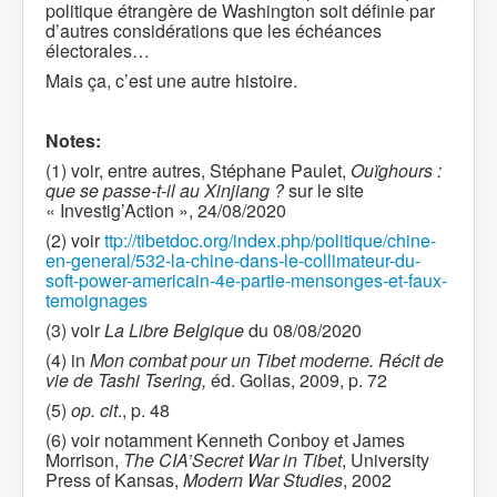
politique étrangère de Washington soit définie par
d’autres considérations que les échéances
électorales…
Mais ça, c’est une autre histoire.
Notes:
(1) voir, entre autres, Stéphane Paulet,
Ouïghours :
que se passe-t-il au Xinjiang ?
sur le site
« Investig’Action », 24/08/2020
(2) voir
ttp://tibetdoc.org/index.php/politique/chine-
en-general/532-la-chine-dans-le-collimateur-du-
soft-power-americain-4e-partie-mensonges-et-faux-
temoignages
(3) voir
La Libre Belgique
du 08/08/2020
(4) in
Mon combat pour un Tibet moderne. Récit de
vie de Tashi Tsering,
éd. Golias, 2009, p. 72
(5)
op. cit
., p. 48
(6) voir notamment Kenneth Conboy et James
Morrison,
The CIA’Secret War in Tibet
, University
Press of Kansas,
Modern War Studies
, 2002