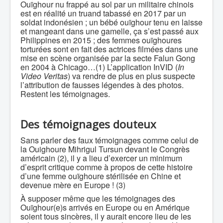
Ouïghour nu frappé au sol par un militaire chinois
est en réalité un truand tabassé en 2017 par un
soldat indonésien ; un bébé ouïghour tenu en laisse
et mangeant dans une gamelle, ça s’est passé aux
Philippines en 2015 ; des femmes ouïghoures
torturées sont en fait des actrices filmées dans une
mise en scène organisée par la secte Falun Gong
en 2004 à Chicago…(1) L’application InVID (
In
Video Veritas
) va rendre de plus en plus suspecte
l’attribution de fausses légendes à des photos.
Restent les témoignages.
Des témoignages douteux
Sans parler des faux témoignages comme celui de
la Ouighoure Mihrigul Tursun devant le Congrès
américain (2), il y a lieu d’exercer un minimum
d’esprit critique comme à propos de cette histoire
d’une femme ouïghoure stérilisée en Chine et
devenue mère en Europe ! (3)
À supposer même que les témoignages des
Ouïghour(e)s arrivés en Europe ou en Amérique
soient tous sincères, il y aurait encore lieu de les