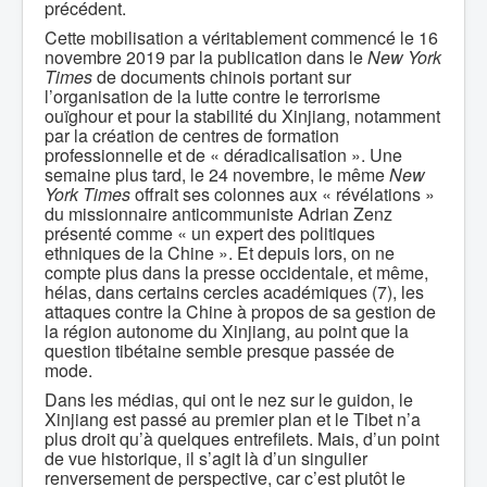
précédent.
Cette mobilisation a véritablement commencé le 16
novembre 2019 par la publication dans le
New York
Times
de documents chinois portant sur
l’organisation de la lutte contre le terrorisme
ouïghour et pour la stabilité du Xinjiang, notamment
par la création de centres de formation
professionnelle et de « déradicalisation ». Une
semaine plus tard, le 24 novembre, le même
New
York Times
offrait ses colonnes aux « révélations »
du missionnaire anticommuniste Adrian Zenz
présenté comme « un expert des politiques
ethniques de la Chine ». Et depuis lors, on ne
compte plus dans la presse occidentale, et même,
hélas, dans certains cercles académiques (7), les
attaques contre la Chine à propos de sa gestion de
la région autonome du Xinjiang, au point que la
question tibétaine semble presque passée de
mode.
Dans les médias, qui ont le nez sur le guidon, le
Xinjiang est passé au premier plan et le Tibet n’a
plus droit qu’à quelques entrefilets. Mais, d’un point
de vue historique, il s’agit là d’un singulier
renversement de perspective, car c’est plutôt le