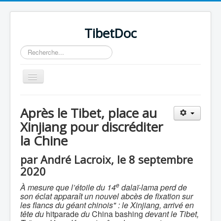
TibetDoc
Rechercher
Basculer
la
navigation
Après le Tibet, place au
Xinjiang pour discréditer
la Chine
≡
par André Lacroix, le 8 septembre
2020
e
À
mesure que l’
étoile du 14
dalaï-lama perd de
son éclat apparaît un nouvel abcès de fixation sur
les flancs du géant chinois"
: le Xinjiang, arrivé en
tête du
hitparade
du
China bashing
devant le Tibet,