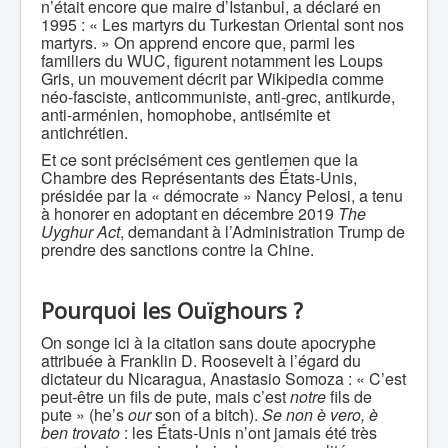
n’était encore que maire d’Istanbul, a déclaré en
1995 : « Les martyrs du Turkestan Oriental sont nos
martyrs. » On apprend encore que, parmi les
familiers du WUC, figurent notamment les Loups
Gris, un mouvement décrit par Wikipedia comme
néo-fasciste, anticommuniste, anti-grec, antikurde,
anti-arménien, homophobe, antisémite et
antichrétien.
Et ce sont précisément ces gentlemen que la
Chambre des Représentants des États-Unis,
présidée par la « démocrate » Nancy Pelosi, a tenu
à honorer en adoptant en décembre 2019
The
Uyghur Act
, demandant à l’Administration Trump de
prendre des sanctions contre la Chine.
Pourquoi les Ouïghours ?
On songe ici à la citation sans doute apocryphe
attribuée à Franklin D. Roosevelt à l’égard du
dictateur du Nicaragua, Anastasio Somoza : « C’est
peut-être un fils de pute, mais c’est
notre
fils de
pute » (he’s
our
son of a bitch).
Se non è vero, è
ben trovato
: les États-Unis n’ont jamais été très