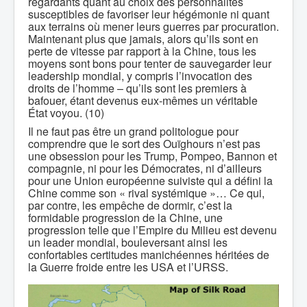
regardants quant au choix des personnalités
susceptibles de favoriser leur hégémonie ni quant
aux terrains où mener leurs guerres par procuration.
Maintenant plus que jamais, alors qu’ils sont en
perte de vitesse par rapport à la Chine, tous les
moyens sont bons pour tenter de sauvegarder leur
leadership mondial, y compris l’invocation des
droits de l’homme – qu’ils sont les premiers à
bafouer, étant devenus eux-mêmes un véritable
État voyou. (10)
Il ne faut pas être un grand politologue pour
comprendre que le sort des Ouïghours n’est pas
une obsession pour les Trump, Pompeo, Bannon et
compagnie, ni pour les Démocrates, ni d’ailleurs
pour une Union européenne suiviste qui a défini la
Chine comme son « rival systémique »… Ce qui,
par contre, les empêche de dormir, c’est la
formidable progression de la Chine, une
progression telle que l’Empire du Milieu est devenu
un leader mondial, bouleversant ainsi les
confortables certitudes manichéennes héritées de
la Guerre froide entre les USA et l’URSS.