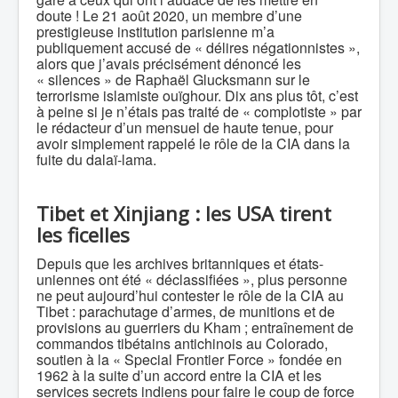
doute ! Le 21 août 2020, un membre d’une
prestigieuse institution parisienne m’a
publiquement accusé de « délires négationnistes »,
alors que j’avais précisément dénoncé les
« silences » de Raphaël Glucksmann sur le
terrorisme islamiste ouïghour. Dix ans plus tôt, c’est
à peine si je n’étais pas traité de « complotiste » par
le rédacteur d’un mensuel de haute tenue, pour
avoir simplement rappelé le rôle de la CIA dans la
fuite du dalaï-lama.
Tibet et Xinjiang : les USA tirent
les ficelles
Depuis que les archives britanniques et états-
uniennes ont été « déclassifiées », plus personne
ne peut aujourd’hui contester le rôle de la CIA au
Tibet : parachutage d’armes, de munitions et de
provisions au guerriers du Kham ; entraînement de
commandos tibétains antichinois au Colorado,
soutien à la « Special Frontier Force » fondée en
1962 à la suite d’un accord entre la CIA et les
services secrets indiens pour faire le coup de force