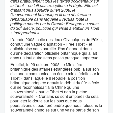
dans pratiquement tous les textes occidentaux sur
le Tibet – ne fait pas exception à la règle. Elle est
d’autant plus absurde qu’en 2008, le
Gouvernement britannique fit une déclaration
remarquable dans laquelle il récusa toute la
politique menée par la Grande-Bretagne au cours
e
du 20
siècle, politique qui visait à établir un Tibet
« indépendant ».
L’année 2008, celle des Jeux Olympiques de Pékin,
connut une vague d’agitation « Free Tibet » et
antichinoise sans pareille. Pas étonnant donc
qu’une déclaration officielle britannique qui allait
dans un tout autre sens passa presque inaperçue.
En effet, le 29 octobre 2008, le Ministère
britannique des affaires étrangères publia sur son
site une « communication écrite ministérielle sur le
Tibet » dans laquelle il répudie la position
e
britannique adoptée depuis le début du 20
siècle
qui ne reconnaissait à la Chine qu’une
« suzeraineté » sur le Tibet et non la pleine
souveraineté
.
« Certains se sont emparés de cela
pour jeter le doute sur les buts que nous
poursuivons et pour prétendre que nous refusons la
souveraineté chinoise sur une vaste partie de son