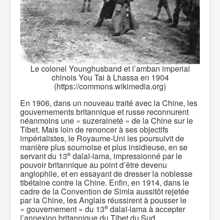
Le colonel Younghusband et l’amban imperial
chinois You Tai à Lhassa en 1904
(https://commons.wikimedia.org)
En 1906, dans un nouveau traité avec la Chine, les
gouvernements britannique et russe reconnurent
néanmoins une « suzeraineté » de la Chine sur le
Tibet. Mais loin de renoncer à ses objectifs
impérialistes, le Royaume-Uni les poursuivit de
manière plus sournoise et plus insidieuse, en se
e
servant du 13
dalaï-lama, impressionné par le
pouvoir britannique au point d’être devenu
anglophile, et en essayant de dresser la noblesse
tibétaine contre la Chine. Enfin, en 1914, dans le
cadre de la Convention de Simla aussitôt rejetée
par la Chine, les Anglais réussirent à pousser le
e
« gouvernement » du 13
dalaï-lama à accepter
l’annexion britannique du Tibet du Sud.