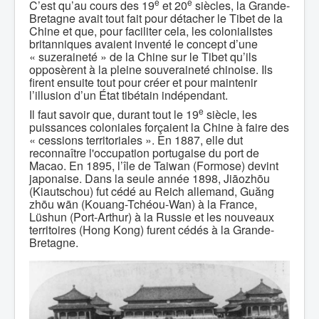
e
e
C’est qu’au cours des 19
et 20
siècles, la Grande-
Bretagne avait tout fait pour détacher le Tibet de la
Chine et que, pour faciliter cela, les colonialistes
britanniques avaient inventé le concept d’une
« suzeraineté » de la Chine sur le Tibet qu’ils
opposèrent à la pleine souveraineté chinoise. Ils
firent ensuite tout pour créer et pour maintenir
l’illusion d’un État tibétain indépendant.
e
Il faut savoir que, durant tout le 19
siècle, les
puissances coloniales forçaient la Chine à faire des
« cessions territoriales ». En 1887, elle dut
reconnaître l'occupation portugaise du port de
Macao. En 1895, l’île de Taiwan (Formose) devint
japonaise. Dans la seule année 1898, Jiāozhōu
(Kiautschou) fut cédé au Reich allemand, Guăng​
zhōu wān (Kouang-Tchéou-Wan) à la France,
Lüshun (Port-Arthur) à la Russie et les nouveaux
territoires (Hong Kong) furent cédés à la Grande-
Bretagne.