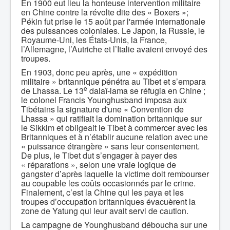
En 1900 eut lieu la honteuse intervention militaire
en Chine contre la révolte dite des « Boxers »;
Pékin fut prise le 15 août par l'armée internationale
des puissances coloniales. Le Japon, la Russie, le
Royaume-Uni, les États-Unis, la France,
l’Allemagne, l’Autriche et l’Italie avaient envoyé des
troupes.
En 1903, donc peu après, une « expédition
militaire » britannique pénétra au Tibet et s’empara
e
de Lhassa. Le 13
dalaï-lama se réfugia en Chine ;
le colonel Francis Younghusband imposa aux
Tibétains la signature d'une « Convention de
Lhassa » qui ratifiait la domination britannique sur
le Sikkim et obligeait le Tibet à commercer avec les
Britanniques et à n’établir aucune relation avec une
« puissance étrangère » sans leur consentement.
De plus, le Tibet dut s’engager à payer des
« réparations », selon une vraie logique de
gangster d’après laquelle la victime doit rembourser
au coupable les coûts occasionnés par le crime.
Finalement, c’est la Chine qui les paya et les
troupes d’occupation britanniques évacuèrent la
zone de Yatung qui leur avait servi de caution.
La campagne de Younghusband déboucha sur une