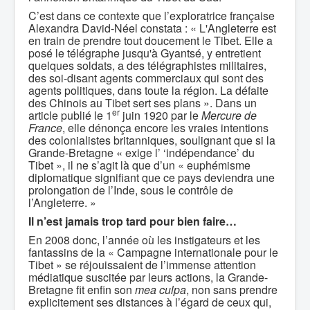
C’est dans ce contexte que l’exploratrice française
Alexandra David-Néel constata : « L'Angleterre est
en train de prendre tout doucement le Tibet. Elle a
posé le télégraphe jusqu'à Gyantsé, y entretient
quelques soldats, a des télégraphistes militaires,
des soi-disant agents commerciaux qui sont des
agents politiques, dans toute la région. La défaite
des Chinois au Tibet sert ses plans ». Dans un
er
article publié le 1
juin 1920 par le
Mercure de
France
, elle dénonça encore les vraies intentions
des colonialistes britanniques, soulignant que si la
Grande-Bretagne « exige l’ ‘indépendance’ du
Tibet », il ne s’agit là que d’un « euphémisme
diplomatique signifiant que ce pays deviendra une
prolongation de l’Inde, sous le contrôle de
l’Angleterre. »
Il n’est jamais trop tard pour bien faire…
En 2008 donc, l’année où les instigateurs et les
fantassins de la « Campagne internationale pour le
Tibet » se réjouissaient de l’immense attention
médiatique suscitée par leurs actions, la Grande-
Bretagne fit enfin son
mea culpa
, non sans prendre
explicitement ses distances à l’égard de ceux qui,