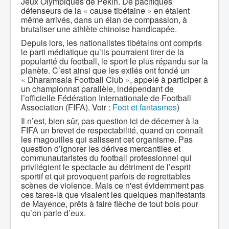
Jeux Olympiques de Pékin. De pacifiques
défenseurs de la « cause tibétaine » en étaient
même arrivés, dans un élan de compassion, à
brutaliser une athlète chinoise handicapée.
Depuis lors, les nationalistes tibétains ont compris
le parti médiatique qu’ils pourraient tirer de la
popularité du football, le sport le plus répandu sur la
planète. C’est ainsi que les exilés ont fondé un
« Dharamsala Football Club », appelé à participer à
un championnat parallèle, indépendant de
l’officielle Fédération Internationale de Football
Association (FIFA). Voir :
Foot et fantasmes
)
Il n’est, bien sûr, pas question ici de décerner à la
FIFA un brevet de respectabilité, quand on connaît
les magouilles qui salissent cet organisme. Pas
question d’ignorer les dérives mercantiles et
communautaristes du football professionnel qui
privilégient le spectacle au détriment de l’esprit
sportif et qui provoquent parfois de regrettables
scènes de violence. Mais ce n'est évidemment pas
ces tares-là que visaient les quelques manifestants
de Mayence, prêts à faire flèche de tout bois pour
qu’on parle d’eux.