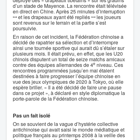
déployé des « drapeaux tibétains » sur les gradins
d’un stade de Mayence. La rencontre était télévisée
en direct en Chine. Après 25 minutes d’interruption
ꟷ et les drapeaux ayant été repliés ꟷ les joueurs
sont revenus sur le terrain et la partie s’est
poursuivie.
En raison de cet incident, la Fédération chinoise a
décidé de rapatrier sa sélection et d’interrompre
ainsi une tournée sportive qui aurait dû s’étaler sur
plusieurs mois. Il était prévu, en effet, que les U20
chinois disputent un total de seize matchs amicaux
e
contre des équipes allemandes de 4
niveau. Ces
rencontres programmées jusqu’en mai étaient
destinées à faire progresser l’équipe chinoise en
vue des jeux olympiques de 2020 à Tokyo, où elle
espère briller. « Il a été décidé de faire une pause
dans ce projet », à déclaré en style diplomatique la
porte-parole de la Fédération chinoise.
Pas un fait isolé
On se souvient de la vague d’hystérie collective
antichinoise qui avait saisi le monde médiatique et
politique français au printemps 2008 à la veille des