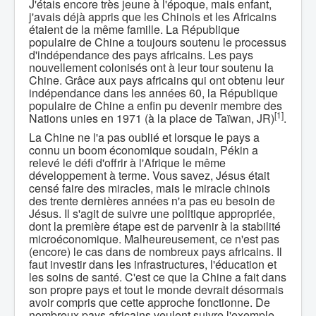
J'étais encore très jeune à l'époque, mais enfant,
j'avais déjà appris que les Chinois et les Africains
étaient de la même famille. La République
populaire de Chine a toujours soutenu le processus
d'indépendance des pays africains. Les pays
nouvellement colonisés ont à leur tour soutenu la
Chine. Grâce aux pays africains qui ont obtenu leur
indépendance dans les années 60, la République
populaire de Chine a enfin pu devenir membre des
[1]
Nations unies en 1971 (à la place de Taïwan, JR)
.
La Chine ne l'a pas oublié et lorsque le pays a
connu un boom économique soudain, Pékin a
relevé le défi d'offrir à l'Afrique le même
développement à terme. Vous savez, Jésus était
censé faire des miracles, mais le miracle chinois
des trente dernières années n'a pas eu besoin de
Jésus. Il s'agit de suivre une politique appropriée,
dont la première étape est de parvenir à la stabilité
microéconomique. Malheureusement, ce n'est pas
(encore) le cas dans de nombreux pays africains. Il
faut investir dans les infrastructures, l'éducation et
les soins de santé. C'est ce que la Chine a fait dans
son propre pays et tout le monde devrait désormais
avoir compris que cette approche fonctionne. De
nombreux pays africains veulent suivre l'exemple