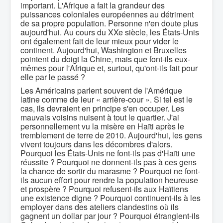
important. L'Afrique a fait la grandeur des
puissances coloniales européennes au détriment
de sa propre population. Personne n'en doute plus
aujourd'hui. Au cours du XXe siècle, les États-Unis
ont également fait de leur mieux pour vider le
continent. Aujourd'hui, Washington et Bruxelles
pointent du doigt la Chine, mais que font-ils eux-
mêmes pour l'Afrique et, surtout, qu'ont-ils fait pour
elle par le passé ?
Les Américains parlent souvent de l'Amérique
latine comme de leur « arrière-cour ». Si tel est le
cas, ils devraient en principe s'en occuper. Les
mauvais voisins nuisent à tout le quartier. J'ai
personnellement vu la misère en Haïti après le
tremblement de terre de 2010. Aujourd'hui, les gens
vivent toujours dans les décombres d'alors.
Pourquoi les États-Unis ne font-ils pas d'Haïti une
réussite ? Pourquoi ne donnent-ils pas à ces gens
la chance de sortir du marasme ? Pourquoi ne font-
ils aucun effort pour rendre la population heureuse
et prospère ? Pourquoi refusent-ils aux Haïtiens
une existence digne ? Pourquoi continuent-ils à les
employer dans des ateliers clandestins où ils
gagnent un dollar par jour ? Pourquoi étranglent-ils