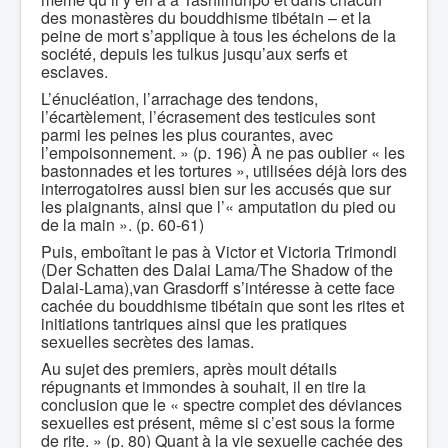
des monastères du bouddhisme tibétain – et la
peine de mort s’applique à tous les échelons de la
société, depuis les tulkus jusqu’aux serfs et
esclaves.
L’énucléation, l’arrachage des tendons,
l’écartèlement, l’écrasement des testicules sont
parmi les peines les plus courantes, avec
l’empoisonnement. » (p. 196) À ne pas oublier « les
bastonnades et les tortures », utilisées déjà lors des
interrogatoires aussi bien sur les accusés que sur
les plaignants, ainsi que l’« amputation du pied ou
de la main ». (p. 60-61)
Puis, emboîtant le pas à Victor et Victoria Trimondi
(Der Schatten des Dalai Lama/The Shadow of the
Dalai-Lama),van Grasdorff s’intéresse à cette face
cachée du bouddhisme tibétain que sont les rites et
initiations tantriques ainsi que les pratiques
sexuelles secrètes des lamas.
Au sujet des premiers, après moult détails
répugnants et immondes à souhait, il en tire la
conclusion que le « spectre complet des déviances
sexuelles est présent, même si c’est sous la forme
de rite. » (p. 80) Quant à la vie sexuelle cachée des