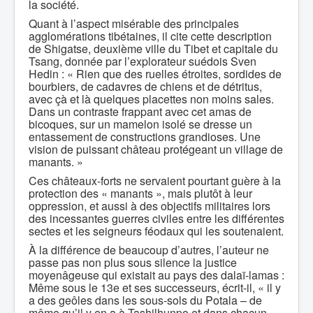
la société.
Quant à l’aspect misérable des principales
agglomérations tibétaines, il cite cette description
de Shigatse, deuxième ville du Tibet et capitale du
Tsang, donnée par l’explorateur suédois Sven
Hedin : « Rien que des ruelles étroites, sordides de
bourbiers, de cadavres de chiens et de détritus,
avec çà et là quelques placettes non moins sales.
Dans un contraste frappant avec cet amas de
bicoques, sur un mamelon isolé se dresse un
entassement de constructions grandioses. Une
vision de puissant château protégeant un village de
manants. »
Ces châteaux-forts ne servaient pourtant guère à la
protection des « manants », mais plutôt à leur
oppression, et aussi à des objectifs militaires lors
des incessantes guerres civiles entre les différentes
sectes et les seigneurs féodaux qui les soutenaient.
À la différence de beaucoup d’autres, l’auteur ne
passe pas non plus sous silence la justice
moyenâgeuse qui existait au pays des dalaï-lamas :
Même sous le 13e et ses successeurs, écrit-il, « il y
a des geôles dans les sous-sols du Potala – de
même qu’il y en a à Tashilhunpo et dans chacun