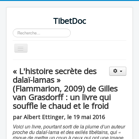
TibetDoc
Rechercher
Basculer
la
navigation
« L'histoire secrète des
dalaï-lamas »
(Flammarion, 2009) de Gilles
≡
van Grasdorff : un livre qui
souffle le chaud et le froid
par Albert Ettinger, le 19 mai 2016
Voici un livre, pourtant sorti de la plume d’un auteur
proche du dalaï-lama et des exilés tibétains, qui «
risque de mettre un coup à ceux qui ont une image