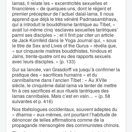
lamas, il relate les « excentricités sexuelles et
financières » de quelques-uns, dont le régent et
premier précepteur de l’actuel dalaï-lama. Il nous
apprend que déjà le très vénéré Padmasambhava,
qui a introduit le bouddhisme tantrique au Tibet, «
avait lui-même cinq ‘esclaves sexuelles tantriques’
parmi ses disciples » ; et il finit par citer un article
de Jack Kornfeld dans le Yoga Journal qui, « sous
le titre de Sex and Lives of the Gurus » révéla que,
« sur cinquante maitres bouddhistes, hindous et
Jains, trente-quatre ont eu des rapports sexuels
avec leurs disciples. » (p. 133)
Sur sa lancée, van Grasdorff va jusqu’à confirmer la
pratique des « sacrifices humains » et du
cannibalisme dans l’ancien Tibet : « Au XVIIe
siècle, le cinquième dalaï-lama va tenter de mettre
fin à ces sacrifices et aux rituels tantriques des
lamas cannibales. Mais c’est en vain… » (p. 58
suivantes et p. 416)
Nos tibétologues occidentaux, souvent adeptes du
« dharma » eux-mêmes, ont pourtant l’habitude de
dénoncer de telles affirmations comme de la
propagande mensongère des communistes chinois.