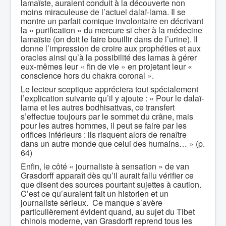
lamaïste, auraient conduit à la découverte non
moins miraculeuse de l’actuel dalaï-lama. Il se
montre un parfait comique involontaire en décrivant
la « purification » du mercure si cher à la médecine
lamaïste (on doit le faire bouillir dans de l’urine). Il
donne l’impression de croire aux prophéties et aux
oracles ainsi qu’à la possibilité des lamas à gérer
eux-mêmes leur « fin de vie » en projetant leur «
conscience hors du chakra coronal ».
Le lecteur sceptique appréciera tout spécialement
l’explication suivante qu’il y ajoute : « Pour le dalaï-
lama et les autres bodhisattvas, ce transfert
s’effectue toujours par le sommet du crâne, mais
pour les autres hommes, il peut se faire par les
orifices inférieurs : ils risquent alors de renaître
dans un autre monde que celui des humains… » (p.
64)
Enfin, le côté « journaliste à sensation » de van
Grasdorff apparaît dès qu’il aurait fallu vérifier ce
que disent des sources pourtant sujettes à caution.
C’est ce qu’auraient fait un historien et un
journaliste sérieux. Ce manque s’avère
particulièrement évident quand, au sujet du Tibet
chinois moderne, van Grasdorff reprend tous les