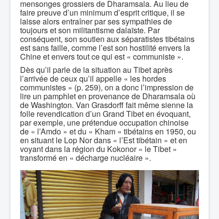
mensonges grossiers de Dharamsala. Au lieu de
faire preuve d’un minimum d’esprit critique, il se
laisse alors entraîner par ses sympathies de
toujours et son militantisme dalaïste. Par
conséquent, son soutien aux séparatistes tibétains
est sans faille, comme l’est son hostilité envers la
Chine et envers tout ce qui est « communiste ».
Dès qu’il parle de la situation au Tibet après
l’arrivée de ceux qu’il appelle « les hordes
communistes » (p. 259), on a donc l’impression de
lire un pamphlet en provenance de Dharamsala où
de Washington. Van Grasdorff fait même sienne la
folle revendication d’un Grand Tibet en évoquant,
par exemple, une prétendue occupation chinoise
de « l’Amdo » et du « Kham » tibétains en 1950, ou
en situant le Lop Nor dans « l’Est tibétain » et en
voyant dans la région du Kokonor « le Tibet »
transformé en « décharge nucléaire ».