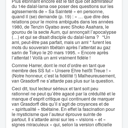
Plus étonnant encore est le fait que cet admirateur
du 14e dalaï-lama ose poser des questions sur les
agissements de « Sa Sainteté » en personne,
quand il (se) demande (p. 19) : « … que dire des
relations pour le moins ambiguës dans les années
1980, de Tenzin Gyatso avec Shoko Asahara, le
gourou de la secte Aum, qui annonçait l’apocalypse
(…) et qui se disait disciple du dalaï-lama ? "Un
ami, peut-être pas parfait, mais un ami " furent les
mots du souverain tibétain après l’attentat au gaz
sarin de Tokyo le 20 mars 1995. » Encore après
l’attentat ! Voilà un ami vraiment fidèle !
Comme Harrer, dont le mot d’ordre en tant que
membre des SS fut « Unsere Ehre heißt Treue ! »
(Notre honneur, c’est la fidélité !) Malheureusement,
van Grasdorff ne s’attarde pas plus sur la question.
Ceci dit, tout lecteur sérieux et tant soit peu
rationnel ne peut qu’être agacé par la crédulité et le
manque d’esprit critique qui continuent de marquer
van Grasdorff dès qu’il s’agit de croyances et de
« spiritualité » tibétaine. En effet la fascination pour
le mysticisme que l’auteur éprouve suinte de
partout. Il s’attarde ainsi sur les « visions » et «
signes miraculeux » qui, selon la version officielle