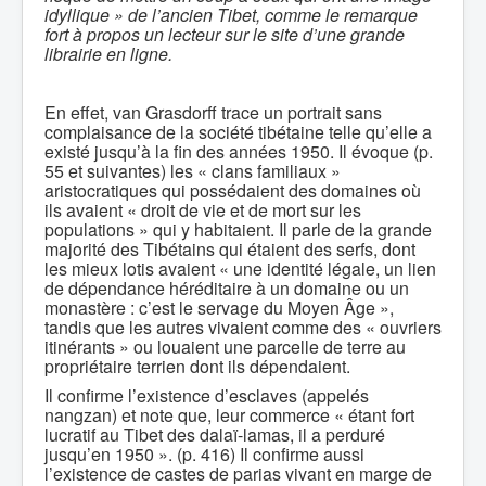
idyllique » de l’ancien Tibet, comme le remarque
fort à propos un lecteur sur le site d’une grande
librairie en ligne.
En effet, van Grasdorff trace un portrait sans
complaisance de la société tibétaine telle qu’elle a
existé jusqu’à la fin des années 1950. Il évoque (p.
55 et suivantes) les « clans familiaux »
aristocratiques qui possédaient des domaines où
ils avaient « droit de vie et de mort sur les
populations » qui y habitaient. Il parle de la grande
majorité des Tibétains qui étaient des serfs, dont
les mieux lotis avaient « une identité légale, un lien
de dépendance héréditaire à un domaine ou un
monastère : c’est le servage du Moyen Âge »,
tandis que les autres vivaient comme des « ouvriers
itinérants » ou louaient une parcelle de terre au
propriétaire terrien dont ils dépendaient.
Il confirme l’existence d’esclaves (appelés
nangzan) et note que, leur commerce « étant fort
lucratif au Tibet des dalaï-lamas, il a perduré
jusqu’en 1950 ». (p. 416) Il confirme aussi
l’existence de castes de parias vivant en marge de