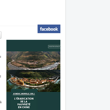
s
l
là