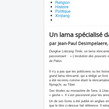
Religion
Histoire
Politique
Xinjiang
Un lama spécialisé da
par Jean-Paul Desimpelaere, 
Dungkar Lobzang Trinle, un lama réincarné,
passionnant : « L’évolution des pouvoirs r
de Pékin.
Il n’y a pas que les politiciens ou les hist
grand lama réincarné, qui a rédigé un livre
a été reconnu comme étant la réincarnatio
Nyingchi, au Tibet.
Ses études au monastère de Sera, à Lhassa,
« geshe ». Il s’est passionné pour les ann
Un de ses livres a été publié en anglais en
que le titre ci-dessus fait référence. Il ret