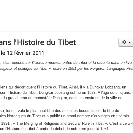
ns l'Histoire du Tibet
le 12 février 2011
 s'est penché sur l'Histoire mouvementée du Tibet et la raconte dans un live
eligieux et politique au Tibet », édité en 1991 par les Forgeron Languages Pre
oriens qui décortiquent l’Histoire du Tibet. Ainsi, il y a Dungkar Lobzang, un
 sur l’Histoire du Tibet. Dungkar Lobzang est né en 1927. A l'âge de cinq ans, i
n du grand lama du monastère Dungkar, dans les environs de la ville de
 lui ont valu le plus haut titre des sciences bouddhiques, le titre de
ales historiques du Tibet et a publié un grand nombre d’ouvrages en tibétain.
 1991 : « The Merging of Religious and Secular Rule in Tibet ». C’est à celui-
race l’Histoire du Tibet à partir du début de notre ère jusqu'à 1951.