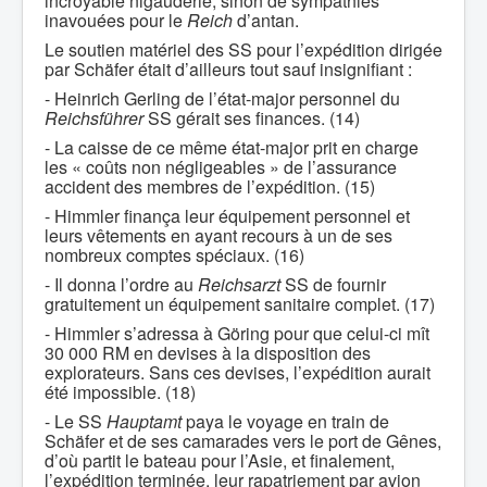
incroyable nigauderie, sinon de sympathies
inavouées pour le
Reich
d’antan.
Le soutien matériel des SS pour l’expédition dirigée
par Schäfer était d’ailleurs tout sauf insignifiant :
- Heinrich Gerling de l’état-major personnel du
Reichsführer
SS gérait ses finances. (14)
- La caisse de ce même état-major prit en charge
les « coûts non négligeables » de l’assurance
accident des membres de l’expédition. (15)
- Himmler finança leur équipement personnel et
leurs vêtements en ayant recours à un de ses
nombreux comptes spéciaux. (16)
- Il donna l’ordre au
Reichsarzt
SS de fournir
gratuitement un équipement sanitaire complet. (17)
- Himmler s’adressa à Göring pour que celui-ci mît
30 000 RM en devises à la disposition des
explorateurs. Sans ces devises, l’expédition aurait
été impossible. (18)
- Le SS
Hauptamt
paya le voyage en train de
Schäfer et de ses camarades vers le port de Gênes,
d’où partit le bateau pour l’Asie, et finalement,
l’expédition terminée, leur rapatriement par avion