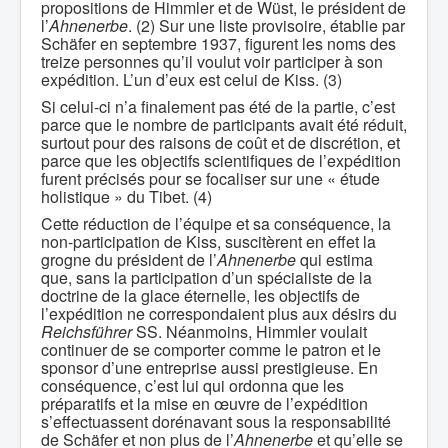
propositions de Himmler et de Wüst, le président de
l’
Ahnenerbe
. (2) Sur une liste provisoire, établie par
Schäfer en septembre 1937, figurent les noms des
treize personnes qu’il voulut voir participer à son
expédition. L’un d’eux est celui de Kiss. (3)
Si celui-ci n’a finalement pas été de la partie, c’est
parce que le nombre de participants avait été réduit,
surtout pour des raisons de coût et de discrétion, et
parce que les objectifs scientifiques de l’expédition
furent précisés pour se focaliser sur une « étude
holistique » du Tibet. (4)
Cette réduction de l’équipe et sa conséquence, la
non-participation de Kiss, suscitèrent en effet la
grogne du président de l’
Ahnenerbe
qui estima
que, sans la participation d’un spécialiste de la
doctrine de la glace éternelle, les objectifs de
l’expédition ne correspondaient plus aux désirs du
Reichsführer
SS. Néanmoins, Himmler voulait
continuer de se comporter comme le patron et le
sponsor d’une entreprise aussi prestigieuse. En
conséquence, c’est lui qui ordonna que les
préparatifs et la mise en œuvre de l’expédition
s’effectuassent dorénavant sous la responsabilité
de Schäfer et non plus de l’
Ahnenerbe
et qu’elle se