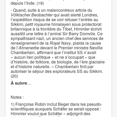
depuis l’Inde. (19)
- Quand, suite à un malencontreux article du
Völkischer Beobachter
qui avait alerté Londres,
l’expédition risqua de se voir refuser l’entrée au
Sikkim, petit royaume himalayen sous protectorat
britannique à la frontière du Tibet, Himmler écrivit
aussitôt une lettre à l’amiral Sir Barry Domvile. Ce
sympathisant nazi, un ancien chef des services de
renseignement de la
Royal Navy
, plaida la cause
de l’
Ahnenerbe
devant le Premier ministre Neville
Chamberlain, affirmant que l’institut SS n’avait
« aucun lien politique » et ne s’occupait « que
d’histoire, de folklore, de biologie, de l’ère glaciaire
et d’histoire naturelle. » Chamberlain finit par
autoriser le séjour des explorateurs SS au Sikkim.
(20)
À suivre
…
Notes :
1) Françoise Robin inclut Beger dans les pseudo-
scientifiques auxquels Schäfer se serait opposé :
Himmler voulut que Schäfer « adjoignît des