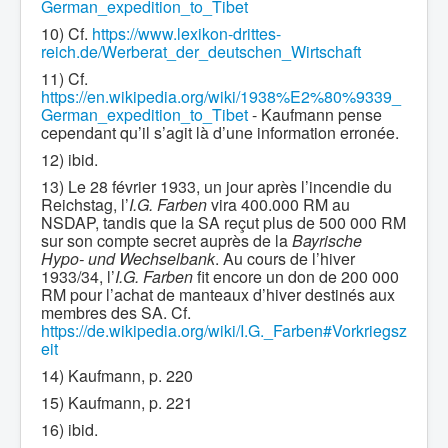
German_expedition_to_Tibet
10) Cf.
https://www.lexikon-drittes-
reich.de/Werberat_der_deutschen_Wirtschaft
11) Cf.
https://en.wikipedia.org/wiki/1938%E2%80%9339_
German_expedition_to_Tibet
- Kaufmann pense
cependant qu’il s’agit là d’une information erronée.
12) ibid.
13) Le 28 février 1933, un jour après l’incendie du
Reichstag, l’
I.G. Farben
vira 400.000 RM au
NSDAP, tandis que la SA reçut plus de 500 000 RM
sur son compte secret auprès de la
Bayrische
Hypo- und Wechselbank
. Au cours de l’hiver
1933/34, l’
I.G. Farben
fit encore un don de 200 000
RM pour l’achat de manteaux d’hiver destinés aux
membres des SA. Cf.
https://de.wikipedia.org/wiki/I.G._Farben#Vorkriegsz
eit
14) Kaufmann, p. 220
15) Kaufmann, p. 221
16) ibid.