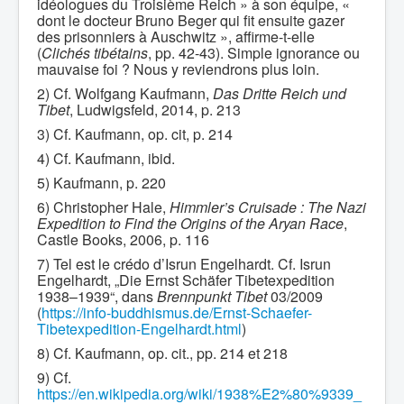
idéologues du Troisième Reich » à son équipe, «
dont le docteur Bruno Beger qui fit ensuite gazer
des prisonniers à Auschwitz », affirme-t-elle
(
Clichés tibétains
, pp. 42-43). Simple ignorance ou
mauvaise foi ? Nous y reviendrons plus loin.
2) Cf. Wolfgang Kaufmann,
Das Dritte Reich und
Tibet
, Ludwigsfeld, 2014, p. 213
3) Cf. Kaufmann, op. cit, p. 214
4) Cf. Kaufmann, ibid.
5) Kaufmann, p. 220
6) Christopher Hale,
Himmler’s Cruisade : The Nazi
Expedition to Find the Origins of the Aryan Race
,
Castle Books, 2006, p. 116
7) Tel est le crédo d’Isrun Engelhardt. Cf. Isrun
Engelhardt, „Die Ernst Schäfer Tibetexpedition
1938–1939“, dans
Brennpunkt Tibet
03/2009
(
https://info-buddhismus.de/Ernst-Schaefer-
Tibetexpedition-Engelhardt.html
)
8) Cf. Kaufmann, op. cit., pp. 214 et 218
9) Cf.
https://en.wikipedia.org/wiki/1938%E2%80%9339_