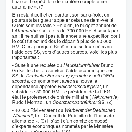
financer l’expédition de manière complètement
autonome ». (7)
En restant poli et en gardant son sang-froid, on
pourrait à la rigueur appeler cela une demi-vérité.
Quels sont les faits ? Eh bien, le budget annuel de
l’
Ahnenerbe
était alors de 700 000 Reichsmark par
an ; il ne suffisait pas à financer une expédition dont
le coût fut estimé dès le départ à plus de 60 000
RM. C’est pourquoi Schäfer dut se tourner, avec
l’aide des SS, vers d’autres sources. Voici les plus
importantes :
- Suite à une requête du
Hauptsturmführer
Bruno
Galke, le chef du service d’aide économique des
SS, la
Deutsche Forschungsgemeinschaft
(DFG)
accorda, conjointement avec sa nouvelle
dépendance appelée
Reichsforschungsrat
, un
subside de 30 000 RM. Le président de la DFG
était le professeur de chimie militaire (
Wehrchemie
)
Rudolf Mentzel, un
Obersturmbannführer
SS. (8)
- 40 000 RM venaient du
Werberat der Deutschen
Wirtschaft
, le « Conseil de Publicité de l’Industrie
allemande ». (9) Il s’agit d’un comité composé
d’experts économiques nommés par le Ministère
nazi de la Propagande. (10)