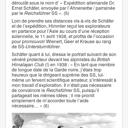
déroulât sous le nom d’ « Expédition allemande Dr.
Ernst Schäfer, envoyée par l’
Ahnenerbe
/ parrainée
par le
Reichsführer
SS ». (5)
Loin de prendre ses distances vis-à-vis de Schäfer
et de l’expédition, Himmler reçut les explorateurs
en partance pour l’Asie au cours d’une réception
solennelle, le 11 avril 1938, et profita de l’occasion
pour promouvoir Wienert, Geer et Krause au rang
de SS-
Untersturmführer
.
Schäfer quant à lui, dressa le portrait suivant de son
vénéré protecteur devant les alpinistes du
British
Himalayan Club
(!) en 1938 : « En tant que membre
de longue date de la Garde noire, j’étais trop
heureux que le dirigeant suprême des SS, lui-
même un fervent scientifique amateur, s’intéressât à
mon travail d’exploration. Il n’était pas nécessaire
de convaincre le
Reichsführer
SS, puisqu’il
partageait les mêmes idées ; il me promit
simplement de m’accorder toute l’aide
nécessaire… » (6)