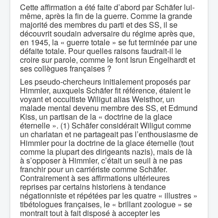
Cette affirmation a été faite d’abord par Schäfer lui-
même, après la fin de la guerre. Comme la grande
majorité des membres du parti et des SS, il se
découvrit soudain adversaire du régime après que,
en 1945, la « guerre totale » se fut terminée par une
défaite totale. Pour quelles raisons faudrait-il le
croire sur parole, comme le font Isrun Engelhardt et
ses collègues françaises ?
Les pseudo-chercheurs initialement proposés par
Himmler, auxquels Schäfer fit référence, étaient le
voyant et occultiste Wiligut alias Weisthor, un
malade mental devenu membre des SS, et Edmund
Kiss, un partisan de la « doctrine de la glace
éternelle ». (1) Schäfer considérait Wiligut comme
un charlatan et ne partageait pas l’enthousiasme de
Himmler pour la doctrine de la glace éternelle (tout
comme la plupart des dirigeants nazis), mais de là
à s’opposer à Himmler, c’était un seuil à ne pas
franchir pour un carriériste comme Schäfer.
Contrairement à ses affirmations ultérieures
reprises par certains historiens à tendance
négationniste et répétées par les quatre « illustres »
tibétologues françaises, le « brillant zoologue » se
montrait tout à fait disposé à accepter les