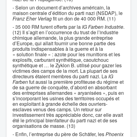
- Selon un document d’archives américain, la
maison centrale d’édition du parti nazi (NSDAP), le
Franz Eher Verlag
fit un don de 40 000 RM. (11)
- 35 000 RM furent offerts par la
IG Farben Industrie
.
(12) Il s’agit en l’occurrence du trust de l’industrie
chimique allemande, la plus grande entreprise
d’Europe, qui allait fournir une bonne partie des
produits indispensables à la guerre et à la
« solution finale » : azote pour les munitions et les
explosifs, carburant synthétique, caoutchouc
synthétique et … le Zyklon B. utilisé pour gazer les
victimes des camps de la mort. La plupart de ses
directeurs étaient membres du parti nazi. La
IG
Farben
fut aussi la première profiteuse du régime et
de sa guerre de conquête, d’abord en absorbant
des entreprises allemandes « aryanisées », puis en
s’incorporant les usines des territoires occupés et
en exploitant à grande échelle des ouvriers-
esclaves venus des camps. Un retour sur
investissement très appréciable donc, car elle avait
été le principal bienfaiteur du parti nazi et de ses
organisations de masse. (13)
- Enfin, l’entreprise du père de Schäfer, les
Phoenix