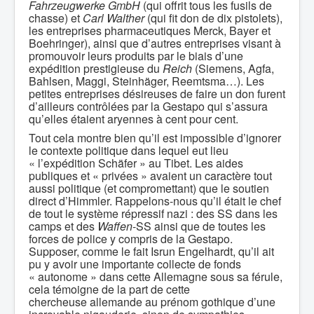
Fahrzeugwerke GmbH
(qui offrit tous les fusils de
chasse) et
Carl Walther
(qui fit don de dix pistolets),
les entreprises pharmaceutiques Merck, Bayer et
Boehringer), ainsi que d’autres entreprises visant à
promouvoir leurs produits par le biais d’une
expédition prestigieuse du
Reich
(Siemens, Agfa,
Bahlsen, Maggi, Steinhäger, Reemtsma…). Les
petites entreprises désireuses de faire un don furent
d’ailleurs contrôlées par la Gestapo qui s’assura
qu’elles étaient aryennes à cent pour cent.
Tout cela montre bien qu’il est impossible d’ignorer
le contexte politique dans lequel eut lieu
« l’expédition Schäfer » au Tibet. Les aides
publiques et « privées » avaient un caractère tout
aussi politique (et compromettant) que le soutien
direct d’Himmler. Rappelons-nous qu’il était le chef
de tout le système répressif nazi : des SS dans les
camps et des
Waffen
-SS ainsi que de toutes les
forces de police y compris de la Gestapo.
Supposer, comme le fait Isrun Engelhardt, qu’il ait
pu y avoir une importante collecte de fonds
« autonome » dans cette Allemagne sous sa férule,
cela témoigne de la part de cette
chercheuse allemande au prénom gothique d’une