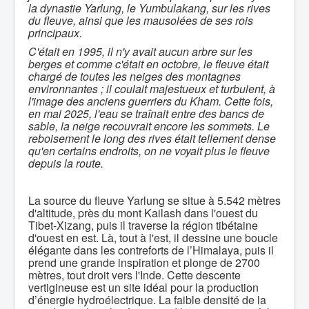
la dynastie Yarlung, le Yumbulakang, sur les rives
du fleuve, ainsi que les mausolées de ses rois
principaux.
C'était en 1995, il n'y avait aucun arbre sur les
berges et comme c'était en octobre, le fleuve était
chargé de toutes les neiges des montagnes
environnantes ; il coulait majestueux et turbulent, à
l'image des anciens guerriers du Kham. Cette fois,
en mai 2025, l'eau se traînait entre des bancs de
sable, la neige recouvrait encore les sommets. Le
reboisement le long des rives était tellement dense
qu'en certains endroits, on ne voyait plus le fleuve
depuis la route.
La source du fleuve Yarlung se situe à 5.542 mètres
d'altitude, près du mont Kailash dans l'ouest du
Tibet-Xizang, puis il traverse la région tibétaine
d'ouest en est. Là, tout à l'est, il dessine une boucle
élégante dans les contreforts de l’Himalaya, puis il
prend une grande inspiration et plonge de 2700
mètres, tout droit vers l'Inde. Cette descente
vertigineuse est un site idéal pour la production
d’énergie hydroélectrique. La faible densité de la