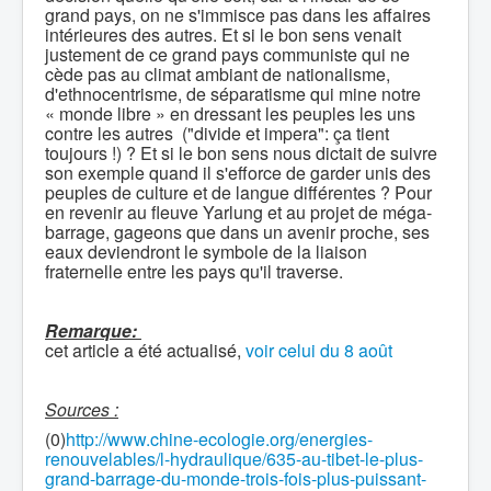
grand pays, on ne s'immisce pas dans les affaires
intérieures des autres. Et si le bon sens venait
justement de ce grand pays communiste qui ne
cède pas au climat ambiant de nationalisme,
d'ethnocentrisme, de séparatisme qui mine notre
« monde libre » en dressant les peuples les uns
contre les autres ("divide et impera": ça tient
toujours !) ? Et si le bon sens nous dictait de suivre
son exemple quand il s'efforce de garder unis des
peuples de culture et de langue différentes ? Pour
en revenir au fleuve Yarlung et au projet de méga-
barrage, gageons que dans un avenir proche, ses
eaux deviendront le symbole de la liaison
fraternelle entre les pays qu'il traverse.
Remarque:
cet article a été actualisé,
voir celui du 8 août
Sources :
(0)
http://www.chine-ecologie.org/energies-
renouvelables/l-hydraulique/635-au-tibet-le-plus-
grand-barrage-du-monde-trois-fois-plus-puissant-