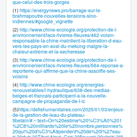
que-celui-des-trois-gorges
(1)
https://energynews.pro/barrage-sur-le-
brahmapoutre-nouvelles-tensions-sino-
indiennes/#google_vignette
(2)
http://www.chine-ecologie.org/protection-de-l-
environnement/lacs-rivieres-fleuves/462-voisin-
responsable-la-chine-maintient-la-liberation-d-eau-
vers-les-pays-en-aval-du-mekong-malgre-la-
chaleur-extreme-et-la-secheresse
(3)
http://www.chine-ecologie.org/protection-de-l-
environnement/lacs-rivieres-fleuves/564-reponse-a-
reporterre-qui-affirme-que-la-chine-assoiffe-ses-
voisins
(4)
http://www.chine-ecologie.org/energies-
renouvelables/l-hydraulique/638-des-medias-
belges-et-francais-participent-a-la-nouvelle-
campagne-de-propagande-de-l-ic
(5)
https://defishumanitaires.com/2025/01/03/enjeux-
de-la-gestion-de-leau-du-plateau-
tibetain/#:~:text=On%20estime%20%C3%A0%201
%2C8%20milliards%20le%20nombre,personnes%
20qui%20d%C3%A9pendent%20de%20l%27eau
%20du%20Tibet.&text=Ce%20fleuve%20vital%20f