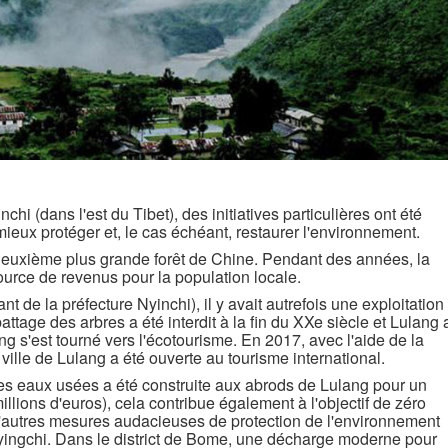
nchi (dans l'est du Tibet), des initiatives particulières ont été
ieux protéger et, le cas échéant, restaurer l'environnement.
 deuxième plus grande forêt de Chine. Pendant des années, la
ource de revenus pour la population locale.
t de la préfecture Nyinchi), il y avait autrefois une exploitation
battage des arbres a été interdit à la fin du XXe siècle et Lulang 
g s'est tourné vers l'écotourisme. En 2017, avec l'aide de la
ille de Lulang a été ouverte au tourisme international.
des eaux usées a été construite aux abrods de Lulang pour un
illions d'euros), cela contribue également à l'objectif de zéro
'autres mesures audacieuses de protection de l'environnement
Nyingchi. Dans le district de Bome, une décharge moderne pour