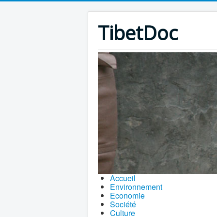
TibetDoc
Accueil
Environnement
Economie
Société
Culture