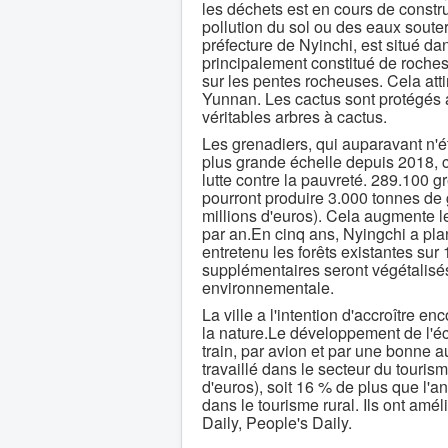
les déchets est en cours de constru
pollution du sol ou des eaux soute
préfecture de Nyinchi, est situé da
principalement constitué de roches
sur les pentes rocheuses. Cela atti
Yunnan. Les cactus sont protégés a
véritables arbres à cactus.
Les grenadiers, qui auparavant n'é
plus grande échelle depuis 2018, ce
lutte contre la pauvreté. 289.100 
pourront produire 3.000 tonnes de 
millions d'euros). Cela augmente 
par an.En cinq ans, Nyingchi a plan
entretenu les forêts existantes sur
supplémentaires seront végétalisés
environnementale.
La ville a l'intention d'accroître e
la nature.Le développement de l'éc
train, par avion et par une bonne a
travaillé dans le secteur du touris
d'euros), soit 16 % de plus que l'a
dans le tourisme rural. Ils ont am
Daily, People's Daily.