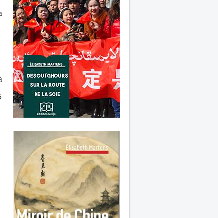
a
a
5