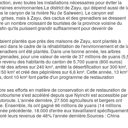
ction, avec toutes les installations nécessaires pour éviter la
rraines environnantes.Le district de Zayu, qui dépend aussi de l
ns le canyon de la rivière Nu (le Salween). Le canyon est
 grises, mais à Zayu, des cactus et des grenadiers se dressent
re un nombre croissant de touristes de la province voisine du
fin qu'ils puissent grandir suffisamment pour devenir de
taient plantés que près des maisons de Zayu, sont plantés à
ci dans le cadre de la réhabilitation de l'environnement et de l
grenadiers ont été plantés. Dans une bonne année, les arbres
grenades, pour une valeur de vente de 37 millions de yuans (5,
le revenu des habitants du canton de 5.700 yuans (800 euros)
té des arbres sur 240 km², arrêté la désertification sur 300 km²,
 150 km² et créé des pépinières sur 6,6 km². Cette année, 13 km²
, dont 10 km² font partie d'un programme de restauration
ncore ses efforts en matière de conservation et de restauration de
otourisme s'est accéléré depuis que Nyinchi est accessible par
utoroute. L'année dernière, 27.500 agriculteurs et bergers ont
me. Ensemble, ils ont gagné 96 millions de yuans (14 millions
nnée précédente. 18.000 d'entre eux travaillaient spécifiquement
élioré leurs revenus de 48% l'année dernière.Sources : China