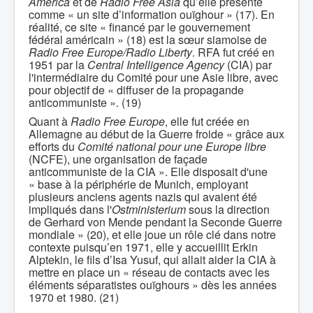
America
et de
Radio Free Asia
qu’elle présente
comme « un site d’information ouïghour » (17). En
réalité, ce site « financé par le gouvernement
fédéral américain » (18) est la sœur siamoise de
Radio Free Europe/Radio Liberty
. RFA fut créé en
1951 par la
Central Intelligence Agency
(CIA) par
l'intermédiaire du Comité pour une Asie libre, avec
pour objectif de « diffuser de la propagande
anticommuniste ». (19)
Quant à
Radio Free Europe
, elle fut créée en
Allemagne au début de la Guerre froide « grâce aux
efforts du
Comité national pour une Europe libre
(NCFE), une organisation de façade
anticommuniste de la CIA ». Elle disposait d'une
« base à la périphérie de Munich, employant
plusieurs anciens agents nazis qui avaient été
impliqués dans l'
Ostministerium
sous la direction
de Gerhard von Mende pendant la Seconde Guerre
mondiale » (20), et elle joue un rôle clé dans notre
contexte puisqu’en 1971, elle y accueillit Erkin
Alptekin, le fils d’Isa Yusuf, qui allait aider la CIA à
mettre en place un « réseau de contacts avec les
éléments séparatistes ouïghours » dès les années
1970 et 1980. (21)