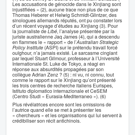
Les accusations de génocide dans le Xinjiang sont
injustifiées » (2), aucune trace non plus de ce que
Thomas Heberer et Helwig Schmidt-Glintzer, des
sinologues allemands réputés, ont pu constater lors
d’un récent voyage d’études au Xinjiang (3). Pour
la journaliste de
Libé
, l’analyse présentée par la
juriste australienne Jaq James (4), qui a descendu
en flammes le « rapport » de l’
Australian Strategic
Policy Institute
(ASPI) sur le prétendu travail forcé
ouïghour, n’a jamais existé. Le sarcasme cinglant
par lequel Stuart Gilmour, professeur à l’Université
Internationale St. Luke de Tokyo, a réagi en
réponse aux absurdités propagées par son
collègue Adrian Zenz ? (5) : ni vu, ni connu, tout
comme le rapport sur le Xinjiang qu’ont présenté
les trois centres de recherche italiens Eurispes,
Istituto diplomatico internazionale et CeSEM
(Centro Studi « Eurasia-Mediterraneo »). (6)
Plus révélatrices encore sont les omissions de
l’autrice quand elle se met à présenter les
« chercheurs » et les organisations qui lui servent à
crédibiliser son récit antichinois.