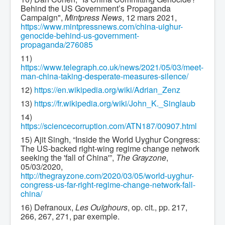
Behind the US Government’s Propaganda
Campaign",
Mintpress News
, 12 mars 2021,
https://www.mintpressnews.com/china-uighur-
genocide-behind-us-government-
propaganda/276085
11)
https://www.telegraph.co.uk/news/2021/05/03/meet-
man-china-taking-desperate-measures-silence/
12)
https://en.wikipedia.org/wiki/Adrian_Zenz
13)
https://fr.wikipedia.org/wiki/John_K._Singlaub
14)
https://sciencecorruption.com/ATN187/00907.html
15) Ajit Singh, “Inside the World Uyghur Congress:
The US-backed right-wing regime change network
seeking the 'fall of China'”,
The Grayzone
,
05/03/2020,
http://thegrayzone.com/2020/03/05/world-uyghur-
congress-us-far-right-regime-change-network-fall-
china/
16) Defranoux,
Les Ouïghours
, op. cit., pp. 217,
266, 267, 271, par exemple.