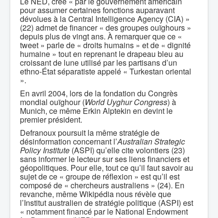
Le NED, créé « par le gouvernement américain
pour assumer certaines fonctions auparavant
dévolues à la Central Intelligence Agency (CIA) »
(22) admet de financer « des groupes ouïghours »
depuis plus de vingt ans. À remarquer que ce «
tweet » parle de « droits humains » et de « dignité
humaine » tout en reprenant le drapeau bleu au
croissant de lune utilisé par les partisans d’un
ethno-État séparatiste appelé « Turkestan oriental
».
En avril 2004, lors de la fondation du Congrès
mondial ouïghour (
World Uyghur Congress
) à
Munich, ce même Erkin Alptekin en devint le
premier président.
Defranoux poursuit la même stratégie de
désinformation concernant l’
Australian Strategic
Policy Institute
(ASPI) qu’elle cite volontiers (23)
sans informer le lecteur sur ses liens financiers et
géopolitiques. Pour elle, tout ce qu’il faut savoir au
sujet de ce « groupe de réflexion » est qu’il est
composé de « chercheurs australiens » (24). En
revanche, même Wikipédia nous révèle que
l’Institut australien de stratégie politique (ASPI) est
« notamment financé par le National Endowment