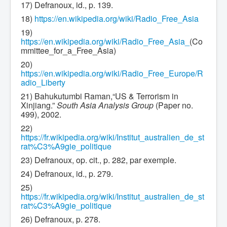
17) Defranoux, id., p. 139.
18)
https://en.wikipedia.org/wiki/Radio_Free_Asia
19)
https://en.wikipedia.org/wiki/Radio_Free_Asia_
(Co
mmittee_for_a_Free_Asia)
20)
https://en.wikipedia.org/wiki/Radio_Free_Europe/R
adio_Liberty
21) Bahukutumbi Raman,“US & Terrorism in
Xinjiang.”
South Asia Analysis Group
(Paper no.
499), 2002.
22)
https://fr.wikipedia.org/wiki/Institut_australien_de_st
rat%C3%A9gie_politique
23) Defranoux, op. cit., p. 282, par exemple.
24) Defranoux, id., p. 279.
25)
https://fr.wikipedia.org/wiki/Institut_australien_de_st
rat%C3%A9gie_politique
26) Defranoux, p. 278.