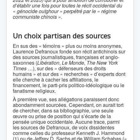
d’établir une fois pour toutes le récit occidental du
« génocide ouïghour » perpétré par le « régime
communiste chinois ».
Un choix partisan des sources
En sus des « témoins » plus ou moins anonymes,
Laurence Defranoux fonde son récit antichinois sur
des sources journalistiques, françaises et anglo-
saxonnes (
Libération
,
Le Monde
,
The New York
Times
…), sur des « défenseurs des droits
humains » et sur des « recherches » d’experts dont
elle cherche à cacher les affiliations, le
financement, le parti-pris politico-idéologique ou le
fanatisme religieux.
À première vue, ses allégations paraissent donc
abondamment sourcées. Cependant, on aurait tort
de chercher, dans sa bibliographie, une seule
œuvre ou prise de position qui s’écarte de la
pensée unique occidentale. Aucune trace, parmi
les sources de Defranoux, de voix dissidentes
comme celles du professeur Kenneth J. Hammond
(1) ou de Jeffrey D. Sachs et de William Schabas («