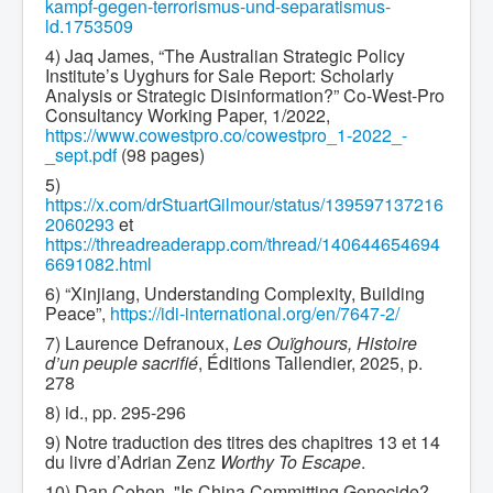
kampf-gegen-terrorismus-und-separatismus-
ld.1753509
4) Jaq James, “The Australian Strategic Policy
Institute’s Uyghurs for Sale Report: Scholarly
Analysis or Strategic Disinformation?” Co-West-Pro
Consultancy Working Paper, 1/2022,
https://www.cowestpro.co/cowestpro_1-2022_-
_sept.pdf
(98 pages)
5)
https://x.com/drStuartGilmour/status/139597137216
2060293
et
https://threadreaderapp.com/thread/140644654694
6691082.html
6) “Xinjiang, Understanding Complexity, Building
Peace”,
https://idi-international.org/en/7647-2/
7) Laurence Defranoux,
Les Ouïghours, Histoire
d’un peuple sacrifié
, Éditions Tallendier, 2025, p.
278
8) id., pp. 295-296
9) Notre traduction des titres des chapitres 13 et 14
du livre d’Adrian Zenz
Worthy To Escape
.
10) Dan Cohen, "Is China Committing Genocide?