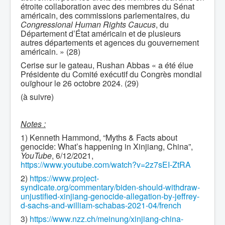
étroite collaboration avec des membres du Sénat
américain, des commissions parlementaires, du
Congressional Human Rights Caucus
, du
Département d’État américain et de plusieurs
autres départements et agences du gouvernement
américain. » (28)
Cerise sur le gateau, Rushan Abbas « a été élue
Présidente du Comité exécutif du Congrès mondial
ouïghour le 26 octobre 2024. (29)
(à suivre)
Notes :
1) Kenneth Hammond, “Myths & Facts about
genocide: What’s happening in Xinjiang, China”,
YouTube
, 6/12/2021,
https://www.youtube.com/watch?v=2z7sEI-ZtRA
2)
https://www.project-
syndicate.org/commentary/biden-should-withdraw-
unjustified-xinjiang-genocide-allegation-by-jeffrey-
d-sachs-and-william-schabas-2021-04/french
3)
https://www.nzz.ch/meinung/xinjiang-china-