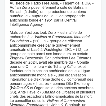
Au siège de Radio Free Asia, « l’agent de la CIA »
Adrian Zenz pose fièrement à côté de Bahram
Sintash (à droite), un « producteur de contenu
numérique » auprès de l’outil de propagande
antichinois fondé en 1951 par la Central
Intelligence Agency.
Mais ce n’est pas tout. Zenz « est maître de
recherche à la
Victims of Communism Memorial
Foundation
» (11), un « groupe de réflexion
anticommuniste créé par le gouvernement
américain et basé à Washington, DC. » (12) Le
groupe compte parmi ses fondateurs un certain
Zbignew Brzezinski. Son président Lee Edwards,
décédé en 2024, avait été membre du « Comité
pour une Chine libre » de Tchang Kaï-chek et
fondateur de la section américaine de la « Ligue
anticommuniste mondiale », une organisation
internationale d'extrême droite qui comprenait des
personnages « illustres » comme Otto Skorzeny
(
Waffen-SS
et Organisation des anciens membres
SS), Ante Pavelić (
Ustasha
de Croatie) et plusieurs
chefs des escadrons latino-américains de la mort.
Le conseiller de cette
Victims of Communism
Memorial
Foundation
fut John K. Singlaub, un