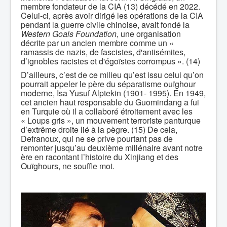
membre fondateur de la CIA (13) décédé en 2022.
Celui-ci, après avoir dirigé les opérations de la CIA
pendant la guerre civile chinoise, avait fondé la
Western Goals Foundation
, une organisation
décrite par un ancien membre comme un «
ramassis de nazis, de fascistes, d'antisémites,
d’ignobles racistes et d'égoïstes corrompus ». (14)
D’ailleurs, c’est de ce milieu qu’est issu celui qu’on
pourrait appeler le père du séparatisme ouïghour
moderne, Isa Yusuf Alptekin (1901- 1995). En 1949,
cet ancien haut responsable du Guomindang a fui
en Turquie où il a collaboré étroitement avec les
« Loups gris », un mouvement terroriste panturque
d’extrême droite lié à la pègre. (15) De cela,
Defranoux, qui ne se prive pourtant pas de
remonter jusqu’au deuxième millénaire avant notre
ère en racontant l’histoire du Xinjiang et des
Ouïghours, ne souffle mot.