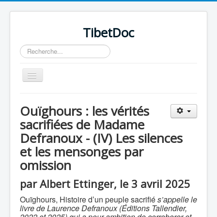
TibetDoc
Rechercher
Basculer
la
navigation
Ouïghours : les vérités
sacrifiées de Madame
Defranoux - (IV)
Les silences
≡
et les mensonges par
omission
par Albert Ettinger, le 3 avril 2025
Ouïghours, Histoire d’un peuple sacrifié
s’appelle le
livre de Laurence Defranoux (Éditions Tallendier,
2022 et 2025) qui a pour ambition de corroborer et