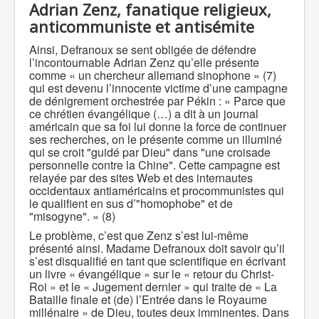
Adrian Zenz, fanatique religieux,
anticommuniste et antisémite
Ainsi, Defranoux se sent obligée de défendre
l’incontournable Adrian Zenz qu’elle présente
comme « un chercheur allemand sinophone » (7)
qui est devenu l’innocente victime d’une campagne
de dénigrement orchestrée par Pékin : « Parce que
ce chrétien évangélique (…) a dit à un journal
américain que sa foi lui donne la force de continuer
ses recherches, on le présente comme un illuminé
qui se croit "guidé par Dieu" dans "une croisade
personnelle contre la Chine". Cette campagne est
relayée par des sites Web et des internautes
occidentaux antiaméricains et procommunistes qui
le qualifient en sus d’"homophobe" et de
"misogyne". » (8)
Le problème, c’est que Zenz s’est lui-même
présenté ainsi. Madame Defranoux doit savoir qu’il
s’est disqualifié en tant que scientifique en écrivant
un livre « évangélique » sur le « retour du Christ-
Roi » et le « Jugement dernier » qui traite de « La
Bataille finale et (de) l’Entrée dans le Royaume
millénaire » de Dieu, toutes deux imminentes. Dans