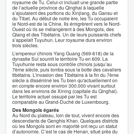
royaume de Tu. Celui-ci incluait une grande partie
de l’actuelle province du Qinghai à laquelle
s’ajoutaient des portions du Xinjiang, du Gansu et
du Tibet. Au début de notre ère, les Tu occupaient
le Nord-est de la Chine. Ils émigrèrent vers le Nord-
Ouest où ils se mélangèrent à des Mongols, des
Qiang et des Tibétains. Un de leurs puissants chefs
s’appelait Tuyuhun. Leur royaume dura environ
trois siècles.
L’empereur chinois Yang Guang (569-618) de la
dynastie Sui soumit le territoire Tu en 609. La
Tuyuhunie resta sous contrôle chinois jusqu’au
7ème siècle, puis tomba sous la botte des cavaliers
tibétains. L’invasion des Tibétains à la fin du 7ème
siècle a disséminé les Tu bien qu'actuellement on
en compte encore environ 300.000 vivant surtout
dans les environs de Xining (capitale du Qinghai).
Le territoire actuel ossupé par les Tu est
comparable au Grand-Duché de Luxembourg.
Des Mongols égarés
Au Nord du plateau, loin de tout, vivent encore des
descendants de Genghis Khan. Quelques districts
où les Mongols sont en majorité ont reçu un statut
d’autonomie. C’est le cas de Henan, situé près du