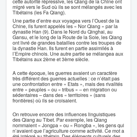
cette autorité répressive, les Qiang de la Chine ont
migré vers le Sud où ils se sont mélangés avec les
Tibétains (les Fa Qiang).
Une partie d’entre eux voyagea vers l’Ouest de la
Chine, ils furent appelés les « Nor Qiang » par la
dynastie Han (9). Dans le Nord du Qinghai, au
Gansu, et le long de la Route de la Soie, les Qiang
ont livré de grandes batailles contre les troupes de
la dynastie Han. Ils furent en partie assimilés à
l’Empire chinois. Une autre partie se mélangea aux
Tibétains aux 2ème et 3ème siècle.
A cette époque, les guerres avaient un caractère
très différent des guerres actuelles : ce n’était pas
une confrontation entre « Etats », mais des rivalités
entre « peuples » ou « tribus » – en migration ou
sédentaires – dans des « territoires » (sans
frontières) où ils se croisaient.
On retrouve encore des influences linguistiques
des Qiang au Tibet. Par exemple, les Qiang
nommaient « Jongpa » ou « Rongba », les gens qui
n’avaient que l’agriculture comme activité. Ce mot a
été intégré au tibétain. Des éléments culturels des