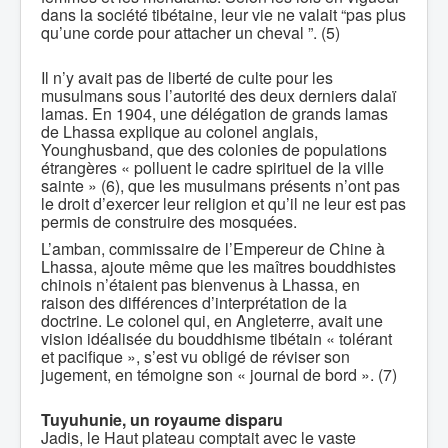
dans la société tibétaine, leur vie ne valait “pas plus
qu’une corde pour attacher un cheval ”. (5)
Il n’y avait pas de liberté de culte pour les
musulmans sous l’autorité des deux derniers dalaï
lamas. En 1904, une délégation de grands lamas
de Lhassa explique au colonel anglais,
Younghusband, que des colonies de populations
étrangères « polluent le cadre spirituel de la ville
sainte » (6), que les musulmans présents n’ont pas
le droit d’exercer leur religion et qu’il ne leur est pas
permis de construire des mosquées.
L’amban, commissaire de l’Empereur de Chine à
Lhassa, ajoute même que les maîtres bouddhistes
chinois n’étaient pas bienvenus à Lhassa, en
raison des différences d’interprétation de la
doctrine. Le colonel qui, en Angleterre, avait une
vision idéalisée du bouddhisme tibétain « tolérant
et pacifique », s’est vu obligé de réviser son
jugement, en témoigne son « journal de bord ». (7)
Tuyuhunie, un royaume disparu
Jadis, le Haut plateau comptait avec le vaste