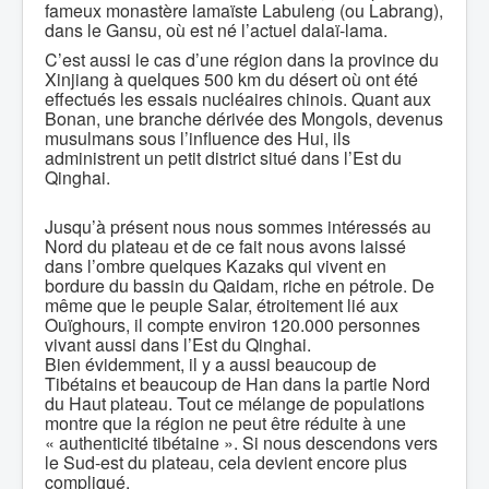
fameux monastère lamaïste Labuleng (ou Labrang),
dans le Gansu, où est né l’actuel dalaï-lama.
C’est aussi le cas d’une région dans la province du
Xinjiang à quelques 500 km du désert où ont été
effectués les essais nucléaires chinois. Quant aux
Bonan, une branche dérivée des Mongols, devenus
musulmans sous l’influence des Hui, ils
administrent un petit district situé dans l’Est du
Qinghai.
Jusqu’à présent nous nous sommes intéressés au
Nord du plateau et de ce fait nous avons laissé
dans l’ombre quelques Kazaks qui vivent en
bordure du bassin du Qaidam, riche en pétrole. De
même que le peuple Salar, étroitement lié aux
Ouïghours, il compte environ 120.000 personnes
vivant aussi dans l’Est du Qinghai.
Bien évidemment, il y a aussi beaucoup de
Tibétains et beaucoup de Han dans la partie Nord
du Haut plateau. Tout ce mélange de populations
montre que la région ne peut être réduite à une
« authenticité tibétaine ». Si nous descendons vers
le Sud-est du plateau, cela devient encore plus
compliqué.