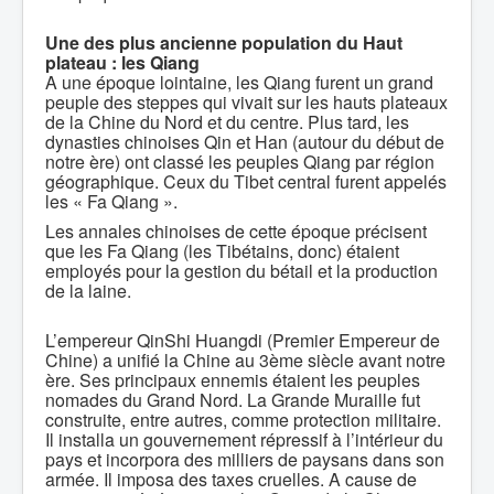
Une des plus ancienne population du Haut
plateau : les Qiang
A une époque lointaine, les Qiang furent un grand
peuple des steppes qui vivait sur les hauts plateaux
de la Chine du Nord et du centre. Plus tard, les
dynasties chinoises Qin et Han (autour du début de
notre ère) ont classé les peuples Qiang par région
géographique. Ceux du Tibet central furent appelés
les « Fa Qiang ».
Les annales chinoises de cette époque précisent
que les Fa Qiang (les Tibétains, donc) étaient
employés pour la gestion du bétail et la production
de la laine.
L’empereur QinShi Huangdi (Premier Empereur de
Chine) a unifié la Chine au 3ème siècle avant notre
ère. Ses principaux ennemis étaient les peuples
nomades du Grand Nord. La Grande Muraille fut
construite, entre autres, comme protection militaire.
Il installa un gouvernement répressif à l’intérieur du
pays et incorpora des milliers de paysans dans son
armée. Il imposa des taxes cruelles. A cause de