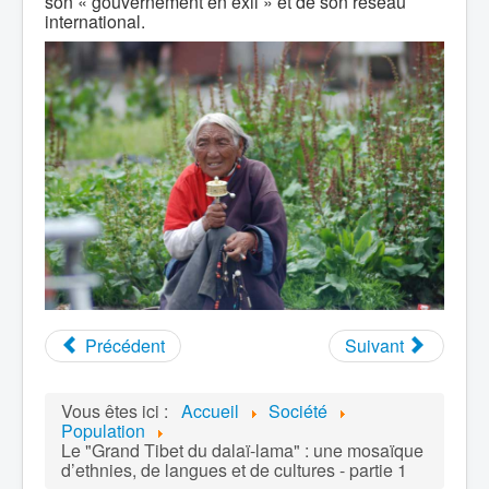
son « gouvernement en exil » et de son réseau
international.
Précédent
Suivant
Vous êtes ici :
Accueil
Société
Population
Le "Grand Tibet du dalaï-lama" : une mosaïque
d’ethnies, de langues et de cultures - partie 1