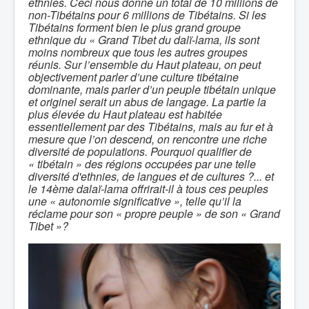
ethnies. Ceci nous donne un total de 10 millions de
non-Tibétains pour 6 millions de Tibétains. Si les
Tibétains forment bien le plus grand groupe
ethnique du « Grand Tibet du dalï-lama, ils sont
moins nombreux que tous les autres groupes
réunis. Sur l’ensemble du Haut plateau, on peut
objectivement parler d’une culture tibétaine
dominante, mais parler d’un peuple tibétain unique
et originel serait un abus de langage. La partie la
plus élevée du Haut plateau est habitée
essentiellement par des Tibétains, mais au fur et à
mesure que l’on descend, on rencontre une riche
diversité de populations. Pourquoi qualifier de
« tibétain » des régions occupées par une telle
diversité d'ethnies, de langues et de cultures ?... et
le 14ème dalaï-lama offrirait-il à tous ces peuples
une « autonomie significative », telle qu’il la
réclame pour son « propre peuple » de son « Grand
Tibet »?