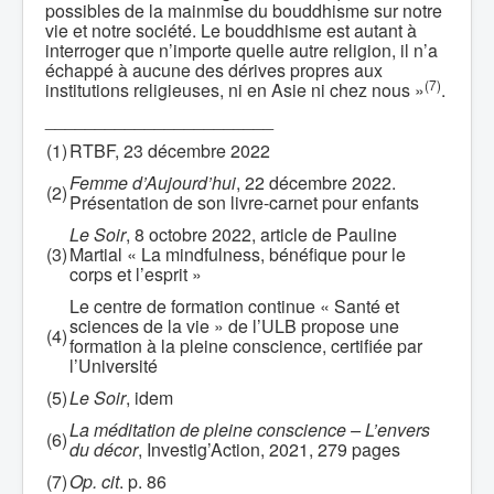
possibles de la mainmise du bouddhisme sur notre
vie et notre société. Le bouddhisme est autant à
interroger que n’importe quelle autre religion, il n’a
échappé à aucune des dérives propres aux
(7)
institutions religieuses, ni en Asie ni chez nous »
.
_______________________
(1)
RTBF, 23 décembre 2022
Femme d’Aujourd’hui
, 22 décembre 2022.
(2)
Présentation de son livre-carnet pour enfants
Le Soir
, 8 octobre 2022, article de Pauline
(3)
Martial « La mindfulness, bénéfique pour le
corps et l’esprit »
Le centre de formation continue « Santé et
sciences de la vie » de l’ULB propose une
(4)
formation à la pleine conscience, certifiée par
l’Université
(5)
Le Soir
, idem
La méditation de pleine conscience – L’envers
(6)
du décor
, Investig’Action, 2021, 279 pages
(7)
Op. cit
. p. 86