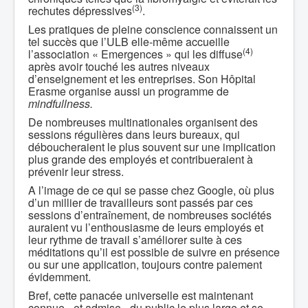
(3)
rechutes dépressives
.
Les pratiques de pleine conscience connaissent un
tel succès que l’ULB elle-même accueille
(4)
l’association « Emergences » qui les diffuse
après avoir touché les autres niveaux
d’enseignement et les entreprises. Son Hôpital
Erasme organise aussi un programme de
mindfullness.
De nombreuses multinationales organisent des
sessions régulières dans leurs bureaux, qui
déboucheraient le plus souvent sur une implication
plus grande des employés et contribueraient à
prévenir leur stress.
A l’image de ce qui se passe chez Google, où plus
d’un millier de travailleurs sont passés par ces
sessions d’entraînement, de nombreuses sociétés
auraient vu l’enthousiasme de leurs employés et
leur rythme de travail s’améliorer suite à ces
méditations qu’il est possible de suivre en présence
ou sur une application, toujours contre paiement
évidemment.
Bref, cette panacée universelle est maintenant
connue - et admise - du public le plus large et se