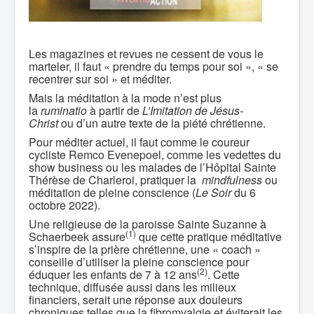
Les magazines et revues ne cessent de vous le
marteler, il faut « prendre du temps pour soi », « se
recentrer sur soi » et méditer.
Mais la méditation à la mode n’est plus
la
ruminatio
à partir de
L’Imitation de Jésus-
Christ
ou d’un autre texte de la piété chrétienne.
Pour méditer actuel, il faut comme le coureur
cycliste Remco Evenepoel, comme les vedettes du
show business ou les malades de l’Hôpital Sainte
Thérèse de Charleroi, pratiquer la
mindfulness
ou
méditation de pleine conscience (
Le Soir
du 6
octobre 2022).
Une religieuse de la paroisse Sainte Suzanne à
(1)
Schaerbeek assure
que cette pratique méditative
s’inspire de la prière chrétienne, une « coach »
conseille d’utiliser la pleine conscience pour
(2)
éduquer les enfants de 7 à 12 ans
. Cette
technique, diffusée aussi dans les milieux
financiers, serait une réponse aux douleurs
chroniques telles que la fibromyalgie et éviterait les