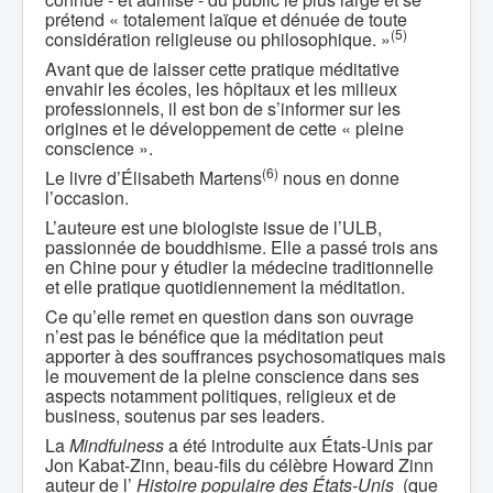
prétend « totalement laïque et dénuée de toute
(5)
considération religieuse ou philosophique. »
Avant que de laisser cette pratique méditative
envahir les écoles, les hôpitaux et les milieux
professionnels, il est bon de s’informer sur les
origines et le développement de cette « pleine
conscience ».
(6)
Le livre d’Élisabeth Martens
nous en donne
l’occasion.
L’auteure est une biologiste issue de l’ULB,
passionnée de bouddhisme. Elle a passé trois ans
en Chine pour y étudier la médecine traditionnelle
et elle pratique quotidiennement la méditation.
Ce qu’elle remet en question dans son ouvrage
n’est pas le bénéfice que la méditation peut
apporter à des souffrances psychosomatiques mais
le mouvement de la pleine conscience dans ses
aspects notamment politiques, religieux et de
business, soutenus par ses leaders.
La
Mindfulness
a été introduite aux États-Unis par
Jon Kabat-Zinn, beau-fils du célèbre Howard Zinn
auteur de l’
Histoire populaire des États-Unis
(que