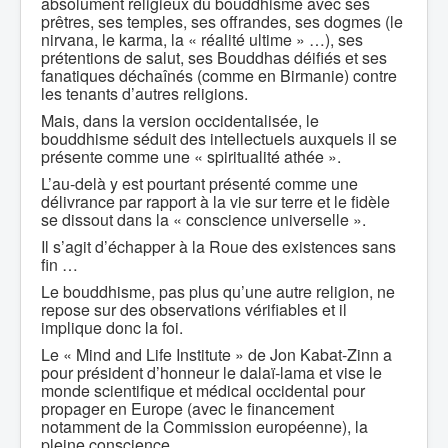
absolument religieux du bouddhisme avec ses
prêtres, ses temples, ses offrandes, ses dogmes (le
nirvana, le karma, la « réalité ultime » …), ses
prétentions de salut, ses Bouddhas déifiés et ses
fanatiques déchaînés (comme en Birmanie) contre
les tenants d’autres religions.
Mais, dans la version occidentalisée, le
bouddhisme séduit des intellectuels auxquels il se
présente comme une « spiritualité athée ».
L’au-delà y est pourtant présenté comme une
délivrance par rapport à la vie sur terre et le fidèle
se dissout dans la « conscience universelle ».
Il s’agit d’échapper à la Roue des existences sans
fin …
Le bouddhisme, pas plus qu’une autre religion, ne
repose sur des observations vérifiables et il
implique donc la foi.
Le « Mind and Life Institute » de Jon Kabat-Zinn a
pour président d’honneur le dalaï-lama et vise le
monde scientifique et médical occidental pour
propager en Europe (avec le financement
notamment de la Commission européenne), la
pleine conscience.