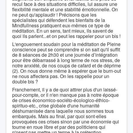
recul face à des situations difficiles, lui assure une
flexibilité mentale et une stabilité émotionnelle. On
ne peut qu'applaudir ! Précisons que les
spécialistes qui défendent les bienfaits de la
Mindfullness pratiquent eux-mêmes ce type de
méditation. En un sens, tant mieux, ils savent de
quoi ils parlent...et on peut les rappeler pour un bis !
L'engouement soudain pour la méditation de Pleine
conscience peut se comprendre si on sait qu'il suffit
de 8 séances de 2h30 et une journée d’intégration
pour être débarrassé à long terme de nos stress, de
notre anxiété, de nos coups de cafard et de déprime
(2). On nous donne même à espérer que le burn-out
ne nous affectera pas. On les rappelle pour un
double bis ?
Franchement, il y a de quoi attirer plus d'un laissé-
pour-compte, or il n'en manque pas à notre époque
de crises économico-sociéto-écologico-éthico-
spirituo-etc., crise globale d'une humanité
déshumanisée dans laquelle nous sommes tous
embarqués. Mais au final, par quoi sont-elles
provoquées ces crises sinon par une économie qui
tourne en roue libre et par des politiciens qui
n'osent pas mettre un terme à la prétention