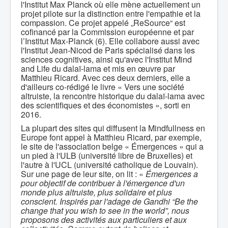
l'Institut Max Planck où elle mène actuellement un
projet pilote sur la distinction entre l'empathie et la
compassion. Ce projet appelé „ReSource“ est
cofinancé par la Commission européenne et par
l’Institut Max-Planck (6). Elle collabore aussi avec
l'Institut Jean-Nicod de Paris spécialisé dans les
sciences cognitives, ainsi qu'avec l'Institut Mind
and Life du dalaï-lama et mis en œuvre par
Matthieu Ricard. Avec ces deux derniers, elle a
d'ailleurs co-rédigé le livre « Vers une société
altruiste, la rencontre historique du dalaï-lama avec
des scientifiques et des économistes », sorti en
2016.
La plupart des sites qui diffusent la Mindfullness en
Europe font appel à Matthieu Ricard, par exemple,
le site de l'association belge « Émergences » qui a
un pied à l'ULB (université libre de Bruxelles) et
l'autre à l'UCL (université catholique de Louvain).
Sur une page de leur site, on lit : «
Émergences a
pour objectif de contribuer à l'émergence d'un
monde plus altruiste, plus solidaire et plus
conscient. Inspirés par l'adage de Gandhi
“Be the
change that you wish to see in the world”
, nous
proposons des activités aux particuliers et aux