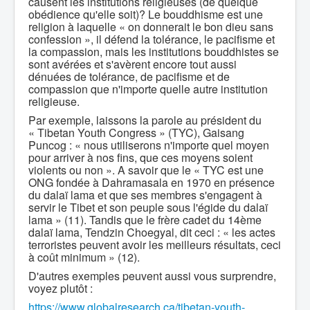
causent les institutions religieuses (de quelque
obédience qu'elle soit)? Le bouddhisme est une
religion à laquelle « on donnerait le bon dieu sans
confession », il défend la tolérance, le pacifisme et
la compassion, mais les institutions bouddhistes se
sont avérées et s'avèrent encore tout aussi
dénuées de tolérance, de pacifisme et de
compassion que n'importe quelle autre institution
religieuse.
Par exemple, laissons la parole au président du
« Tibetan Youth Congress » (TYC), Gaisang
Puncog : « nous utiliserons n'importe quel moyen
pour arriver à nos fins, que ces moyens soient
violents ou non ». A savoir que le « TYC est une
ONG fondée à Dahramasala en 1970 en présence
du dalaï lama et que ses membres s'engagent à
servir le Tibet et son peuple sous l'égide du dalaï
lama » (11). Tandis que le frère cadet du 14ème
dalaï lama, Tendzin Choegyal, dit ceci : « les actes
terroristes peuvent avoir les meilleurs résultats, ceci
à coût minimum » (12).
D'autres exemples peuvent aussi vous surprendre,
voyez plutôt :
https://www.globalresearch.ca/tibetan-youth-