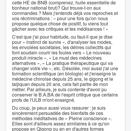
cette HE de BNB (comprenez, huile essentielle de
bonheur national brut)? Qui trouve-t-on aux
commandes ? Mais j'entends déjà vos reproches et
vos récriminations : « pour une fois qu'on nous
propose quelque chose de positif, tu viens tout
gâcher avec tes critiques et tes médisances ! »
C'est que j'ai pour habitude, ou faut-il que je dise
pour « instinct de survie », d'analyser les modes,
les envolées sociétales, les délires collectifs qui
font soudain courir les foules vers « Le nouveau
produit miracle », « Le must des médecines
alternatives », « La pratique thérapeutique qui va
changer votre vie », etc. Désolée, moi aussi j'ai une
formation scientifique (en biologie) et j'enseigne la
médecine chinoise depuis 25 ans, le qigong et le
taijiquan depuis 20 ans, cela fait partie de mon
métier. Par ailleurs, je suis contente d'avoir pu
conserver le B.A.BA de l'esprit critique que certains
profs de l'ULB m'ont enseigné.
Du coup, je peux aussi vous rassurer : je suis
sincèrement persuadée des bienfaits de ces
méthodes méditatives de « Pleine conscience ».
Elles sont d'ailleurs assez similaires à ce qu'on
propose en Qigong ou en en d'autres formes