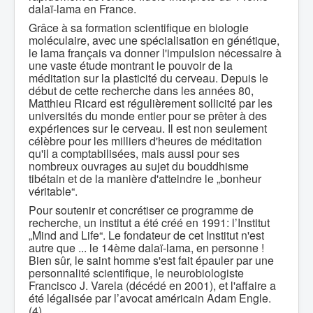
dalaï-lama en France.
Grâce à sa formation scientifique en biologie
moléculaire, avec une spécialisation en génétique,
le lama français va donner l'impulsion nécessaire à
une vaste étude montrant le pouvoir de la
méditation sur la plasticité du cerveau. Depuis le
début de cette recherche dans les années 80,
Matthieu Ricard est régulièrement sollicité par les
universités du monde entier pour se prêter à des
expériences sur le cerveau. Il est non seulement
célèbre pour les milliers d'heures de méditation
qu'il a comptabilisées, mais aussi pour ses
nombreux ouvrages au sujet du bouddhisme
tibétain et de la manière d'atteindre le „bonheur
véritable“.
Pour soutenir et concrétiser ce programme de
recherche, un institut a été créé en 1991: l’Institut
„Mind and Life“. Le fondateur de cet Institut n'est
autre que ... le 14ème dalaï-lama, en personne !
Bien sûr, le saint homme s'est fait épauler par une
personnalité scientifique, le neurobiologiste
Francisco J. Varela (décédé en 2001), et l'affaire a
été légalisée par l’avocat américain Adam Engle.
(4)