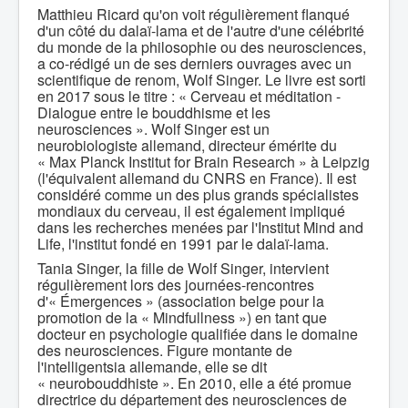
Matthieu Ricard qu'on voit régulièrement flanqué
d'un côté du dalaï-lama et de l'autre d'une célébrité
du monde de la philosophie ou des neurosciences,
a co-rédigé un de ses derniers ouvrages avec un
scientifique de renom, Wolf Singer. Le livre est sorti
en 2017 sous le titre : « Cerveau et méditation -
Dialogue entre le bouddhisme et les
neurosciences ». Wolf Singer est un
neurobiologiste allemand, directeur émérite du
« Max Planck Institut for Brain Research » à Leipzig
(l'équivalent allemand du CNRS en France). Il est
considéré comme un des plus grands spécialistes
mondiaux du cerveau, il est également impliqué
dans les recherches menées par l'Institut Mind and
Life, l'institut fondé en 1991 par le dalaï-lama.
Tania Singer, la fille de Wolf Singer, intervient
régulièrement lors des journées-rencontres
d'« Émergences » (association belge pour la
promotion de la « Mindfullness ») en tant que
docteur en psychologie qualifiée dans le domaine
des neurosciences. Figure montante de
l'intelligentsia allemande, elle se dit
« neurobouddhiste ». En 2010, elle a été promue
directrice du département des neurosciences de