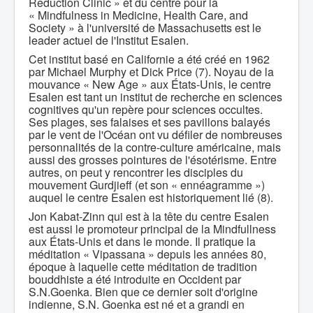
Reduction Clinic » et du centre pour la
« Mindfulness in Medicine, Health Care, and
Society » à l'université de Massachusetts est le
leader actuel de l'Institut Esalen.
Cet institut basé en Californie a été créé en 1962
par Michael Murphy et Dick Price (7). Noyau de la
mouvance « New Age » aux États-Unis, le centre
Esalen est tant un institut de recherche en sciences
cognitives qu'un repère pour sciences occultes.
Ses plages, ses falaises et ses pavillons balayés
par le vent de l'Océan ont vu défiler de nombreuses
personnalités de la contre-culture américaine, mais
aussi des grosses pointures de l'ésotérisme. Entre
autres, on peut y rencontrer les disciples du
mouvement Gurdjieff (et son « ennéagramme »)
auquel le centre Esalen est historiquement lié (8).
Jon Kabat-Zinn qui est à la tête du centre Esalen
est aussi le promoteur principal de la Mindfullness
aux États-Unis et dans le monde. Il pratique la
méditation « Vipassana » depuis les années 80,
époque à laquelle cette méditation de tradition
bouddhiste a été introduite en Occident par
S.N.Goenka. Bien que ce dernier soit d'origine
indienne, S.N. Goenka est né et a grandi en