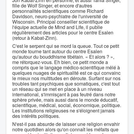
Jon Kabat-Zinn en personne, et aussi Tania Singer,
fille de Wolf Singer, et encore d'autres
personnalités scientifiques comme Richard
Davidson, neuro-psychiatre de l'université de
Wisconsin. Principal conseiller scientifique de
l'équipe actuelle de Mind and Life, il publie
régulièrement des articles pour le centre Esalen
(retour à Kabat-Zinn).
C'est le serpent qui se mord la queue. Tout ce petit
monde tourne tant autour du centre Esalen
qu'autour du bouddhisme tibétain. « Et alors ? »,
me rétorquez-vous. Eh bien, ce petit monde a
compris que le langage médico-scientifique mêlé à
quelques nuages de spiritualité est ce qui convainc
le mieux nos multitudes en déroute. Surfant sur nos
troubles tant psychiques que somatiques, c'est tout
un réseau qui se met en place à un niveau
international, s'immisçant à pas feutré dans notre
sphère privée, mais aussi dans le monde éducatif,
scientifique, médical, social, économique, politique.
Les institutions religieuses ne s'éloignent jamais
des intérêts politiques.
N'est-il pas absurde de laisser une religion envahir
notre quotidien alors qu'on connaît les méfaits que