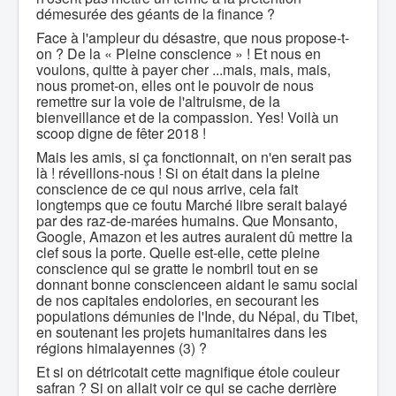
démesurée des géants de la finance ?
Face à l'ampleur du désastre, que nous propose-t-
on ? De la « Pleine conscience » ! Et nous en
voulons, quitte à payer cher ...mais, mais, mais,
nous promet-on, elles ont le pouvoir de nous
remettre sur la voie de l'altruisme, de la
bienveillance et de la compassion. Yes! Voilà un
scoop digne de fêter 2018 !
Mais les amis, si ça fonctionnait, on n'en serait pas
là ! réveillons-nous ! Si on était dans la pleine
conscience de ce qui nous arrive, cela fait
longtemps que ce foutu Marché libre serait balayé
par des raz-de-marées humains. Que Monsanto,
Google, Amazon et les autres auraient dû mettre la
clef sous la porte. Quelle est-elle, cette pleine
conscience qui se gratte le nombril tout en se
donnant bonne conscienceen aidant le samu social
de nos capitales endolories, en secourant les
populations démunies de l'Inde, du Népal, du Tibet,
en soutenant les projets humanitaires dans les
régions himalayennes (3) ?
Et si on détricotait cette magnifique étole couleur
safran ? Si on allait voir ce qui se cache derrière