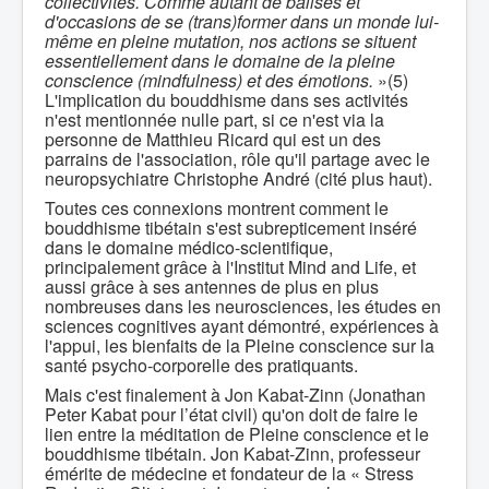
collectivités. Comme autant de balises et
d'occasions de se (trans)former dans un monde lui-
même en pleine mutation, nos actions se situent
essentiellement dans le domaine de la pleine
conscience (mindfulness) et des émotions.
»(5)
L'implication du bouddhisme dans ses activités
n'est mentionnée nulle part, si ce n'est via la
personne de Matthieu Ricard qui est un des
parrains de l'association, rôle qu'il partage avec le
neuropsychiatre Christophe André (cité plus haut).
Toutes ces connexions montrent comment le
bouddhisme tibétain s'est subrepticement inséré
dans le domaine médico-scientifique,
principalement grâce à l'Institut Mind and Life, et
aussi grâce à ses antennes de plus en plus
nombreuses dans les neurosciences, les études en
sciences cognitives ayant démontré, expériences à
l'appui, les bienfaits de la Pleine conscience sur la
santé psycho-corporelle des pratiquants.
Mais c'est finalement à Jon Kabat-Zinn (Jonathan
Peter Kabat pour l’état civil) qu'on doit de faire le
lien entre la méditation de Pleine conscience et le
bouddhisme tibétain. Jon Kabat-Zinn, professeur
émérite de médecine et fondateur de la « Stress