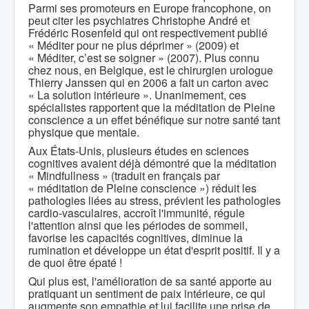
Parmi ses promoteurs en Europe francophone, on
peut citer les psychiatres Christophe André et
Frédéric Rosenfeld qui ont respectivement publié
« Méditer pour ne plus déprimer » (2009) et
« Méditer, c’est se soigner » (2007). Plus connu
chez nous, en Belgique, est le chirurgien urologue
Thierry Janssen qui en 2006 a fait un carton avec
« La solution intérieure ». Unanimement, ces
spécialistes rapportent que la méditation de Pleine
conscience a un effet bénéfique sur notre santé tant
physique que mentale.
Aux États-Unis, plusieurs études en sciences
cognitives avaient déjà démontré que la méditation
« Mindfullness » (traduit en français par
« méditation de Pleine conscience ») réduit les
pathologies liées au stress, prévient les pathologies
cardio-vasculaires, accroît l'immunité, régule
l'attention ainsi que les périodes de sommeil,
favorise les capacités cognitives, diminue la
rumination et développe un état d'esprit positif. Il y a
de quoi être épaté !
Qui plus est, l'amélioration de sa santé apporte au
pratiquant un sentiment de paix intérieure, ce qui
augmente son empathie et lui facilite une prise de