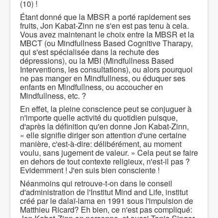
(10) !
Étant donné que la MBSR a porté rapidement ses
fruits, Jon Kabat-Zinn ne s'en est pas tenu à cela.
Vous avez maintenant le choix entre la MBSR et la
MBCT (ou Mindfullness Based Cognitive Tharapy,
qui s'est spécialisée dans la rechute des
dépressions), ou la MBI (Mindfullness Based
Interventions, les consultations), ou alors pourquoi
ne pas manger en Mindfullness, ou éduquer ses
enfants en Mindfullness, ou accoucher en
Mindfullness, etc. ?
En effet, la pleine conscience peut se conjuguer à
n'importe quelle activité du quotidien puisque,
d'après la définition qu'en donne Jon Kabat-Zinn,
« elle signifie diriger son attention d'une certaine
manière, c'est-à-dire: délibérément, au moment
voulu, sans jugement de valeur. » Cela peut se faire
en dehors de tout contexte religieux, n'est-il pas ?
Evidemment ! J'en suis bien consciente !
Néanmoins qui retrouve-t-on dans le conseil
d'administration de l'Institut Mind and Life, institut
créé par le dalaï-lama en 1991 sous l'impulsion de
Matthieu Ricard? Eh bien, ce n'est pas compliqué: