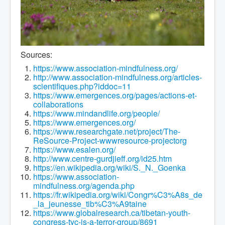
Sources:
https://www.association-mindfulness.org/
http://www.association-mindfulness.org/articles-
scientifiques.php?iddoc=11
https://www.emergences.org/pages/actions-et-
collaborations
https://www.mindandlife.org/people/
https://www.emergences.org/
https://www.researchgate.net/project/The-
ReSource-Project-wwwresource-projectorg
https://www.esalen.org/
http://www.centre-gurdjieff.org/id25.htm
https://en.wikipedia.org/wiki/S._N._Goenka
https://www.association-
mindfulness.org/agenda.php
https://fr.wikipedia.org/wiki/Congr%C3%A8s_de
_la_jeunesse_tib%C3%A9taine
https://www.globalresearch.ca/tibetan-youth-
congress-tyc-is-a-terror-group/8691