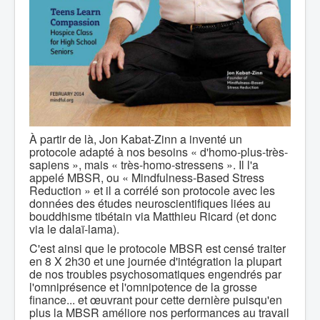
À partir de là, Jon Kabat-Zinn a inventé un
protocole adapté à nos besoins « d'homo-plus-très-
sapiens », mais « très-homo-stressens ». Il l'a
appelé MBSR, ou « Mindfulness-Based Stress
Reduction » et il a corrélé son protocole avec les
données des études neuroscientifiques liées au
bouddhisme tibétain via Matthieu Ricard (et donc
via le dalaï-lama).
C'est ainsi que le protocole MBSR est censé traiter
en 8 X 2h30 et une journée d'intégration la plupart
de nos troubles psychosomatiques engendrés par
l'omniprésence et l'omnipotence de la grosse
finance... et œuvrant pour cette dernière puisqu'en
plus la MBSR améliore nos performances au travail