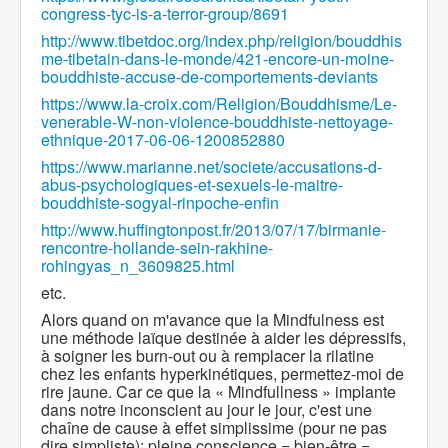
congress-tyc-is-a-terror-group/8691
http://www.tibetdoc.org/index.php/religion/bouddhis
me-tibetain-dans-le-monde/421-encore-un-moine-
bouddhiste-accuse-de-comportements-deviants
https://www.la-croix.com/Religion/Bouddhisme/Le-
venerable-W-non-violence-bouddhiste-nettoyage-
ethnique-2017-06-06-1200852880
https://www.marianne.net/societe/accusations-d-
abus-psychologiques-et-sexuels-le-maitre-
bouddhiste-sogyal-rinpoche-enfin
http://www.huffingtonpost.fr/2013/07/17/birmanie-
rencontre-hollande-sein-rakhine-
rohingyas_n_3609825.html
etc.
Alors quand on m'avance que la Mindfulness est
une méthode laïque destinée à aider les dépressifs,
à soigner les burn-out ou à remplacer la rilatine
chez les enfants hyperkinétiques, permettez-moi de
rire jaune. Car ce que la « Mindfullness » implante
dans notre inconscient au jour le jour, c'est une
chaîne de cause à effet simplissime (pour ne pas
dire simpliste): pleine conscience = bien-être =