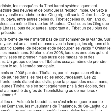
uddhiste, les mosquées du Tibet furent systématiquement
nstruire des neuves et de pratiquer la religion impie. Ce veto a
la dynastie mandchoue des Qing régnait sur la Chine. Les Qing
s du pays, entre autres celles du Tibet et celles du Xinjiang qui
oises, au même titre que les 16 autres. C'est sous les Qing que
e Lhassa, puis deux autres, apportant au Tibet un peu plus de
e précédente.
toute forme de vie n'interdit pas de consommer de la viande. Sur
 de yack est un aliment de base avec la tsampa, les oignons et le
cupait d'abattre, de dépecer et de découper les yacks ? C'était le
t les musulmans. Si bien qu'en 2008, lors des émeutes qui ont
ent visées en premier, mais aussi des magasins et des
ans. Un groupe de jeunes Tibétains essaya même de prendre
nt le feu à l'entrée principale.
mmis en 2008 par des Tibétains, parmi lesquels on vit des
 de jeunes dans les rues et les encourageaient. Les 22
rontements étaient des civils, pour la plupart des musulmans,
s jeunes Tibétains s’en sont également pris à des écoles, des
s et au marché de gros de Tsomtsikhang où de nombreux
3
sulmans.
eul lieu en Asie où le bouddhisme s'est mis en guerre contre
as en Birmanie, les musulmans de Thaïlande, du Sri-Lanka, du
4
 persécutés par les communautés bouddhistes locales.
Le