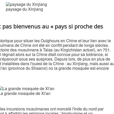
paysage du Xinjiang
pas bienvenus au « pays si proche des
orique pour situer les Ouïghours en Chine et leur lien avec le
sulmans de Chine ont été en conflit pendant de longs siècles.
ctoire des musulmans à Talas (au Kirgizhistan actuel), en 751.
régnait alors sur la Chine était connue pour sa tolérance, si
 s'épanouir sous ses auspices. Depuis lors, de plus en plus de
stallées dans l'ouest de la Chine : au Xinjiang, mais aussi a
i'an (province du Shaanxi) où la grande mosquée est encore
La grande mosquée de Xi'an
 les incursions musulmanes ont morcelé l'Inde du nord par
t à affaiblir les religions locales : hindouisme et un