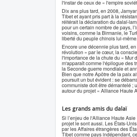
l'instar de ceux de « l'empire sovié
Dix ans plus tard, en 2008, Jamyan
Tibet et ayant pris part à la rési
réitérait la déclaration du dalaï-l
pour un certain nombre de pays, l’
voisins, comme la Birmanie, le Turk
liberté du peuple chinois lui-même
Encore une décennie plus tard, en 
révolution » par le cœur, la consci
l'importance de la chute du « Mur 
m'apparaît comme l'épilogue des t
la Seconde guerre mondiale et an
Bien que notre Apôtre de la paix ai
poursuit un but évident : se déba
communiste doit être démantelé ; un
autour du projet « Alliance Haute A
Les grands amis du dalaï
Si l’enjeu de l'Alliance Haute Asie
projet le sont aussi. Les États-Uni
par les Affaires étrangères des État
Tibet comme pays indépendant, ce q