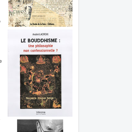
é
e
é