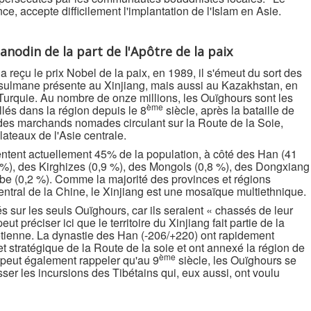
, accepte difficilement l'implantation de l'Islam en Asie.
nodin de la part de l'Apôtre de la paix
a reçu le prix Nobel de la paix, en 1989, il s'émeut du sort des
sulmane présente au Xinjiang, mais aussi au Kazakhstan, en
Turquie. Au nombre de onze millions, les Ouïghours sont les
ème
és dans la région depuis le 8
siècle, après la bataille de
 des marchands nomades circulant sur la Route de la Soie,
lateaux de l'Asie centrale.
entent actuellement 45% de la population, à côté des Han (41
 %), des Kirghizes (0,9 %), des Mongols (0,8 %), des Dongxiang
Xibe (0,2 %). Comme la majorité des provinces et régions
ntral de la Chine, le Xinjiang est une mosaïque multiethnique.
 sur les seuls Ouïghours, car ils seraient « chassés de leur
t préciser ici que le territoire du Xinjiang fait partie de la
étienne. La dynastie des Han (-206/+220) ont rapidement
 stratégique de la Route de la soie et ont annexé la région de
ème
n peut également rappeler qu'au 9
siècle, les Ouïghours se
ser les incursions des Tibétains qui, eux aussi, ont voulu