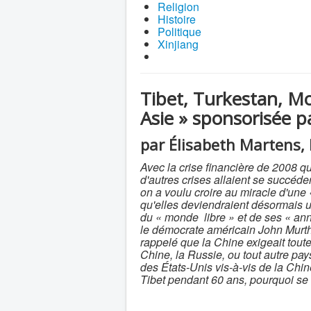
Religion
Histoire
Politique
Xinjiang
Tibet, Turkestan, Mo
Asie » sponsorisée p
par Élisabeth Martens, 
Avec la crise financière de 2008 qu
d'autres crises allaient se succéd
on a voulu croire au miracle d'une «
qu'elles deviendraient désormais un
du « monde libre » et de ses « an
le démocrate américain John Murth
rappelé que la Chine exigeait tout
Chine, la Russie, ou tout autre pa
des États-Unis vis-à-vis de la Chine
Tibet pendant 60 ans, pourquoi se 