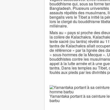
bouddhisme qui, sous sa forme tantr
Bangladesh. Plusieurs universités t
assauts répétés des musulmans, ils
bengalis vers le Tibet a initié la
lors le clergé du bouddhisme tibéta
millénaire.
Mais au « pays si proche des dieux
la colère de Kalachakra. Kalachakra
texte sacré (ou tantra) révélé au 11
tantra de Kalachakra allait occuper
de référence » par la lignée des da
« sous-hommes de la Mecque ». Une 
bouddhistes contre les musulmans e
appel à la lutte armée et à une guer
tantra. Dans les temples au Tibet
foulés aux pieds par les divinités
Yamantaka portant à sa ceinture 
barbu