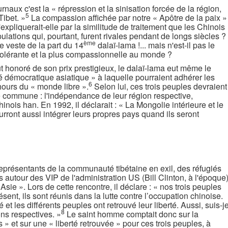
rnaux c'est la « répression et la sinisation forcée de la région,
5
Tibet. »
La compassion affichée par notre « Apôtre de la paix »
expliquerait-elle par la similitude de traitement que les Chinois
ulations qui, pourtant, furent rivales pendant de longs siècles ?
ème
 veste de la part du 14
dalaï-lama !... mais n'est-il pas le
us tolérante et la plus compassionnelle au monde ?
t honoré de son prix prestigieux, le dalaï-lama eut même le
 démocratique asiatique » à laquelle pourraient adhérer les
6
hours du « monde libre ».
Selon lui, ces trois peuples devraient
e commune : l'indépendance de leur région respective,
ois han. En 1992, il déclarait : « La Mongolie intérieure et le
urront aussi intégrer leurs propres pays quand ils seront
représentants de la communauté tibétaine en exil, des réfugiés
autour des VIP de l'administration US (Bill Clinton, à l'époque)
 Asie ». Lors de cette rencontre, il déclare : « nos trois peuples
ésent, ils sont réunis dans la lutte contre l’occupation chinoise.
 et les différents peuples ont retrouvé leur liberté. Aussi, suis-j
8
ons respectives. »
Le saint homme comptait donc sur la
 » et sur une « liberté retrouvée » pour ces trois peuples, à