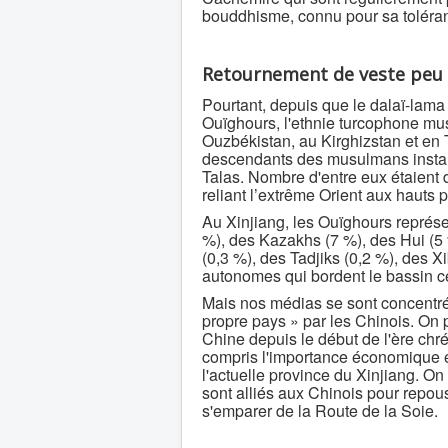
bouddhisme, connu pour sa tolérance
Retournement de veste peu a
Pourtant, depuis que le dalaï-lama 
Ouïghours, l'ethnie turcophone mu
Ouzbékistan, au Kirghizstan et en 
descendants des musulmans install
Talas. Nombre d'entre eux étaient
reliant l’extrême Orient aux hauts p
Au Xinjiang, les Ouïghours représ
%), des Kazakhs (7 %), des Hui (5
(0,3 %), des Tadjiks (0,2 %), des 
autonomes qui bordent le bassin ce
Mais nos médias se sont concentrés
propre pays » par les Chinois. On peu
Chine depuis le début de l'ère chr
compris l'importance économique et
l'actuelle province du Xinjiang. O
sont alliés aux Chinois pour repous
s'emparer de la Route de la Soie.