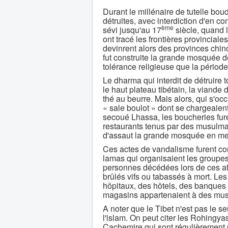
Durant le millénaire de tutelle bo
détruites, avec interdiction d'en co
ème
sévi jusqu'au 17
siècle, quand 
ont tracé les frontières provinciale
devinrent alors des provinces chin
fut construite la grande mosquée d
tolérance religieuse que la périod
Le dharma qui interdit de détruire 
le haut plateau tibétain, la viande
thé au beurre. Mais alors, qui s'oc
« sale boulot » dont se chargeaien
secoué Lhassa, les boucheries fur
restaurants tenus par des musulm
d'assaut la grande mosquée en metta
Ces actes de vandalisme furent co
lamas qui organisaient les groupes
personnes décédées lors de ces aff
brûlés vifs ou tabassés à mort. Le
hôpitaux, des hôtels, des banque
magasins appartenaient à des mu
A noter que le Tibet n'est pas le s
l'islam. On peut citer les Rohingy
Cachemire qui sont régulièrement