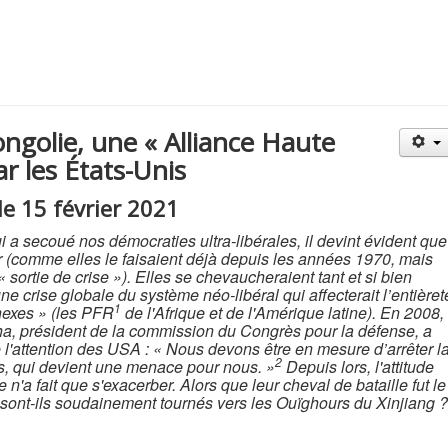
ngolie, une « Alliance Haute
ar les États-Unis
le 15 février 2021
i a secoué nos démocraties ultra-libérales, il devint évident que
er (comme elles le faisaient déjà depuis les années 1970, mais
 sortie de crise »). Elles se chevaucheraient tant et si bien
e crise globale du système néo-libéral qui affecterait l’entièret
1
nexes » (les PFR
de l'Afrique et de l'Amérique latine). En 2008,
a, président de la commission du Congrès pour la défense, a
e l'attention des USA : « Nous devons être en mesure d’arrêter l
2
ys, qui devient une menace pour nous. »
Depuis lors, l'attitude
 n'a fait que s'exacerber. Alors que leur cheval de bataille fut le
sont-ils soudainement tournés vers les Ouïghours du Xinjiang ?