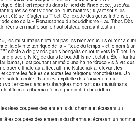
ique, était fort répandu dans le nord de l'Inde et ce, jusqu'au
antriques se sont vidées de leurs maîtres ; fuyant sous les
 ont été se réfugier au Tibet. Cet exode des gurus indiens et
 période dite de la « Renaissance du bouddhisme » au Tibet. Dès
in régna en maître sur le haut plateau pendant tout un
 », les musulmans n'étaient pas les bienvenus. Ils eurent à subi
 et la divinité tantrique de la « Roue du temps » et le nom à un
ème
siècle à de grands gurus bengalis en route vers le Tibet. Le
 une place privilégiée dans le bouddhisme tibétain. Élu « tantra
laï-lamas, il est pourtant animé d'une haine féroce vis-à-vis des
guerre finale aura lieu, affirme Kalachakra, élevant les
t contre les fidèles de toutes les religions monothéistes. Un
re sainte contre l'Islam est explicite dès l'ouverture du
, on voit encore d'anciens thangkas montrant des musulmans
 protectrices du dharma (l'enseignement du bouddha).
les têtes coupées des ennemis du dharma et écrasant un homme