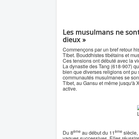
Les musulmans ne sont 
dieux »
Commençons par un bref retour hist
Tibet. Bouddhistes tibétains et mu
Ces tensions ont débuté avec la vi
La dynastie des Tang (618-907) qui 
bien que diverses religions ont pu
communautés musulmanes se sont in
Tibet, au Gansu et même jusqu'à X
active.
ème
ème
Du 8
au début du 11
siècle,
vagues successives. Elles réussiren