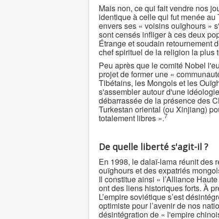
Mais non, ce qui fait vendre nos jou
identique à celle qui fut menée au 
envers ses « voisins ouïghours » s'
sont censés infliger à ces deux pop
Étrange et soudain retournement de
chef spirituel de la religion la pl
Peu après que le comité Nobel l'eu
projet de former une « communauté
Tibétains, les Mongols et les Ouïg
s'assembler autour d'une idéologi
débarrassée de la présence des Chin
Turkestan oriental (ou Xinjiang) po
7
totalement libres ».
De quelle liberté s'agit-il ?
En 1998, le dalaï-lama réunit des 
ouïghours et des expatriés mongols 
Il constitue ainsi « l’Alliance Haute
ont des liens historiques forts. À pr
L’empire soviétique s’est désintégré
optimiste pour l’avenir de nos nati
désintégration de « l'empire chinois