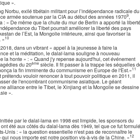
tique ».
g Norbu, exilé tibétain militant pour l’indépendance radicale du
9
stance armée soutenue par la CIA au début des années 1970
,
ama : « De même que la chute du mur de Berlin a apporté la libert
indépendance du Tibet pourrait améliorer la liberté des pays
estan de l’Est, la Mongolie intérieure, ainsi que favoriser la
10
. »
2018, dans un vibrant « appel à la jeunesse à faire la
ence et la méditation, le dalaï-lama souligne à nouveau
de la honte » : « Quand j'y repense aujourd'hui, cet événement
ème
ragédies du 20
siècle. Il fit passer à la trappe les séquelles d
11
nonça la fin imminente du communisme en Europe de l'Est.»
t prétendu vouloir renoncer à tout pouvoir politique en 2011, il
rrasser de l'encombrant communisme asiatique. Le géant
e alliance entre le Tibet, le Xinjiang et la Mongolie se dessine
sie ».
 initiée par le dalaï-lama en 1998 est limpide, les sponsors du
s ont été aux côtés du dalaï-lama dès 1949, tel que ce fut formul
s-Unis : « la question essentielle n'est pas de reconnaître le
12
ui nous importe est notre position vis-à-vis de la Chine. »