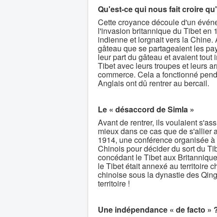
Qu'est-ce qui nous fait croire qu
Cette croyance découle d'un événe
l'invasion britannique du Tibet en 
indienne et lorgnait vers la Chine.
gâteau que se partageaient les pa
leur part du gâteau et avaient tout in
Tibet avec leurs troupes et leurs a
commerce. Cela a fonctionné pend
Anglais ont dû rentrer au bercail.
Le « désaccord de Simla »
Avant de rentrer, ils voulaient s'as
mieux dans ce cas que de s'allier 
1914, une conférence organisée à Si
Chinois pour décider du sort du Tib
concédant le Tibet aux Britanniques
le Tibet était annexé au territoire 
chinoise sous la dynastie des Qin
territoire !
Une indépendance « de facto » 