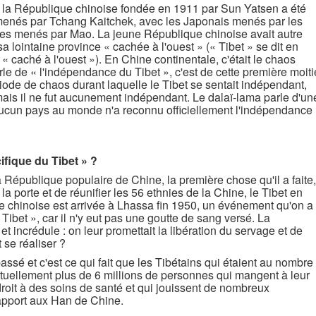
 la République chinoise fondée en 1911 par Sun Yatsen a été
 menés par Tchang Kaitchek, avec les Japonais menés par les
es menés par Mao. La jeune République chinoise avait autre
a lointaine province « cachée à l'ouest » (« Tibet » se dit en
e « caché à l'ouest »). En Chine continentale, c'était le chaos
rle de « l'indépendance du Tibet », c'est de cette première moiti
riode de chaos durant laquelle le Tibet se sentait indépendant,
mais il ne fut aucunement indépendant. Le dalaï-lama parle d'un
ucun pays au monde n'a reconnu officiellement l'indépendance
ifique du Tibet » ?
épublique populaire de Chine, la première chose qu'il a faite,
 la porte et de réunifier les 56 ethnies de la Chine, le Tibet en
mée chinoise est arrivée à Lhassa fin 1950, un événement qu'on a
 Tibet », car il n'y eut pas une goutte de sang versé. La
t incrédule : on leur promettait la libération du servage et de
t se réaliser ?
assé et c'est ce qui fait que les Tibétains qui étaient au nombre
ctuellement plus de 6 millions de personnes qui mangent à leur
 droit à des soins de santé et qui jouissent de nombreux
rapport aux Han de Chine.