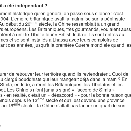
'il a été indépendant ?
ment historique qu'en général on passe sous silence : c'est
1904. L'empire britannique avait la mainmise sur la péninsule
ème
 Au début du 20
siècle, la Chine ressemblait à un grand
ys européens. Les Britanniques, très gourmands, voulaient auss
térêt à unir le Tibet à leur « British India ». Ils sont entrés au
rmes et se sont installés à Lhassa avec leurs comptoirs de
ant des années, jusqu'à la première Guerre mondiale quand le
surer de retrouver leur territoire quand ils reviendraient. Quoi de
au clergé bouddhiste qui leur mangeait déjà dans la main ? En
mla, en Inde, a réuni les Britanniques, les Tibétains et les
et. Les Chinois n'ont jamais signé « l'accord de Simla »
 - en réalité, c'était un « désaccord » - pour la bonne raison qu
ème
chinois depuis le 13
siècle et qu'il est devenu une province
ème
g au 18
siècle : la Chine n'allait pas lâcher un quart de son
?