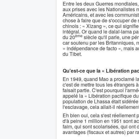
Entre les deux Guerres mondiales,
aux prises avec les Nationalistes
Américains, et avec les communist
chose à faire que de s'occuper de s
chinois : « Xizang », ce qui signifi
intégral. Or quand le dalaï-lama pa
ème
du 20
siècle qu'il parle, une pé
car soutenu par les Britanniques, 
« indépendance de facto », mais a
du Tibet.
Qu'est-ce que la « Libération pac
En 1949, quand Mao a proclamé la R
c'est de mettre tous les étrangers à
faisait partie. C'est pourquoi l'ar
appelé la « Libération pacifique du
population de Lhassa était sidérée e
l'esclavage, cela allait-il réellemen
Eh bien oui, cela s'est réellement p
d'à peine 1 million en 1951 sont a
faim, qui sont scolarisées, qui ont
avantages (fiscaux et autres) par 