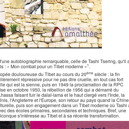
d'une autobiographie remarquable, celle de Tashi Tsering, qu'il 
1
lais : « Mon combat pour un Tibet moderne »
.
ème
épopée douloureuse du Tibet au cours du 20
siècle : la fin
lièrement répressive pour ne pas dire cruelle, en tout cas fort
le qui est la sienne, puis en 1949 la proclamation de la RPC
oise en octobre 1950, la rébellion de 1956 qui a démarré du
ssa faisant fuir le dalaï-lama et le haut clergé vers l'Inde, la
nis, l'Angleterre et l'Europe, son retour au pays quand la Chine
ulturelle, puis son engagement dans un Tibet moderne où Tashi 
avec des écoles primaires, secondaires et techniques. Bref, une
iconque s'intéresse au Tibet et à sa récente transformation.