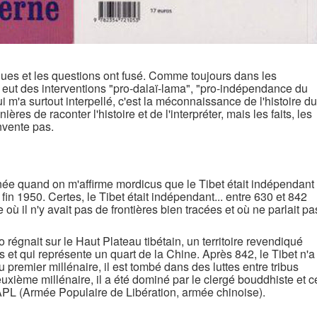
ques et les questions ont fusé. Comme toujours dans les
 y eut des interventions "pro-dalaï-lama", "pro-indépendance du
qui m'a surtout interpellé, c'est la méconnaissance de l'histoire du
ières de raconter l'histoire et de l'interpréter, mais les faits, les
invente pas.
née quand on m'affirme mordicus que le Tibet était indépendant
fin 1950. Certes, le Tibet était indépendant... entre 630 et 842
où il n'y avait pas de frontières bien tracées et où ne parlait pa
 régnait sur le Haut Plateau tibétain, un territoire revendiqué
ns et qui représente un quart de la Chine. Après 842, le Tibet n'a
 premier millénaire, il est tombé dans des luttes entre tribus
deuxième millénaire, il a été dominé par le clergé bouddhiste et c
APL (Armée Populaire de Libération, armée chinoise).