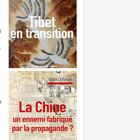
i
s
e