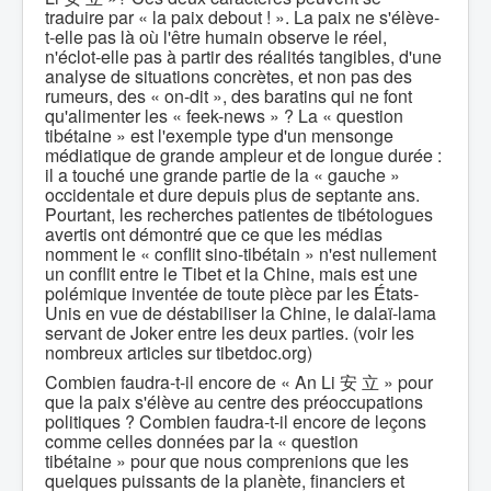
traduire par « la paix debout ! ». La paix ne s'élève-
t-elle pas là où l'être humain observe le réel,
n'éclot-elle pas à partir des réalités tangibles, d'une
analyse de situations concrètes, et non pas des
rumeurs, des « on-dit », des baratins qui ne font
qu'alimenter les « feek-news » ? La « question
tibétaine » est l'exemple type d'un mensonge
médiatique de grande ampleur et de longue durée :
il a touché une grande partie de la « gauche »
occidentale et dure depuis plus de septante ans.
Pourtant, les recherches patientes de tibétologues
avertis ont démontré que ce que les médias
nomment le « conflit sino-tibétain » n'est nullement
un conflit entre le Tibet et la Chine, mais est une
polémique inventée de toute pièce par les États-
Unis en vue de déstabiliser la Chine, le dalaï-lama
servant de Joker entre les deux parties. (voir les
nombreux articles sur tibetdoc.org)
Combien faudra-t-il encore de « An Li 安 立 » pour
que la paix s'élève au centre des préoccupations
politiques ? Combien faudra-t-il encore de leçons
comme celles données par la « question
tibétaine » pour que nous comprenions que les
quelques puissants de la planète, financiers et