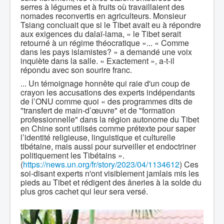
serres à légumes et à fruits où travaillaient des
nomades reconvertis en agriculteurs. Monsieur
Tsiang concluait que si le Tibet avait eu à répondre
aux exigences du dalaï-lama, « le Tibet serait
retourné à un régime théocratique »... « Comme
dans les pays islamistes? » a demandé une voix
inquiète dans la salle. « Exactement », a-t-il
répondu avec son sourire franc.
... Un témoignage honnête qui raie d'un coup de
crayon les accusations des experts indépendants
de l’ONU comme quoi « des programmes dits de
"transfert de main-d’œuvre" et de "formation
professionnelle" dans la région autonome du Tibet
en Chine sont utilisés comme prétexte pour saper
l’identité religieuse, linguistique et culturelle
tibétaine, mais aussi pour surveiller et endoctriner
politiquement les Tibétains ».
(
https://news.un.org/fr/story/2023/04/1134612
) Ces
soi-disant experts n'ont visiblement jamlais mis les
pieds au Tibet et rédigent des âneries à la solde du
plus gros cachet qui leur sera versé.