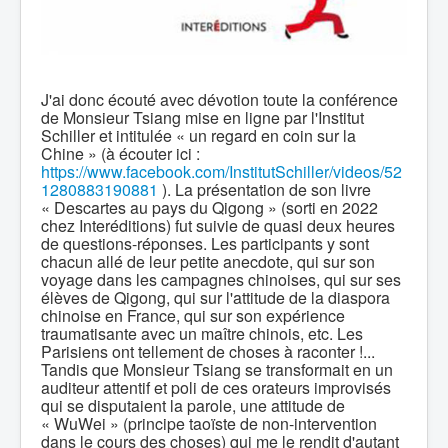
J'ai donc écouté avec dévotion toute la conférence
de Monsieur Tsiang mise en ligne par l'Institut
Schiller et intitulée « un regard en coin sur la
Chine » (à écouter ici :
https://www.facebook.com/InstitutSchiller/videos/52
1280883190881
). La présentation de son livre
« Descartes au pays du Qigong » (sorti en 2022
chez Interéditions) fut suivie de quasi deux heures
de questions-réponses. Les participants y sont
chacun allé de leur petite anecdote, qui sur son
voyage dans les campagnes chinoises, qui sur ses
élèves de Qigong, qui sur l'attitude de la diaspora
chinoise en France, qui sur son expérience
traumatisante avec un maître chinois, etc. Les
Parisiens ont tellement de choses à raconter !...
Tandis que Monsieur Tsiang se transformait en un
auditeur attentif et poli de ces orateurs improvisés
qui se disputaient la parole, une attitude de
« WuWei » (principe taoïste de non-intervention
dans le cours des choses) qui me le rendit d'autant