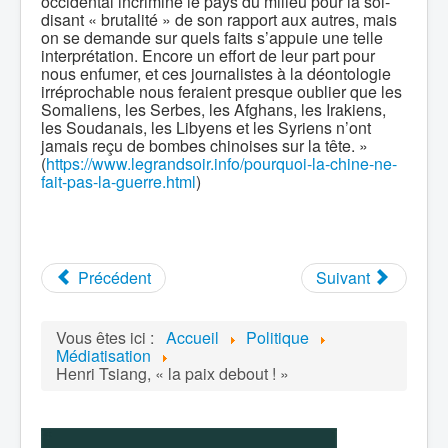
occidental incrimine le pays du milieu pour la soi-
disant « brutalité » de son rapport aux autres, mais
on se demande sur quels faits s’appuie une telle
interprétation. Encore un effort de leur part pour
nous enfumer, et ces journalistes à la déontologie
irréprochable nous feraient presque oublier que les
Somaliens, les Serbes, les Afghans, les Irakiens,
les Soudanais, les Libyens et les Syriens n’ont
jamais reçu de bombes chinoises sur la tête. »
(
https://www.legrandsoir.info/pourquoi-la-chine-ne-
fait-pas-la-guerre.html
)
Précédent
Suivant
Vous êtes ici :
Accueil
Politique
Médiatisation
Henri Tsiang, « la paix debout ! »