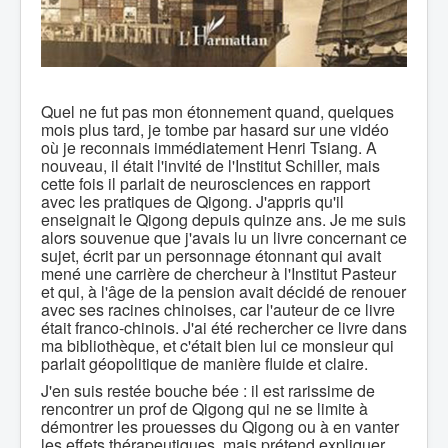
Quel ne fut pas mon étonnement quand, quelques
mois plus tard, je tombe par hasard sur une vidéo
où je reconnais immédiatement Henri Tsiang. A
nouveau, il était l'invité de l'Institut Schiller, mais
cette fois il parlait de neurosciences en rapport
avec les pratiques de Qigong. J'appris qu'il
enseignait le Qigong depuis quinze ans. Je me suis
alors souvenue que j'avais lu un livre concernant ce
sujet, écrit par un personnage étonnant qui avait
mené une carrière de chercheur à l'Institut Pasteur
et qui, à l'âge de la pension avait décidé de renouer
avec ses racines chinoises, car l'auteur de ce livre
était franco-chinois. J'ai été rechercher ce livre dans
ma bibliothèque, et c'était bien lui ce monsieur qui
parlait géopolitique de manière fluide et claire.
J'en suis restée bouche bée : il est rarissime de
rencontrer un prof de Qigong qui ne se limite à
démontrer les prouesses du Qigong ou à en vanter
les effets thérapeutiques, mais prétend expliquer