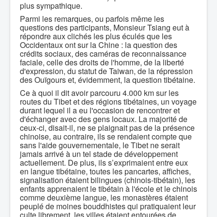
plus sympathique.
Parmi les remarques, ou parfois même les
questions des participants, Monsieur Tsiang eut à
répondre aux clichés les plus éculés que les
Occidentaux ont sur la Chine : la question des
crédits sociaux, des caméras de reconnaissance
faciale, celle des droits de l'homme, de la liberté
d'expression, du statut de Taiwan, de la répression
des Ouïgours et, évidemment, la question tibétaine.
Ce à quoi il dit avoir parcouru 4.000 km sur les
routes du Tibet et des régions tibétaines, un voyage
durant lequel il a eu l'occasion de rencontrer et
d'échanger avec des gens locaux. La majorité de
ceux-ci, disait-il, ne se plaignait pas de la présence
chinoise, au contraire, ils se rendaient compte que
sans l'aide gouvernementale, le Tibet ne serait
jamais arrivé à un tel stade de développement
actuellement. De plus, ils s’exprimaient entre eux
en langue tibétaine, toutes les pancartes, affiches,
signalisation étaient bilingues (chinois-tibétain), les
enfants apprenaient le tibétain à l'école et le chinois
comme deuxième langue, les monastères étaient
peuplé de moines bouddhistes qui pratiquaient leur
culte librement, les villes étaient entourées de