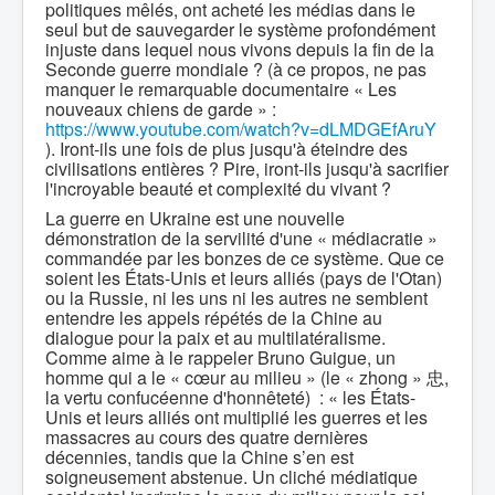
politiques mêlés, ont acheté les médias dans le
seul but de sauvegarder le système profondément
injuste dans lequel nous vivons depuis la fin de la
Seconde guerre mondiale ? (à ce propos, ne pas
manquer le remarquable documentaire « Les
nouveaux chiens de garde » :
https://www.youtube.com/watch?v=dLMDGEfAruY
). Iront-ils une fois de plus jusqu'à éteindre des
civilisations entières ? Pire, iront-ils jusqu'à sacrifier
l'incroyable beauté et complexité du vivant ?
La guerre en Ukraine est une nouvelle
démonstration de la servilité d'une « médiacratie »
commandée par les bonzes de ce système. Que ce
soient les États-Unis et leurs alliés (pays de l'Otan)
ou la Russie, ni les uns ni les autres ne semblent
entendre les appels répétés de la Chine au
dialogue pour la paix et au multilatéralisme.
Comme aime à le rappeler Bruno Guigue, un
homme qui a le « cœur au milieu » (le « zhong » 忠,
la vertu confucéenne d'honnêteté) : « les États-
Unis et leurs alliés ont multiplié les guerres et les
massacres au cours des quatre dernières
décennies, tandis que la Chine s’en est
soigneusement abstenue. Un cliché médiatique