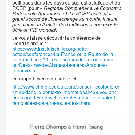
politiques dans les pays du sud-est asiatique et du
RCEP (pour «
Regional Comprehensive Economic
Partnership Agreement »). Le RCEP est le plus
grand accord de libre-échange au monde, il réunit
pas moins de 2 milliards d'individus et représente
30% du PIB mondial.
Je vous laisse découvrir la conférence de
HenriTsiang ici:
https://www.institutschiller.org/notre-
action/conferences/La-France-et-la-Route-de-la-
soie-maritime-39/Les-discours-de-la-conference-
88/De-la-mer-de-Chine-a-la-mer-d-Arabie-le-
renouveau
en rapport avec mon article ici:
http://www.chine-ecologie.org/penser-l-ecologie-en-
chine/dans-le-contexte-international/438-voulons-
nous-que-les-nouvelles-routes-de-la-soie-soient-
remplacees-par-une-route-des-chars