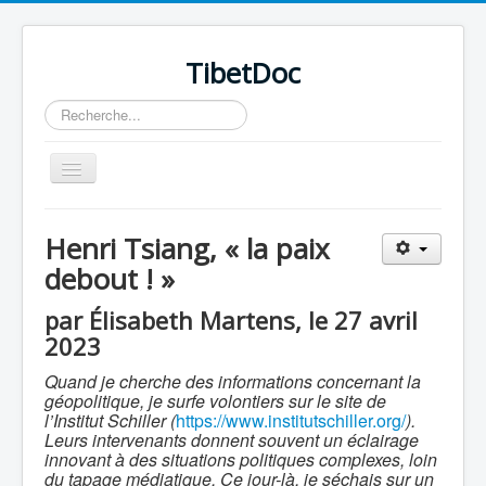
TibetDoc
Rechercher
Basculer
la
navigation
Henri Tsiang, « la paix
debout ! »
par Élisabeth Martens, le 27 avril
2023
Quand je cherche des informations concernant la
géopolitique, je surfe volontiers sur le site de
l’Institut Schiller (
https://www.institutschiller.org/
).
Leurs intervenants donnent souvent un éclairage
innovant à des situations politiques complexes, loin
≡
du tapage médiatique. Ce jour-là, je séchais sur un