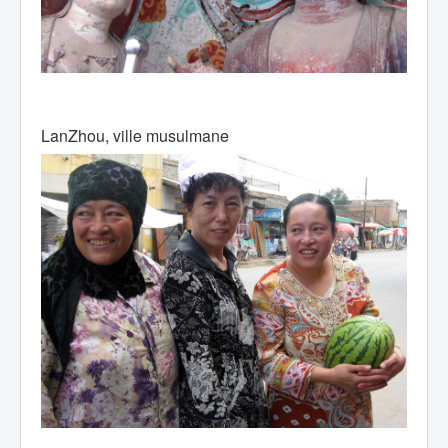
LanZhou, ville musulmane