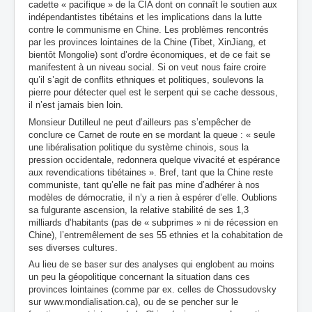
cadette « pacifique » de la CIA dont on connaît le soutien aux
indépendantistes tibétains et les implications dans la lutte
contre le communisme en Chine. Les problèmes rencontrés
par les provinces lointaines de la Chine (Tibet, XinJiang, et
bientôt Mongolie) sont d’ordre économiques, et de ce fait se
manifestent à un niveau social. Si on veut nous faire croire
qu’il s’agit de conflits ethniques et politiques, soulevons la
pierre pour détecter quel est le serpent qui se cache dessous,
il n’est jamais bien loin.
Monsieur Dutilleul ne peut d’ailleurs pas s’empêcher de
conclure ce Carnet de route en se mordant la queue : « seule
une libéralisation politique du système chinois, sous la
pression occidentale, redonnera quelque vivacité et espérance
aux revendications tibétaines ». Bref, tant que la Chine reste
communiste, tant qu’elle ne fait pas mine d’adhérer à nos
modèles de démocratie, il n’y a rien à espérer d’elle. Oublions
sa fulgurante ascension, la relative stabilité de ses 1,3
milliards d’habitants (pas de « subprimes » ni de récession en
Chine), l’entremêlement de ses 55 ethnies et la cohabitation de
ses diverses cultures.
Au lieu de se baser sur des analyses qui englobent au moins
un peu la géopolitique concernant la situation dans ces
provinces lointaines (comme par ex. celles de Chossudovsky
sur www.mondialisation.ca), ou de se pencher sur le