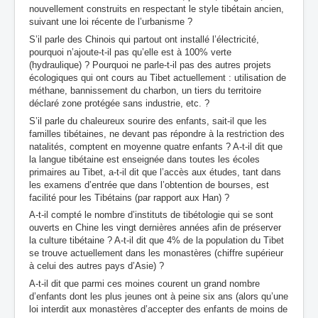
nouvellement construits en respectant le style tibétain ancien,
suivant une loi récente de l’urbanisme ?
S’il parle des Chinois qui partout ont installé l’électricité,
pourquoi n’ajoute-t-il pas qu’elle est à 100% verte
(hydraulique) ? Pourquoi ne parle-t-il pas des autres projets
écologiques qui ont cours au Tibet actuellement : utilisation de
méthane, bannissement du charbon, un tiers du territoire
déclaré zone protégée sans industrie, etc. ?
S’il parle du chaleureux sourire des enfants, sait-il que les
familles tibétaines, ne devant pas répondre à la restriction des
natalités, comptent en moyenne quatre enfants ? A-t-il dit que
la langue tibétaine est enseignée dans toutes les écoles
primaires au Tibet, a-t-il dit que l’accès aux études, tant dans
les examens d’entrée que dans l’obtention de bourses, est
facilité pour les Tibétains (par rapport aux Han) ?
A-t-il compté le nombre d’instituts de tibétologie qui se sont
ouverts en Chine les vingt dernières années afin de préserver
la culture tibétaine ? A-t-il dit que 4% de la population du Tibet
se trouve actuellement dans les monastères (chiffre supérieur
à celui des autres pays d’Asie) ?
A-t-il dit que parmi ces moines courent un grand nombre
d’enfants dont les plus jeunes ont à peine six ans (alors qu’une
loi interdit aux monastères d’accepter des enfants de moins de