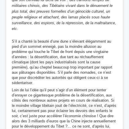
militaires chinois, des Tibétains vivant dans le dénuement le
plus total, des preuves formelles d’un génocide culturel, un
peuple religieux et attachant, des lamas placés sous haute
surveillance, des espions, de la répression, de la maltraitance,
etc.
S’il a chanté la beauté d’une dune s’élevant élégamment au
pied d’un sommet enneigé, pas la moindre allusion au
problème qui touche le Tibet de front depuis une vingtaine
d’années : la désertification, due tant au réchauffement
climatique (dont les pays industrialisés sont la cause
première), qu’au cheptel beaucoup trop important par rapport
aux pâturages disponibles. S’il parle des nomades, ce n’est
que pour discréditer les autorités qui obligent ceux-ci à se
sédentariser.
Loin de lui l’idée qu’il peut s’agir d’un élément pour tenter
d’enrayer ce gigantesque problème de la désertification, aux
côtés des nombreux autres projets en cours de réalisation. Si
le moindre village tibétain jouit de l’électricité, ce n’est, d’après
lui, certainement pas pour éclairer les devoirs des enfants le
soir, c’est juste pour accélérer l’économie chinoise ! Que dire
alors des 3 milliards d’euros que la Chine injecte annuellement
pour le développement du Tibet ?… ce ne sont, d’après lui,