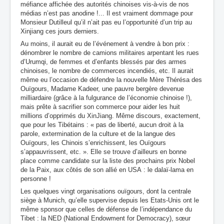
méfiance affichée des autorités chinoises vis-à-vis de nos
médias n’est pas anodine !... Il est vraiment dommage pour
Monsieur Dutilleul qu’il n’ait pas eu l’opportunité d’un trip au
Xinjiang ces jours derniers.
Au moins, il aurait eu de l’événement à vendre à bon prix :
dénombrer le nombre de camions militaires arpentant les rues
d’Urumqi, de femmes et d’enfants blessés par des armes
chinoises, le nombre de commerces incendiés, etc. Il aurait
même eu l’occasion de défendre la nouvelle Mère Thérésa des
Ouïgours, Madame Kadeer, une pauvre bergère devenue
milliardaire (grâce à la fulgurance de l’économie chinoise !),
mais prête à sacrifier son commerce pour aider les huit
millions d’opprimés du XinJiang. Même discours, exactement,
que pour les Tibétains : « pas de liberté, aucun droit à la
parole, extermination de la culture et de la langue des
Ouïgours, les Chinois s’enrichissent, les Ouïgours
s’appauvrissent, etc. ». Elle se trouve d’ailleurs en bonne
place comme candidate sur la liste des prochains prix Nobel
de la Paix, aux côtés de son allié en USA : le dalaï-lama en
personne !
Les quelques vingt organisations ouïgours, dont la centrale
siège à Munich, qu’elle supervise depuis les Etats-Unis ont le
même sponsor que celles de défense de l’indépendance du
Tibet : la NED (National Endowment for Democracy), sœur