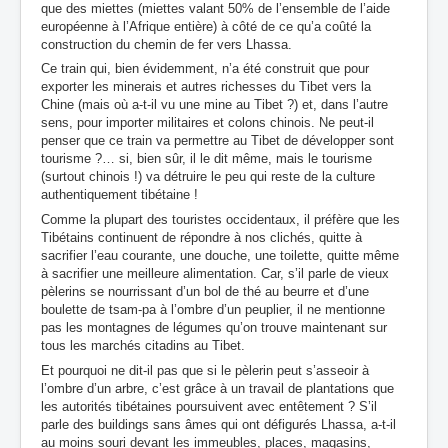
que des miettes (miettes valant 50% de l’ensemble de l’aide
européenne à l’Afrique entière) à côté de ce qu’a coûté la
construction du chemin de fer vers Lhassa.
Ce train qui, bien évidemment, n’a été construit que pour
exporter les minerais et autres richesses du Tibet vers la
Chine (mais où a-t-il vu une mine au Tibet ?) et, dans l’autre
sens, pour importer militaires et colons chinois. Ne peut-il
penser que ce train va permettre au Tibet de développer sont
tourisme ?… si, bien sûr, il le dit même, mais le tourisme
(surtout chinois !) va détruire le peu qui reste de la culture
authentiquement tibétaine !
Comme la plupart des touristes occidentaux, il préfère que les
Tibétains continuent de répondre à nos clichés, quitte à
sacrifier l’eau courante, une douche, une toilette, quitte même
à sacrifier une meilleure alimentation. Car, s’il parle de vieux
pèlerins se nourrissant d’un bol de thé au beurre et d’une
boulette de tsam-pa à l’ombre d’un peuplier, il ne mentionne
pas les montagnes de légumes qu’on trouve maintenant sur
tous les marchés citadins au Tibet.
Et pourquoi ne dit-il pas que si le pèlerin peut s’asseoir à
l’ombre d’un arbre, c’est grâce à un travail de plantations que
les autorités tibétaines poursuivent avec entêtement ? S’il
parle des buildings sans âmes qui ont défigurés Lhassa, a-t-il
au moins souri devant les immeubles, places, magasins,