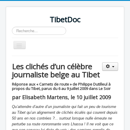
TibetDoc
Rechercher
Basculer
la
navigation
Les clichés d’un célèbre
journaliste belge au Tibet
≡
Réponse aux « Carnets de route » de Philippe Dutilleul à
propos du Tibet, parus du 6 au 9 juillet 2009 dans Le Soir
par Elisabeth Martens, le 10 juillet 2009
Qu’attendre d’autre d’un journaliste qui fait un peu de tourisme
au Tibet qu’un alignement de clichés éculés qui courent depuis
50 ans en nos contrées ?... surtout lorsque nulle émeute ne
perturbe sa route ronronnante vers Lhassa ! Il ne voit que ce
que son cerveau lui dicte de voir : des camions remplis de