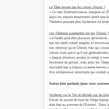
Le Tibet envahi par les colons chinois ?
« Ce train [Golmud-Lhassa, inauguré en 200
aussi les séjours temporaires plutôt que le
Tibétains pouvant plus facilement se rendr
Les Tibétains supplantés par les Chinois ?
« Il faudra peut-être plusieurs générations
que les natifs soient adaptés à l’environ
fois observer qu’un Chinois Han qui s’insta
chinois mais parce qu’il est généralement p
« Depuis plusieurs années je songe à mener
forcément de grimpe, mais avec les Tibét
rencontré hier à Lhassa ce jeune homme or
d’un entrepreneur visionnaire qui conduit 
Autres faits parlants (avec mon commen
Incidents sur le Toit du Monde vus de là-b
Extrait du journal de bord de Serge Kœni
était hier au sommet de l’Everest. Dans la