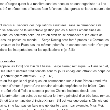
as d’éloges quant à la manière dont les secours se sont organisés : « Les
ont été extrêmement efficaces face à l’un des plus grands sinistres naturels de
t venus au secours des populations sinistrées, sans se demander s’ils
 se souvient de la lamentable gestion par les autorités américaines de
ouché les habitants noirs, on est en droit de se demander si les droits de
outes les parties du monde… Serge Koenig note fort à propos : « Comme les
aleurs et les États pas les mêmes priorités, le concept des droits n’est pas
dans les interprétations et les applications » (p. 216).
ancestrales
 appelle les
kids
) non loin de Lhassa, Serge Kœnig remarque : « Dans le ciel,
es rites funéraires traditionnels sont toujours en vigueur, offrant les corps de
’y portent guère attention… » (p. 148).
e du fait que le sol gelé quasi en permanence sur le Haut Plateau rend très
absence d’arbres à partir d’une certaine altitude empêche de les brûler. Quoi
 » a été très difficile à accepter par les Chinois habitués depuis des
oit la crémation, au point de constituer le thème principal d’un très beau roman,
5)
,
dû à la romancière chinoise Xinran. S’il est vrai que certains Chinois ont
aine, il ne faut pas en faire une généralité ; ainsi, par exemple, Miss Mei,