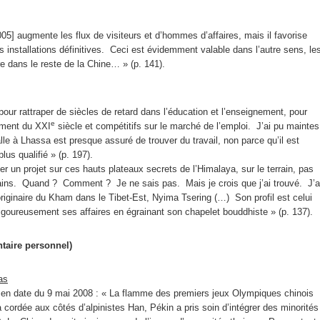
5] augmente les flux de visiteurs et d’hommes d’affaires, mais il favorise
s installations définitives. Ceci est évidemment valable dans l’autre sens, le
e dans le reste de la Chine… » (p. 141).
 pour rattraper de siècles de retard dans l’éducation et l’enseignement, pour
e
nement du XXI
siècle et compétitifs sur le marché de l’emploi. J’ai pu maintes
lle à Lhassa est presque assuré de trouver du travail, non parce qu’il est
lus qualifié » (p. 197).
 un projet sur ces hauts plateaux secrets de l’Himalaya, sur le terrain, pas
ains. Quand ? Comment ? Je ne sais pas. Mais je crois que j’ai trouvé. J’a
iginaire du Kham dans le Tibet-Est, Nyima Tsering (…) Son profil est celui
vigoureusement ses affaires en égrainant son chapelet bouddhiste » (p. 137).
taire personnel)
as
g en date du 9 mai 2008 : « La flamme des premiers jeux Olympiques chinois
 cordée aux côtés d’alpinistes Han, Pékin a pris soin d’intégrer des minorités