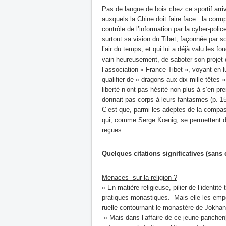
Pas de langue de bois chez ce sportif arri
auxquels la Chine doit faire face : la corrup
contrôle de l’information par la cyber-poli
surtout sa vision du Tibet, façonnée par s
l’air du temps, et qui lui a déjà valu les f
vain heureusement, de saboter son projet 
l’association « France-Tibet », voyant en lu
qualifier de « dragons aux dix mille têtes 
liberté n’ont pas hésité non plus à s’en pr
donnait pas corps à leurs fantasmes (p. 1
C’est que, parmi les adeptes de la compass
qui, comme Serge Kœnig, se permettent de
reçues.
Quelques citations significatives (sans
Menaces sur la religion ?
« En matière religieuse, pilier de l’identit
pratiques monastiques. Mais elle les empêc
ruelle contournant le monastère de Jokhan
« Mais dans l’affaire de ce jeune panche