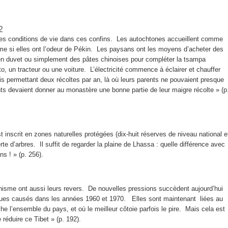
?
é des conditions de vie dans ces confins. Les autochtones accueillent comme
ême si elles ont l’odeur de Pékin. Les paysans ont les moyens d’acheter des
 en duvet ou simplement des pâtes chinoises pour compléter la tsampa
o, un tracteur ou une voiture. L’électricité commence à éclairer et chauffer
is permettant deux récoltes par an, là où leurs parents ne pouvaient presque
ents devaient donner au monastère une bonne partie de leur maigre récolte » (p
st inscrit en zones naturelles protégées (dix-huit réserves de niveau national e
rte d’arbres. Il suffit de regarder la plaine de Lhassa : quelle différence avec
ns ! » (p. 256).
isme ont aussi leurs revers. De nouvelles pressions succèdent aujourd’hui
giques causés dans les années 1960 et 1970. Elles sont maintenant liées au
 l’ensemble du pays, et où le meilleur côtoie parfois le pire. Mais cela est
réduire ce Tibet » (p. 192).