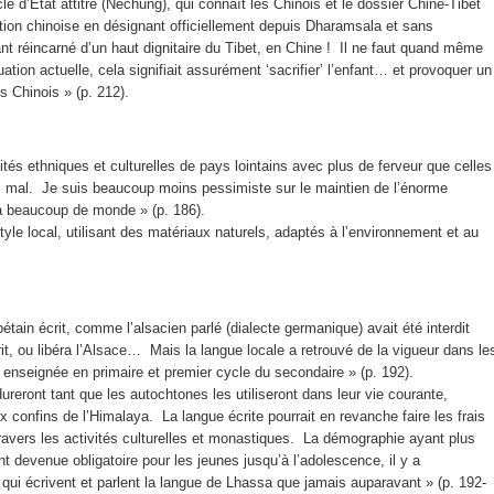
le d’État attitré (Nechung), qui connaît les Chinois et le dossier Chine-Tibet
ction chinoise en désignant officiellement depuis Dharamsala et sans
nt réincarné d’un haut dignitaire du Tibet, en Chine ! Il ne faut quand même
ation actuelle, cela signifiait assurément ‘sacrifier’ l’enfant… et provoquer un
s Chinois » (p. 212).
és ethniques et culturelles de pays lointains avec plus de ferveur que celles
lus mal. Je suis beaucoup moins pessimiste sur le maintien de l’énorme
ur à beaucoup de monde » (p. 186).
yle local, utilisant des matériaux naturels, adaptés à l’environnement et au
ibétain écrit, comme l’alsacien parlé (dialecte germanique) avait été interdit
rit, ou libéra l’Alsace… Mais la langue locale a retrouvé de la vigueur dans le
enseignée en primaire et premier cycle du secondaire » (p. 192).
reront tant que les autochtones les utiliseront dans leur vie courante,
confins de l’Himalaya. La langue écrite pourrait en revanche faire les frais
 travers les activités culturelles et monastiques. La démographie ayant plus
t devenue obligatoire pour les jeunes jusqu’à l’adolescence, il y a
 qui écrivent et parlent la langue de Lhassa que jamais auparavant » (p. 192-