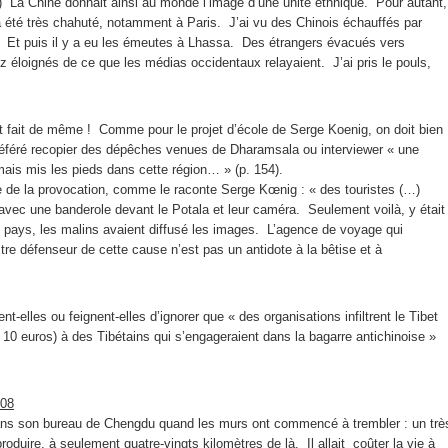
…) La Chine donnait ainsi au monde l’image d’une unité ethnique. Pour autant,
 a été très chahuté, notamment à Paris. J’ai vu des Chinois échauffés par
are. Et puis il y a eu les émeutes à Lhassa. Des étrangers évacués vers
 éloignés de ce que les médias occidentaux relayaient. J’ai pris le pouls,
nt fait de même ! Comme pour le projet d’école de Serge Koenig, on doit bien
référé recopier des dépêches venues de Dharamsala ou interviewer « une
amais mis les pieds dans cette région… » (p. 154).
 de la provocation, comme le raconte Serge Kœnig : « des touristes (…)
avec une banderole devant le Potala et leur caméra. Seulement voilà, y était
 au pays, les malins avaient diffusé les images. L’agence de voyage qui
 défenseur de cette cause n’est pas un antidote à la bêtise et à
-elles ou feignent-elles d’ignorer que « des organisations infiltrent le Tibet
 10 euros) à des Tibétains qui s’engageraient dans la bagarre antichinoise »
008
 dans son bureau de Chengdu quand les murs ont commencé à trembler : un trè
roduire, à seulement quatre-vingts kilomètres de là. Il allait coûter la vie à