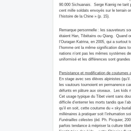
90.000 Sichuanais. Serge Kœnig ne tarit p
cent mille soldats envoyés sur le terrain 
l’histoire de la Chine » (p. 15).
Remarque personnelle : les sauveteurs son
étaient Han, Tibétains ou Qiang. Quand on
l’Ouragan Katrina, en 2005, qui a surtout t
l’homme ont la même signification dans t
nations n’ont pas les mêmes systèmes de v
uniformisé et les différences sont grandes 
Persistance et modification de coutumes 
En stage avec ses élèves alpinistes (qu’il
les vautours tournoient en permanence car l
défunts en pâture aux oiseaux. Les kids n
Cet usage typique du Tibet vient sans dout
difficile d’enterrer les morts tandis que l’
qu’il en soit, cette coutume du « sky-burial
millénaires à pratiquer soit l’inhumation s
Funérailles célestes
(éd. Ph. Picquier, 200
parfois tendance à mépriser la culture tibét