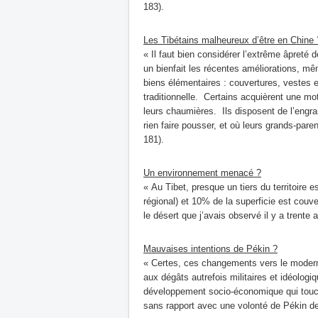
183).
Les Tibétains malheureux d’être en Chine 
« Il faut bien considérer l’extrême âpret
un bienfait les récentes améliorations, m
biens élémentaires : couvertures, vestes
traditionnelle. Certains acquièrent une mot
leurs chaumières. Ils disposent de l’engra
rien faire pousser, et où leurs grands-par
181).
Un environnement menacé ?
« Au Tibet, presque un tiers du territoire e
régional) et 10% de la superficie est couve
le désert que j’avais observé il y a trente a
Mauvaises intentions de Pékin ?
« Certes, ces changements vers le modern
aux dégâts autrefois militaires et idéolo
développement socio-économique qui touche
sans rapport avec une volonté de Pékin de 