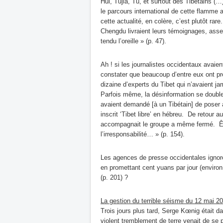
Hui, Tujia, Tu, et surtout des Tibétains (
le parcours international de cette flamme
cette actualité, en colère, c’est plutôt r
Chengdu livraient leurs témoignages, assez
tendu l’oreille » (p. 47).
Ah ! si les journalistes occidentaux avaie
constater que beaucoup d’entre eux ont p
dizaine d’experts du Tibet qui n’avaient j
Parfois même, la désinformation se double
avaient demandé [à un Tibétain] de poser 
inscrit ‘Tibet libre’ en hébreu. De retour
accompagnait le groupe a même fermé. Être
l’irresponsabilité… » (p. 154).
Les agences de presse occidentales ignorent
en promettant cent yuans par jour (environ
(p. 201) ?
La gestion du terrible séisme du 12 mai 2
Trois jours plus tard, Serge Kœnig était
violent tremblement de terre venait de se p