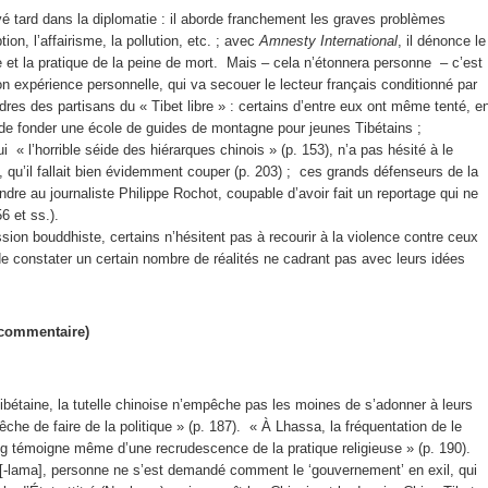
vé tard dans la diplomatie : il aborde franchement les graves problèmes
tion, l’affairisme, la pollution, etc. ; avec
Amnesty International
, il dénonce le
ce et la pratique de la peine de mort. Mais ‒ cela n’étonnera personne ‒ c’est
on expérience personnelle, qui va secouer le lecteur français conditionné par
oudres des partisans du « Tibet libre » : certains d’entre eux ont même tenté, e
de fonder une école de guides de montagne pour jeunes Tibétains ;
i « l’horrible séide des hiérarques chinois » (p. 153), n’a pas hésité à le
», qu’il fallait bien évidemment couper (p. 203) ; ces grands défenseurs de la
endre au journaliste Philippe Rochot, coupable d’avoir fait un reportage qui ne
56 et ss.).
ion bouddhiste, certains n’hésitent pas à recourir à la violence contre ceux
 constater un certain nombre de réalités ne cadrant pas avec leurs idées
 commentaire)
é tibétaine, la tutelle chinoise n’empêche pas les moines de s’adonner à leurs
he de faire de la politique » (p. 187). « À Lhassa, la fréquentation de le
g témoigne même d’une recrudescence de la pratique religieuse » (p. 190).
n[-lama], personne ne s’est demandé comment le ‘gouvernement’ en exil, qui