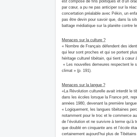
est composé de fins politiques et d’un orac
par cœur, a pu ne pas anticiper sur la réa
concertation préalable avec Pékin, un enfa
pas être devin pour savoir que, dans la situ
battage médiatique sur la planète contre le
Menaces sur la culture ?
« Nombre de Français défendent des identit
qui leur sont proches et qui se portent p
héritage culturel tibétain, qui tient à cœ
« Les nouvelles demeures respectent le st
climat » (p. 191).
Menaces sur la langue ?
«La Révolution culturelle avait interdit le t
dans les écoles lorsque la France prit, rep
années 1980, devenant la première langue 
« Logiquement, les langues tibétaines perdu
notamment pour le troc et le commerce aux 
de l’évolution et ne survivre à terme qu’à
que doublé en cinquante ans et l’école étan
certainement aujourd’hui plus de Tibétains